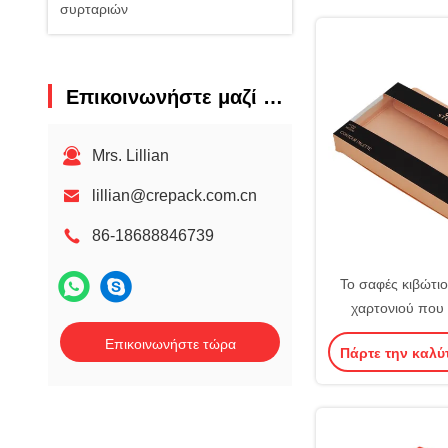
συρταριών
Επικοινωνήστε μαζί μας
Mrs. Lillian
lillian@crepack.com.cn
86-18688846739
Το σαφές κιβώτ
χαρτονιού που 
Demboss αποτ
Επικοινωνήστε τώρα
Πάρτε την καλύ
πτυσσόμενο τυπω
Artpaper σε 