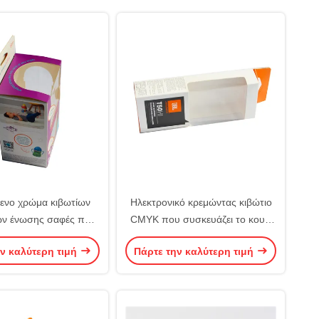
ενο χρώμα κιβωτίων
Ηλεκτρονικό κρεμώντας κιβώτιο
ν ένωσης σαφές που
CMYK που συσκευάζει το κουτί
ζει Pantone με την
από χαρτόνι CDR με το σαφές
ν καλύτερη τιμή
Πάρτε την καλύτερη τιμή
ιγραφή ραφιών
παράθυρο