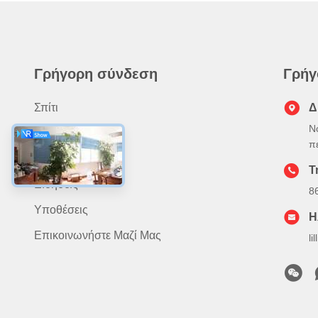
Γρήγορη σύνδεση
Γρήγ
Σπίτι
Δ
Ν
Προϊόντα
π
Σχετικά Με Εμάς
Τ
Ειδήσεις
8
Υποθέσεις
Η
Επικοινωνήστε Μαζί Μας
l