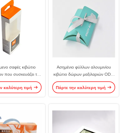
ενο σαφές κιβώτιο
Ασημένιο φύλλων αλουμινίου
ν που συσκευάζει το
κιβώτιο δώρων μαξιλαριών ODM
νο Artpaper μόνο
μικρό πτυσσόμενο επίπεδο με
ν καλύτερη τιμή
Πάρτε την καλύτερη τιμή
ς κιβώτιο παραθύρων
την περάτωση κορδελλών
ρεμαστρών σαφές