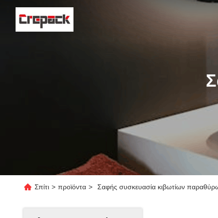
Σ
Σπίτι
>
προϊόντα
>
Σαφής συσκευασία κιβωτίων παραθύρω