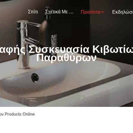
Σπίτι
Σχετικά Με Εμάς
Προϊόντα
αφής Συσκευασία Κιβωτί
Παραθύρων
ν Products Online