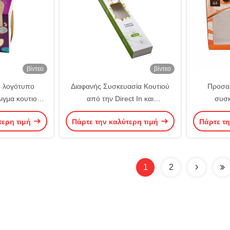
βίντεο
βίντεο
 λογότυπο
Διαφανής Συσκευασία Κουτιού
Προσα
ιγμα κουτιού
από την Direct In και
συσκ
Προϋποθέσεις
Προσαρμόσιμη
τερη τιμή
Πάρτε την καλύτερη τιμή
Πάρτε τη
σμού
1
2