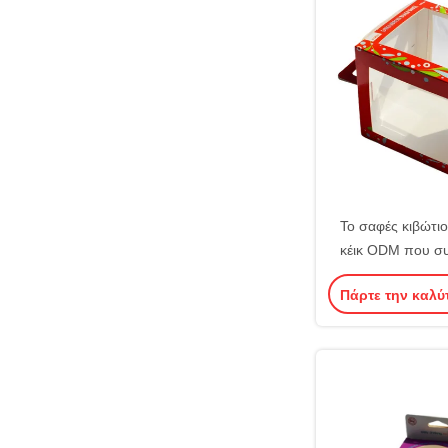
Το σαφές κιβώτ
κέικ ODM που συ
πτυσσόμενη συνήθ
Πάρτε την καλύ
PVC Artpap