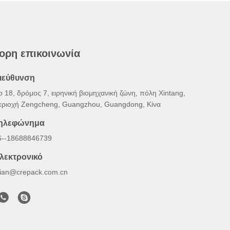
ορη επικοινωνία
ιεύθυνση
ο 18, δρόμος 7, ειρηνική βιομηχανική ζώνη, πόλη Xintang,
εριοχή Zengcheng, Guangzhou, Guangdong, Κίνα
ηλεφώνημα
6--18688846739
λεκτρονικό
illian@crepack.com.cn