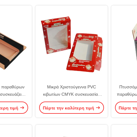
ιο παραθύρων
Μικρά Χριστούγεννα PVC
Πτυσσόμ
συσκευάζει
κιβωτίων CMYK συσκευασίας
παραθύρω
υπώνει το
χαρτονιού ελεφαντόδοντου
συσκευά
τερη τιμή
Πάρτε την καλύτερη τιμή
Πάρτε τη
μένο κιβώτιο
εγγράφου παραθύρων
επ
ανάγλυφο
σοκολάτας