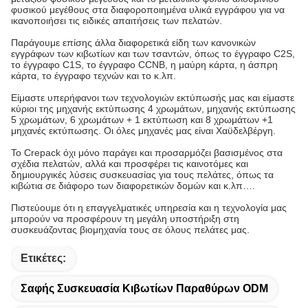
φυσικού μεγέθους στα διαφοροποιημένα υλικά εγγράφου για να
ικανοποιήσει τις ειδικές απαιτήσεις των πελατών.
Παράγουμε επίσης άλλα διαφορετικά είδη των κανονικών
εγγράφων των κιβωτίων και των τσαντών, όπως το έγγραφο C2S,
το έγγραφο C1S, το έγγραφο CCNB, η μαύρη κάρτα, η άσπρη
κάρτα, το έγγραφο τεχνών και το κ.λπ.
Είμαστε υπερήφανοι των τεχνολογιών εκτύπωσής μας και είμαστε
κύριοι της μηχανής εκτύπωσης 4 χρωμάτων, μηχανής εκτύπωσης
5 χρωμάτων, 6 χρωμάτων + 1 εκτύπωση και 8 χρωμάτων +1
μηχανές εκτύπωσης. Οι όλες μηχανές μας είναι Χαϋδελβέργη.
Το Crepack όχι μόνο παράγει και προσαρμόζει βασισμένος στα
σχέδια πελατών, αλλά και προσφέρει τις καινοτόμες και
δημιουργικές λύσεις συσκευασίας για τους πελάτες, όπως τα
κιβώτια σε διάφορο των διαφορετικών δομών και κ.λπ….
Πιστεύουμε ότι η επαγγελματικές υπηρεσία και η τεχνολογία μας
μπορούν να προσφέρουν τη μεγάλη υποστήριξη στη
συσκευάζοντας βιομηχανία τους σε όλους πελάτες μας.
Ετικέτες:
Σαφής Συσκευασία Κιβωτίων Παραθύρων ODM