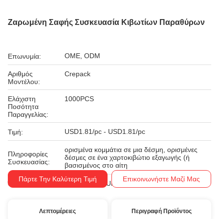
Ζαρωμένη Σαφής Συσκευασία Κιβωτίων Παραθύρων
OME, ODM
Επωνυμία:
Αριθμός
Crepack
Μοντέλου:
Ελάχιστη
1000PCS
Ποσότητα
Παραγγελίας:
USD1.81/pc - USD1.81/pc
Τιμή:
ορισμένα κομμάτια σε μια δέσμη, ορισμένες
Πληροφορίες
δέσμες σε ένα χαρτοκιβώτιο εξαγωγής (ή
Συσκευασίας:
βασισμένος στο αίτη
Πάρτε Την Καλύτερη Τιμή
Επικοινωνήστε Μαζί Μας
T/T, Western Union
Όροι Πληρωμής:
Λεπτομέρειες
Περιγραφή Προϊόντος