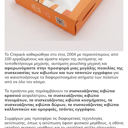
Το Crepack καθιερώθηκε στο έτος 2004 με περισσότερους από
100 εργαζομένους και είμαστε κύριοι της αυτόματης να
τοποθετήσουμε μηχανής, αυτόματη pouching μηχανή και
αφιερωνόμαστε στην προσφορά μιας μεγάλης ποικιλίας της
συσκευασίας των κιβωτίων και των τσαντών εγγράφου
για
να ικανοποιήσουμε τα διαφοροποιημένα αιτήματα των πελατών
από σε όλο τον κόσμο.
Τα προϊόντα μας περιλαμβάνουν τα
συσκευάζοντας κιβώτια
κρασιού
ασφαλίστρου
, το συσκευάζοντας κιβώτιο
πνευμάτων, τα συσκευάζοντας κιβώτια κοσμήματος, τα
συσκευάζοντας κιβώτια δώρων, τα συσκευάζοντας κιβώτια
καλλυντικών και ομορφιάς, τσάντες εγγράφου.
Συμφέρων μας προσφέρει τις διαφορετικές τεχνολογίες
εκτύπωσης, όπως η εκτύπωση όφσετ φυσικού μεγέθους, η οθόνη
μεταξιού φυσικού μεγέθους και το μεταλλικό φύλλο αλουμινίου