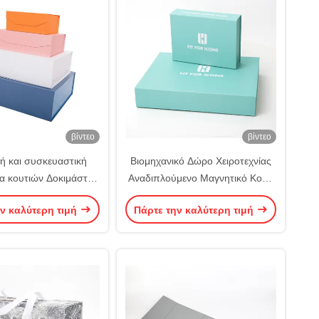
βίντεο
βίντεο
ή και συσκευαστική
Βιομηχανικό Δώρο Χειροτεχνίας
ία κουτιών Δοκιμάστε
Αναδιπλούμενο Μαγνητικό Κουτί
ικά αναδιπλούμενα
Για Εκτύπωση Και Συσκευασία
ν καλύτερη τιμή
Πάρτε την καλύτερη τιμή
α κουτιά δώρων με
Κουτιών
αρμόσιμο σχέδιο