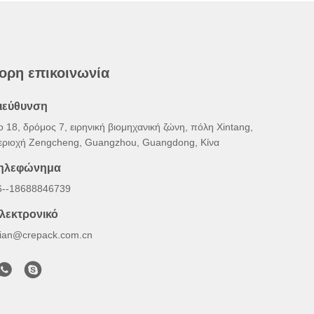
ορη επικοινωνία
ιεύθυνση
ο 18, δρόμος 7, ειρηνική βιομηχανική ζώνη, πόλη Xintang,
εριοχή Zengcheng, Guangzhou, Guangdong, Κίνα
ηλεφώνημα
6--18688846739
λεκτρονικό
illian@crepack.com.cn