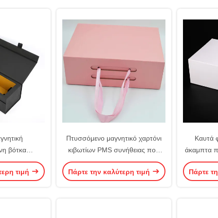
γνητική
Πτυσσόμενο μαγνητικό χαρτόνι
Καυτά 
νη βότκα
κιβωτίων PMS συνήθειας που
άκαμπτα π
πιτροπής
διπλώνει την πολυτέλεια δώρων
χαρτονιού
τερη τιμή
Πάρτε την καλύτερη τιμή
Πάρτε τη
ωτίων δώρων
με την κορδέλλα ISO9001
επί
SC εξωτερική