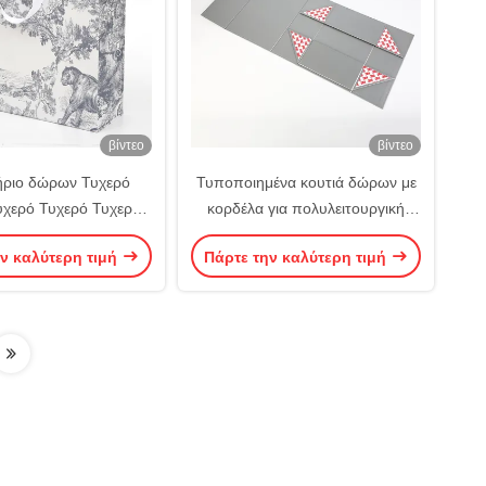
βίντεο
βίντεο
ήριο δώρων Τυχερό
Τυποποιημένα κουτιά δώρων με
υχερό Τυχερό Τυχερό
κορδέλα για πολυλειτουργική
υχερό Τυχερό
αποθήκευση δώρων
ν καλύτερη τιμή
Πάρτε την καλύτερη τιμή