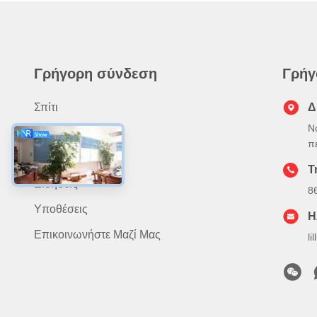
Γρήγορη σύνδεση
Γρήγ
Σπίτι
Δ
Ν
Προϊόντα
π
Σχετικά Με Εμάς
Τ
Ειδήσεις
8
Υποθέσεις
Η
Επικοινωνήστε Μαζί Μας
l