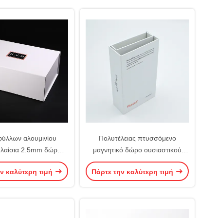
φύλλων αλουμινίου
Πολυτέλειας πτυσσόμενο
λαίσια 2.5mm δώρων
μαγνητικό δώρο ουσιαστικού
 συνήθειας ματ μικρά
πετρελαίου χαρτονιού εγγράφου
ν καλύτερη τιμή
Πάρτε την καλύτερη τιμή
πεδα μαγνητικά
cOem κιβωτίων επίπεδο άκαμπτο