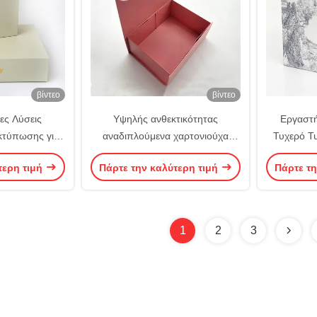
βίντεο
βίντεο
ες Λύσεις
Υψηλής ανθεκτικότητας
Εργαστ
κτύπωσης για
αναδιπλούμενα χαρτονιούχα
Τυχερό Τ
υτιά Δώρων με
κουτιά δώρων για ειδικές
Τ
τερη τιμή
Πάρτε την καλύτερη τιμή
Πάρτε τη
λα
περιπτώσεις
1
2
3