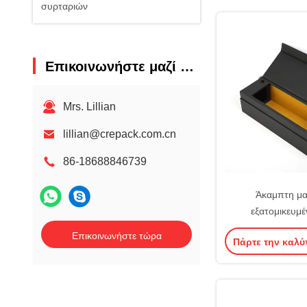
συρταριών
Επικοινωνήστε μαζί μας
Mrs. Lillian
lillian@crepack.com.cn
86-18688846739
Άκαμπτη μα
εξατομικευμέ
περάτωσης ε
Επικοινωνήστε τώρα
Πάρτε την καλύ
χτυπημάτων κιβ
κρασιού ουίσκυ F