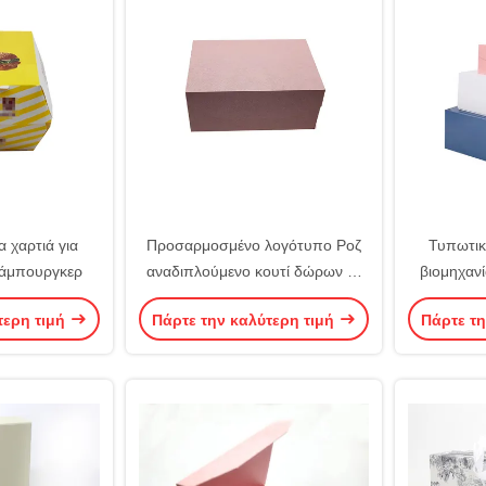
 χαρτιά για
Προσαρμοσμένο λογότυπο Ροζ
Τυπωτικ
χάμπουργκερ
αναδιπλούμενο κουτί δώρων με
βιομηχαν
μαγνητικό καπάκι Αρώματα
χρωματ
τερη τιμή
Πάρτε την καλύτερη τιμή
Πάρτε τη
Μακιγιάζ Συσκευή Κοσμητικά
χαρτόνι
προσ