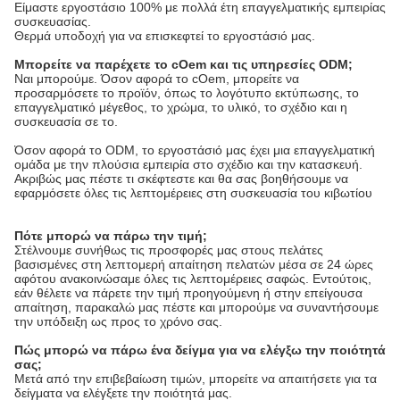
Είμαστε εργοστάσιο 100% με πολλά έτη επαγγελματικής εμπειρίας 
συσκευασίας.
Θερμά υποδοχή για να επισκεφτεί το εργοστάσιό μας.
Μπορείτε να παρέχετε το cOem και τις υπηρεσίες ODM;
Ναι μπορούμε. Όσον αφορά το cOem, μπορείτε να 
προσαρμόσετε το προϊόν, όπως το λογότυπο εκτύπωσης, το 
επαγγελματικό μέγεθος, το χρώμα, το υλικό, το σχέδιο και η 
συσκευασία σε το.
Όσον αφορά το ODM, το εργοστάσιό μας έχει μια επαγγελματική 
ομάδα με την πλούσια εμπειρία στο σχέδιο και την κατασκευή. 
Ακριβώς μας πέστε τι σκέφτεστε και θα σας βοηθήσουμε να 
εφαρμόσετε όλες τις λεπτομέρειες στη συσκευασία του κιβωτίου
Πότε μπορώ να πάρω την τιμή;
Στέλνουμε συνήθως τις προσφορές μας στους πελάτες
βασισμένες στη λεπτομερή απαίτηση πελατών μέσα σε 24 ώρες
αφότου ανακοινώσαμε όλες τις λεπτομέρειες σαφώς. Εντούτοις,
εάν θέλετε να πάρετε την τιμή προηγούμενη ή στην επείγουσα
απαίτηση, παρακαλώ μας πέστε και μπορούμε να συναντήσουμε
την υπόδειξη ως προς το χρόνο σας.
Πώς μπορώ να πάρω ένα δείγμα για να ελέγξω την ποιότητά
σας;
Μετά από την επιβεβαίωση τιμών, μπορείτε να απαιτήσετε για τα
δείγματα να ελέγξετε την ποιότητά μας.