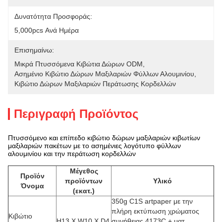
Δυνατότητα Προσφοράς:
5,000pcs Ανά Ημέρα
Επισημαίνω:
Μικρά Πτυσσόμενα Κιβώτια Δώρων ODM
, 
Ασημένιο Κιβώτιο Δώρων Μαξιλαριών Φύλλων Αλουμινίου
, 
Κιβώτιο Δώρων Μαξιλαριών Περάτωσης Κορδελλών
Περιγραφή Προϊόντος
Πτυσσόμενο και επίπεδο κιβώτιο δώρων μαξιλαριών κιβωτίων
μαξιλαριών πακέτων με το ασημένιες λογότυπο φύλλων
αλουμινίου και την περάτωση κορδελλών
Μέγεθος
Προϊόν
προϊόντων
Υλικό
Όνομα
(εκατ.)
350g C1S artpaper με την
πλήρη εκτύπωση χρώματος
Κιβώτιο
H13 Χ W10 Χ D4
συνήθειας 4173C + ματ