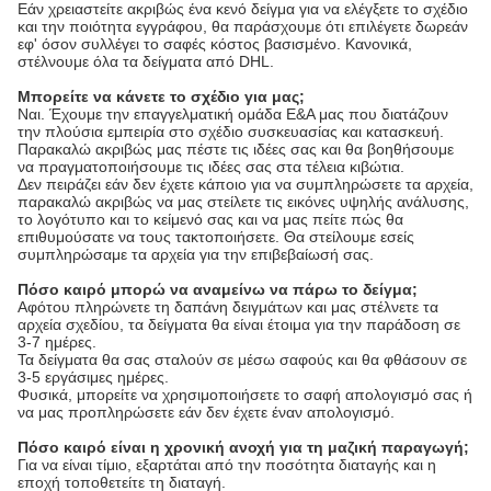
Εάν χρειαστείτε ακριβώς ένα κενό δείγμα για να ελέγξετε το σχέδιο
και την ποιότητα εγγράφου, θα παράσχουμε ότι επιλέγετε δωρεάν
εφ' όσον συλλέγει το σαφές κόστος βασισμένο. Κανονικά,
στέλνουμε όλα τα δείγματα από DHL.
Μπορείτε να κάνετε το σχέδιο για μας;
Ναι. Έχουμε την επαγγελματική ομάδα Ε&Α μας που διατάζουν
την πλούσια εμπειρία στο σχέδιο συσκευασίας και κατασκευή.
Παρακαλώ ακριβώς μας πέστε τις ιδέες σας και θα βοηθήσουμε
να πραγματοποιήσουμε τις ιδέες σας στα τέλεια κιβώτια.
Δεν πειράζει εάν δεν έχετε κάποιο για να συμπληρώσετε τα αρχεία,
παρακαλώ ακριβώς να μας στείλετε τις εικόνες υψηλής ανάλυσης,
το λογότυπο και το κείμενό σας και να μας πείτε πώς θα
επιθυμούσατε να τους τακτοποιήσετε. Θα στείλουμε εσείς
συμπληρώσαμε τα αρχεία για την επιβεβαίωσή σας.
Πόσο καιρό μπορώ να αναμείνω να πάρω το δείγμα;
Αφότου πληρώνετε τη δαπάνη δειγμάτων και μας στέλνετε τα
αρχεία σχεδίου, τα δείγματα θα είναι έτοιμα για την παράδοση σε
3-7 ημέρες.
Τα δείγματα θα σας σταλούν σε μέσω σαφούς και θα φθάσουν σε
3-5 εργάσιμες ημέρες.
Φυσικά, μπορείτε να χρησιμοποιήσετε το σαφή απολογισμό σας ή
να μας προπληρώσετε εάν δεν έχετε έναν απολογισμό.
Πόσο καιρό είναι η χρονική ανοχή για τη μαζική παραγωγή;
Για να είναι τίμιο, εξαρτάται από την ποσότητα διαταγής και η
εποχή τοποθετείτε τη διαταγή.