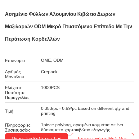
Ασημένιο Φύλλων Αλουμινίου Κιβώτιο Δώρων
Μαξιλαριών ODM Μικρό Πτυσσόμενο Επίπεδο Με Την
Περάτωση Κορδελλών
OME, ODM
Επωνυμία:
Αριθμός
Crepack
Μοντέλου:
Ελάχιστη
1000PCS
Ποσότητα
Παραγγελίας:
0.353/pc - 0.69/pc based on different qty and
Τιμή:
printing
1piece polybag, ορισμένα κομμάτια σε ένα
Πληροφορίες
δύσκαμπτο χαρτοκιβώτιο εξαγωγής
Συσκευασίας:
Πάρτε Την Καλύτερη Τιμή
Επικοινωνήστε Μαζί Μας