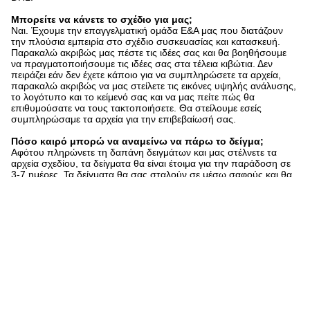
Μπορείτε να κάνετε το σχέδιο για μας;
Ναι. Έχουμε την επαγγελματική ομάδα Ε&Α μας που διατάζουν
την πλούσια εμπειρία στο σχέδιο συσκευασίας και κατασκευή.
Παρακαλώ ακριβώς μας πέστε τις ιδέες σας και θα βοηθήσουμε
να πραγματοποιήσουμε τις ιδέες σας στα τέλεια κιβώτια. Δεν
πειράζει εάν δεν έχετε κάποιο για να συμπληρώσετε τα αρχεία,
παρακαλώ ακριβώς να μας στείλετε τις εικόνες υψηλής ανάλυσης,
το λογότυπο και το κείμενό σας και να μας πείτε πώς θα
επιθυμούσατε να τους τακτοποιήσετε. Θα στείλουμε εσείς
συμπληρώσαμε τα αρχεία για την επιβεβαίωσή σας.
Πόσο καιρό μπορώ να αναμείνω να πάρω το δείγμα;
Αφότου πληρώνετε τη δαπάνη δειγμάτων και μας στέλνετε τα
αρχεία σχεδίου, τα δείγματα θα είναι έτοιμα για την παράδοση σε
3-7 ημέρες. Τα δείγματα θα σας σταλούν σε μέσω σαφούς και θα
φθάσουν σε 3-5 εργάσιμες ημέρες.
Φυσικά, μπορείτε να χρησιμοποιήσετε το σαφή απολογισμό σας ή
να μας προπληρώσετε εάν δεν έχετε έναν απολογισμό.
Πόσο καιρό είναι η χρονική ανοχή για τη μαζική παραγωγή;
Για να είναι τίμιο, εξαρτάται από την ποσότητα διαταγής και η
εποχή τοποθετείτε τη διαταγή. Το καλύτερο αρχείο που
διατηρούμε παραδίδει 20.000 παράθυρα δώρων μέσα σε μια
εβδομάδα.
Κατά γενική ομολογία, προτείνουμε ότι αρχίζετε την έρευνα δύο
μήνες πριν από την ημερομηνία που θα επιθυμούσατε να λάβετε
τα προϊόντα στη χώρα σας.