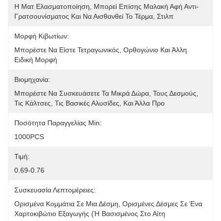
Η Ματ Ελασματοποίηση, Μπορεί Επίσης Μαλακή Αφή Αντι-
Γρατσουνίσματος Και Να Αισθανθεί Το Τέρμα, Στιλπ
Μορφή Κιβωτίων:
Μπορέστε Να Είστε Τετραγωνικός, Ορθογώνιο Και Άλλη 
Ειδική Μορφή
Βιομηχανία:
Μπορέστε Να Συσκευάσετε Τα Μικρά Δώρα, Τους Δεσμούς, 
Τις Κάλτσες, Τις Βασικές Αλυσίδες, Και Άλλα Προ
Ποσότητα Παραγγελίας Min:
1000PCS
Τιμή:
0.69-0.76
Συσκευασία Λεπτομέρειες:
Ορισμένα Κομμάτια Σε Μια Δέσμη, Ορισμένες Δέσμες Σε Ένα 
Χαρτοκιβώτιο Εξαγωγής (ή Βασισμένος Στο Αίτη