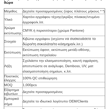
δώρα
Μέγεθος
Δεχτείτε προσαρμοσμένος (
ύψος πλάτους μήκους * *
)
Χαρτόνι εγγράφου τέχνης/γκρίζος πίνακας/ντυμένο
Υλικό
έγγραφο/κ.λπ.
Χρώμα
CMYK ή περισσότεροι (χρώμα Pantone)
εκτύπωσης
να συσκευάσετε το
Κιβώτιο εγγράφου (ισχύστε
Στοιχείο
δώρο/τη σοκολάτα/το κόσμημα/
κ.λπ.)
Εκτύπωση όφσετ, εκτύπωση μετάξι-οθόνης,
Εκτύπωση
εκτύπωση πετρελαίου
Σχολιάστε την ελασματοποίηση, καυτή σφράγιση,
Λήξη
αποτυπώστε σε ανάγλυφο, Demboss, UV, ματ
ελασματοποίηση σημείων, κ.λπ.
Ποιοτικός
100% QC επιθεώρηση
έλεγχος
MOQ
1,000pcs
Εξάρτημα
Δεχτείτε προσαρμοσμένος
κιβωτίων
Εμπορικό
Δεχτείτε το ιδιωτικό λογότυπο OEM/Clients
σήμα