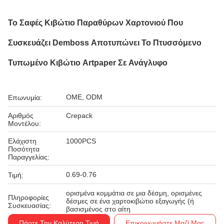
Το Σαφές Κιβώτιο Παραθύρων Χαρτονιού Που
Συσκευάζει Demboss Αποτυπώνει Το Πτυσσόμενο
Τυπωμένο Κιβώτιο Artpaper Σε Ανάγλυφο
OME, ODM
Επωνυμία:
Αριθμός
Crepack
Μοντέλου:
Ελάχιστη
1000PCS
Ποσότητα
Παραγγελίας:
0.69-0.76
Τιμή:
ορισμένα κομμάτια σε μια δέσμη, ορισμένες
Πληροφορίες
δέσμες σε ένα χαρτοκιβώτιο εξαγωγής (ή
Συσκευασίας:
βασισμένος στο αίτη
Πάρτε Την Καλύτερη Τιμή
Επικοινωνήστε Μαζί Μας