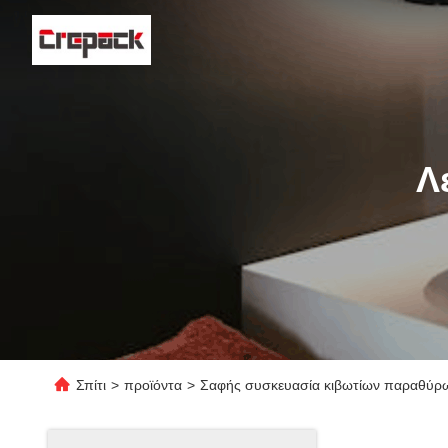
Λ
Σπίτι
>
προϊόντα
>
Σαφής συσκευασία κιβωτίων παραθύρ