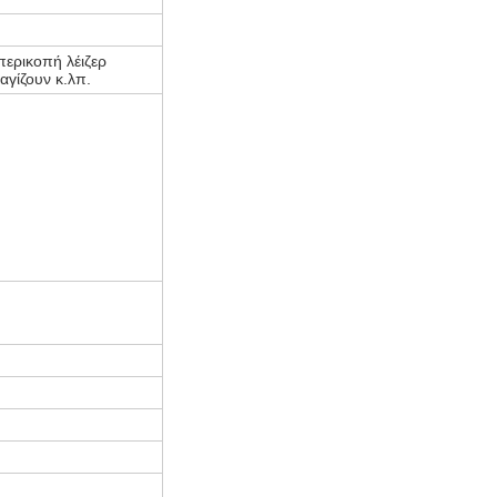
περικοπή λέιζερ
γίζουν κ.λπ.