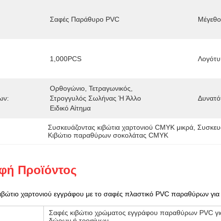
Σαφές Παράθυρο PVC
Μέγεθο
1,000PCS
Λογότυ
Ορθογώνιο, Τετραγωνικός, 
ων:
Στρογγυλός Σωλήνας Ή Άλλο 
Δυνατό
Ειδικό Αίτημα
Συσκευάζοντας κιβώτια χαρτονιού CMYK μικρά
, 
Συσκευά
Κιβώτιο παραθύρων σοκολάτας CMYK
φή Προϊόντος
ιβώτιο χαρτονιού εγγράφου με το σαφές πλαστικό PVC παραθύρων γι
Σαφές κιβώτιο χρώματος εγγράφου παραθύρων PVC γι
δώρων ή τροφίμων