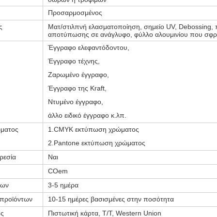
Προσαρμοσμένος
ς
Ματ/στιλπνή ελασματοποίηση, σημείο UV, Debossing, 
αποτύπωσης σε ανάγλυφο, φύλλο αλουμινίου που σφρα
Έγγραφο ελεφαντόδοντου,
Έγγραφο τέχνης,
Ζαρωμένο έγγραφο,
Έγγραφο της Kraft,
Ντυμένο έγγραφο,
άλλο ειδικό έγγραφο κ.λπ.
ματος
1.CMYK εκτύπωση χρώματος
2.Pantone εκτύπωση χρώματος
ρεσία
Ναι
COem
των
3-5 ημέρα
 προϊόντων
10-15 ημέρες βασισμένες στην ποσότητα
ς
Πιστωτική κάρτα, T/T, Western Union