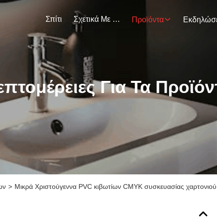
Σπίτι
Σχετικά Με Εμάς
Προϊόντα
επτομέρειες Για Τα Προϊόν
ων
>
Μικρά Χριστούγεννα PVC κιβωτίων CMYK συσκευασίας χαρτονιο