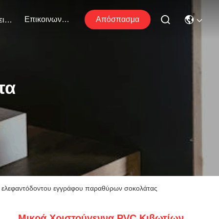
Επικοινωνήστε Μαζί Μας
Απόσπασμα
Εκδηλώσεις
τα
ύ ελεφαντόδοντου εγγράφου παραθύρων σοκολάτας
Μικρά Χριστούγεννα PVC Κιβωτίων