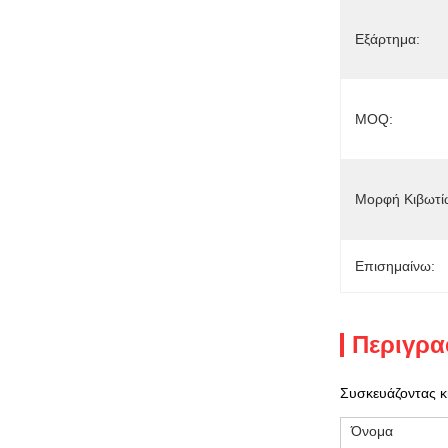
Εξάρτημα:
MOQ:
Μορφή Κιβωτί
Επισημαίνω:
Περιγρα
Συσκευάζοντας κ
Όνομα