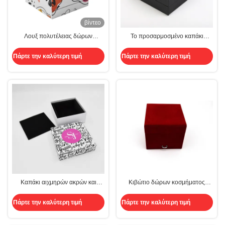
βίντεο
Λουξ πολυτέλειας δώρων
Το προσαρμοσμένο καπάκι
κιβωτίων μορφή κύκλων
αιχμηρών ακρών και τα βασισμένα
ορθογωνίων τετραγωνική
κιβώτια δώρων πολυτέλειας με το
Πάρτε την καλύτερη τιμή
Πάρτε την καλύτερη τιμή
λευκό ενθέτων ζαρώνουν
Καπάκι αιχμηρών ακρών και
Κιβώτιο δώρων κοσμήματος
βασισμένα κιβώτια δώρων
κρεμαστών κοσμημάτων
πολυτέλειας με την καλλυντική
περιδεραίων πολυτέλειας που
Πάρτε την καλύτερη τιμή
Πάρτε την καλύτερη τιμή
συσκευασία ενθέτων
τίθεται για το ODM γαμήλιας cmyk
εκτύπωσης