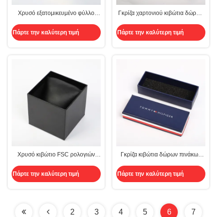
Χρυσό εξατομικευμένο φύλλο
Γκρίζα χαρτονιού κιβώτια δώρων
αλουμινίου κιβώτιο ρολογιών
συνήθειας άκαμπτα με τα καπάκια
δέρματος δύο κομμάτια άκαμπτου
που αποτυπώνουν το σφουγγάρι
Πάρτε την καλύτερη τιμή
Πάρτε την καλύτερη τιμή
εγγράφου με τυλιγμένο το
FCS σε ανάγλυφο επικυρωμένο
μαξιλάρι Μαύρο
Χρυσό κιβώτιο FSC ρολογιών
Γκρίζα κιβώτια δώρων πινάκων
δέρματος ODM φύλλων
μικρά άκαμπτα με το μαύρο
αλουμινίου δύο κομμάτια
σφουγγάρι FCS καπακιών
Πάρτε την καλύτερη τιμή
Πάρτε την καλύτερη τιμή
άκαμπτου εγγράφου με το
μαξιλάρι που τυλίγεται
2
3
4
5
6
7