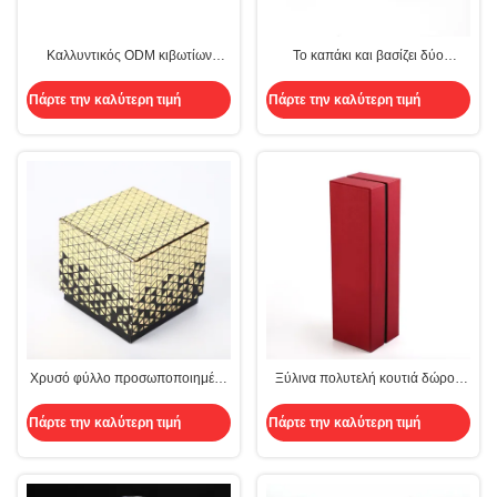
Καλλυντικός ODM κιβωτίων
Το καπάκι και βασίζει δύο
συσκευασίας περίπτωσης κραγιόν
πολυτέλειας δώρων καφετιού
κιβωτίων δώρων πολυτέλειας
κομμάτια εγγράφου κιβωτίων με
Πάρτε την καλύτερη τιμή
Πάρτε την καλύτερη τιμή
εκτύπωσης Cmyk
τη UV εκτύπωση αρώματος
Χρυσό φύλλο προσωποποιημένο
Ξύλινα πολυτελή κουτιά δώρου
δερμάτινο κουτί ρολογιού δύο
Δέρμα PU με τύλιγμα από MDF με
τεμαχίων άκαμπτο χαρτί με
μεντεσέδες
Πάρτε την καλύτερη τιμή
Πάρτε την καλύτερη τιμή
μαξιλάρι τυλιγμένο μαύρο