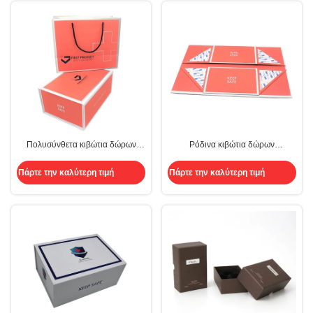
Πολυσύνθετα κιβώτια δώρων
Ρόδινα κιβώτια δώρων
πολυτέλειας το μεταβλητό
πολυτέλειας Papercard που
συσκευάζοντας κιβώτιο καπακιών
τίθενται για τα γενέθλια γαμήλιων
Πάρτε την καλύτερη τιμή
Πάρτε την καλύτερη τιμή
που τίθεται με για τα
βαθμολογήσεων
επιχειρησιακά Χριστούγεννα