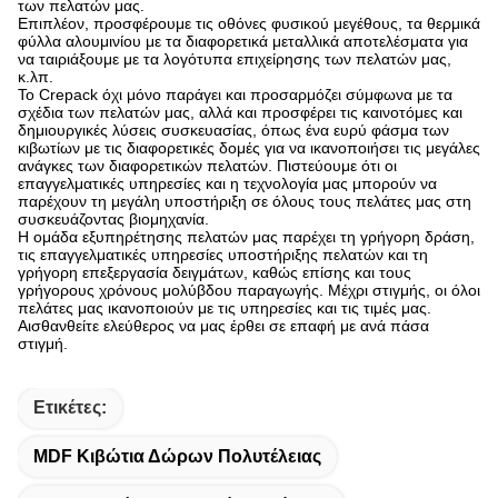
των πελατών μας.
Επιπλέον, προσφέρουμε τις οθόνες φυσικού μεγέθους, τα θερμικά
φύλλα αλουμινίου με τα διαφορετικά μεταλλικά αποτελέσματα για
να ταιριάξουμε με τα λογότυπα επιχείρησης των πελατών μας,
κ.λπ.
Το Crepack όχι μόνο παράγει και προσαρμόζει σύμφωνα με τα
σχέδια των πελατών μας, αλλά και προσφέρει τις καινοτόμες και
δημιουργικές λύσεις συσκευασίας, όπως ένα ευρύ φάσμα των
κιβωτίων με τις διαφορετικές δομές για να ικανοποιήσει τις μεγάλες
ανάγκες των διαφορετικών πελατών. Πιστεύουμε ότι οι
επαγγελματικές υπηρεσίες και η τεχνολογία μας μπορούν να
παρέχουν τη μεγάλη υποστήριξη σε όλους τους πελάτες μας στη
συσκευάζοντας βιομηχανία.
Η ομάδα εξυπηρέτησης πελατών μας παρέχει τη γρήγορη δράση,
τις επαγγελματικές υπηρεσίες υποστήριξης πελατών και τη
γρήγορη επεξεργασία δειγμάτων, καθώς επίσης και τους
γρήγορους χρόνους μολύβδου παραγωγής. Μέχρι στιγμής, οι όλοι
πελάτες μας ικανοποιούν με τις υπηρεσίες και τις τιμές μας.
Αισθανθείτε ελεύθερος να μας έρθει σε επαφή με ανά πάσα
στιγμή.
Ετικέτες:
MDF Κιβώτια Δώρων Πολυτέλειας