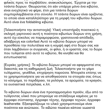
φιλικός προς το περιβάλλον, ανακυκλώσιμος. Έρχεται με την
τσάντα δώρων. Θεωρώντας ότι εάν υπάρχει μόνο ένα κιβώτιο,
είναι ενοχλητικό να φέρει, έτσι μια τσάντα δώρων
συμπεριλαμβάνεται στο σύνολο. Η τσάντα δώρων είναι οριζόντια,
το οποίο είναι καταλληλότερο για τη μορφή του κιβωτίου δώρων.
Αυτό είναι ένα foldabling κιβώτιο.
[Τελειοποιήστε την αντιστοιχία]: Υλική υποστήριξη ποιοτικού η
σκληρή χαρτονιού αυτή η ποιότητα κιβωτίων δώρων στη χρήση,
αυτό όχι εύκολος να παραμορφώσει, γρατσουνιά-απόδειξη,
αδιάβροχη και colorfast Αυτό το κιβώτιο δώρων μπορεί να
προσθέσει την πολυτέλεια και η κομψή αφή στο δώρο σας και
όταν λαμβάνουν οι συγγενείς, οι φίλοι, ή οι εραστές σας το δώρο
που τυλίγεται από αυτό το κιβώτιο, θα κινηθεί και θα
εντυπωσιαστεί.
[Ευρείες χρήσεις]: Το κιβώτιο δώρων μπορεί να εφαρμοστεί στις
διακοπές και τη καθημερινή ζωή. Τελειοποιήστε για το γάμο
τυλίγματος, γενέθλια, επιχείρηση παρούσα. Μπορείτε επίσης να
το χρησιμοποιήσετε για να αποθηκεύσετε τα στοιχεία σας όπως
το κόσμημα, το περιδέραιο, τα ρολόγια, τα αρώματα, τα κραγιόν,
τα ουσιαστικά πετρέλαια, κ.λπ.
Το κιβώτιο δώρων είναι ένα προσαρμοσμένο προϊόν, έξω από το
τυλίγοντας υλικό που μπορούμε να επιλέξουμε καμένος με το
έγγραφο σύστασης, έγγραφο τέχνης, έγγραφο τεχνών, έγγραφο
leatherette. Εξασφαλίζουμε το υλικό χρησιμοποιούμε είναι
ποιότητα και ανώτερος. Το κιβώτιο περιέχει κάποιο χωριστά