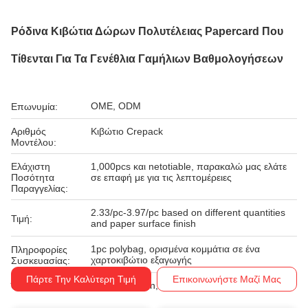
Ρόδινα Κιβώτια Δώρων Πολυτέλειας Papercard Που
Τίθενται Για Τα Γενέθλια Γαμήλιων Βαθμολογήσεων
OME, ODM
Επωνυμία:
Αριθμός
Κιβώτιο Crepack
Μοντέλου:
Ελάχιστη
1,000pcs και netotiable, παρακαλώ μας ελάτε
Ποσότητα
σε επαφή με για τις λεπτομέρειες
Παραγγελίας:
2.33/pc-3.97/pc based on different quantities
Τιμή:
and paper surface finish
1pc polybag, ορισμένα κομμάτια σε ένα
Πληροφορίες
χαρτοκιβώτιο εξαγωγής
Συσκευασίας:
Πάρτε Την Καλύτερη Τιμή
Επικοινωνήστε Μαζί Μας
Western Union, T/T
Όροι Πληρωμής: