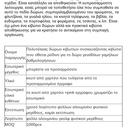
σχέδιο. Είναι κατάλληλο να αποθηκεύσει. Η ευπροσάρμοστη
λειτουργία, εσείς μπορεί να τοποθετήσει όλα που συμπαθείτε σε
αυτό το πεδίο δώρων, συμπεριλαμβανομένου του αρώματος, τα
φλυτζάνια, τα γυαλιά ηλίου, τα κινητά τηλέφωνα, τα βιβλία, τα
ενδύματα, τα πορτοφόλια, τα φορέματα, τις τσάντες, κ.λπ. Είναι
όχι μόνο ένα κιβώτιο δώρων αλλά και πρακτικό κιβώτιο
αποθήκευσης για να κρατήσει το αντικείμενο στη συμπαγή
οργάνωση.
Πολυτέλειας δώρων κιβωτίων συσκευάζοντας κιβώτιο
Όνομα
που τίθεται ρόδινο για το δώρο γενεθλίων γαμήλιων
παραγωγής
βαθμολογήσεων
Εσωτερικό
μπορέστε να προσαρμόσετε
μέγεθος
κουτί από χαρτόνι που τυλίγεται από το
Υλικό
προσαρμοσμένο έγγραφο
Εσωτερικό
το κουτί από χαρτόνι +pink εγγράφου χρωματίζει το
υλικό
εσωτερικό
ενθέτων
χρυσό λογότυπο φύλλων αλουμινίου φυσικού
Εκτύπωση
μεγέθους, καμία εκτύπωση
Λογότυπο
φύλλο αλουμινίου γκολφ φυσικού μεγέθους
MOQ
1000pcs