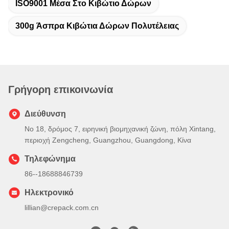
ISO9001 Μέσα Στο Κιβώτιο Δώρων
300g Άσπρα Κιβώτια Δώρων Πολυτέλειας
Γρήγορη επικοινωνία
Διεύθυνση
Νο 18, δρόμος 7, ειρηνική βιομηχανική ζώνη, πόλη Xintang,
περιοχή Zengcheng, Guangzhou, Guangdong, Κίνα
Τηλεφώνημα
86--18688846739
Ηλεκτρονικό
lillian@crepack.com.cn