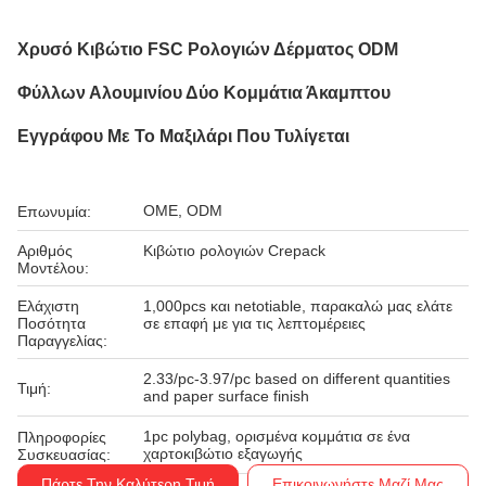
Χρυσό Κιβώτιο FSC Ρολογιών Δέρματος ODM
Φύλλων Αλουμινίου Δύο Κομμάτια Άκαμπτου
Εγγράφου Με Το Μαξιλάρι Που Τυλίγεται
OME, ODM
Επωνυμία:
Αριθμός
Κιβώτιο ρολογιών Crepack
Μοντέλου:
Ελάχιστη
1,000pcs και netotiable, παρακαλώ μας ελάτε
Ποσότητα
σε επαφή με για τις λεπτομέρειες
Παραγγελίας:
2.33/pc-3.97/pc based on different quantities
Τιμή:
and paper surface finish
1pc polybag, ορισμένα κομμάτια σε ένα
Πληροφορίες
χαρτοκιβώτιο εξαγωγής
Συσκευασίας:
Πάρτε Την Καλύτερη Τιμή
Επικοινωνήστε Μαζί Μας