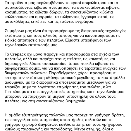
Τα προϊόντα μας περιλαμβάνουν το κρασί ασφαλίστρου και το
συσκευάζοντας κιβώτιο πνευμάτων, τα συσκευάζοντας κιβώτια
κοσμήματος, τα κιβώτια δώρων, τα συσκευάζοντας κιβώτια
καλλυντικών και ομορφιάς, τα τυλίγοντας έγγραφα ιστού, τις
αυτοκόλλητες ετικέττες και τις τσάντες εγγράφου.
Συμφέρων μας είναι ότι προσφέρουμε τις διαφορετικές τεχνολογίες
εκτύπωσης και τους υλικούς τύπους για να ικανοποιήσουμε τις
ειδικές απαιτήσεις των πελατών. Είμαστε υπερήφανοι των
τεχνολογιών εκτύπωσής μας.
Το Crepack όχι μόνο παράγει και προσαρμόζει στα σχέδια των
πελατών, αλλά και παρέχει στους πελάτες τις καινοτόμες και
δημιουργικές λύσεις συσκευασίας, όπως ποικίλα κιβώτια τις
διαφορετικές δομές, για να ικανοποιήσει τις τεράστιες ανάγκες των
διαφορετικών πελατών. Παραδείγματος χάριν, προσφέρουμε
επίσης την εκτύπωση οθόνης φυσικού μεγέθους, το καυτό φύλλο
αλουμινίου με τα διαφορετικά αποτελέσματα μετάλλων για να
ταιριάξουμε με το λογότυπο επιχείρησης του πελάτη, κ.λπ.
Πιστεύουμε ότι οι επαγγελματικές υπηρεσίες και η τεχνολογία μας
μπορούν να παρέχουν τη μεγάλη υποστήριξη σε όλους τους
πελάτες μας στη συσκευάζοντας βιομηχανία.
Η ομάδα εξυπηρέτησης πελατών μας παρέχει τη γρήγορη δράση,
τις επαγγελματικές υπηρεσίες υποστήριξης πελατών και το
γρήγορο χειρισμό δειγμάτων, καθώς επίσης και τους γρήγορους
κύκλους παραγωγής και παράδοσης. Μέχρι στιγμής, όλοι οι