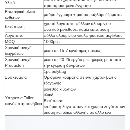
Υλικό
προσαρμοσμένο έγγραφο
Εσωτερικό υλικό
μαύρο έγγραφο + μαύρο μαξιλάρι δέρματος
ενθέτων
χρυσό λογότυπο φύλλων αλουμινίου
Εκτύπωση
φυσικού μεγέθους, καμία εκτύπωση
Λογότυπο
φύλλο αλουμινίου γκολφ φυσικού μεγέθους
MOQ
1000pcs
Χρονική ανοχή
μέσα σε 15-7 εργάσιμες ημέρες
δειγμάτων
Χρονική ανοχή
μέσα σε 20-25 εργάσιμες ημέρες μετά από
Producton
την έγκριση δειγμάτων
1pc polybag
Συσκευασία
Ορισμένα κομμάτια σε ένα χαρτοκιβώτιο
εξαγωγής
μέγεθος κιβωτίων
υλικό
Υπηρεσία Tailer
Εκτύπωση
ικανός στη συνήθεια
επίδραση λογότυπων και χρώμα λογότυπων
ακόμη και υλικό αλλαγής σε άλλο ένα