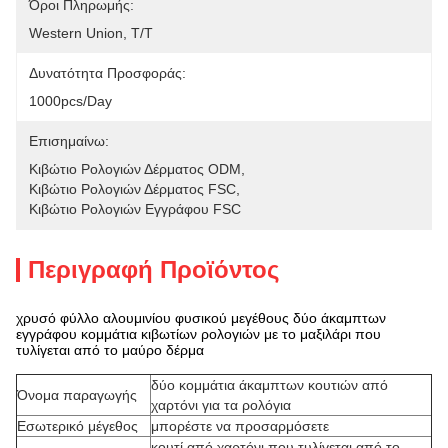
Όροι Πληρωμής:
Western Union, T/T
Δυνατότητα Προσφοράς:
1000pcs/day
Επισημαίνω:
Κιβώτιο Ρολογιών Δέρματος ODM
, 
Κιβώτιο Ρολογιών Δέρματος FSC
, 
Κιβώτιο Ρολογιών Εγγράφου FSC
Περιγραφή Προϊόντος
χρυσό φύλλο αλουμινίου φυσικού μεγέθους δύο άκαμπτων
εγγράφου κομμάτια κιβωτίων ρολογιών με το μαξιλάρι που
τυλίγεται από το μαύρο δέρμα
δύο κομμάτια άκαμπτων κουτιών από
Όνομα παραγωγής
χαρτόνι για τα ρολόγια
Εσωτερικό μέγεθος
μπορέστε να προσαρμόσετε
κουτί από χαρτόνι που τυλίγεται από το