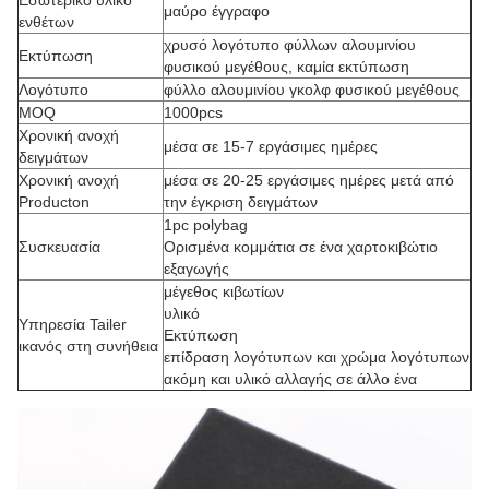
Εσωτερικό υλικό
μαύρο έγγραφο
ενθέτων
χρυσό λογότυπο φύλλων αλουμινίου
Εκτύπωση
φυσικού μεγέθους, καμία εκτύπωση
Λογότυπο
φύλλο αλουμινίου γκολφ φυσικού μεγέθους
MOQ
1000pcs
Χρονική ανοχή
μέσα σε 15-7 εργάσιμες ημέρες
δειγμάτων
Χρονική ανοχή
μέσα σε 20-25 εργάσιμες ημέρες μετά από
Producton
την έγκριση δειγμάτων
1pc polybag
Συσκευασία
Ορισμένα κομμάτια σε ένα χαρτοκιβώτιο
εξαγωγής
μέγεθος κιβωτίων
υλικό
Υπηρεσία Tailer
Εκτύπωση
ικανός στη συνήθεια
επίδραση λογότυπων και χρώμα λογότυπων
ακόμη και υλικό αλλαγής σε άλλο ένα