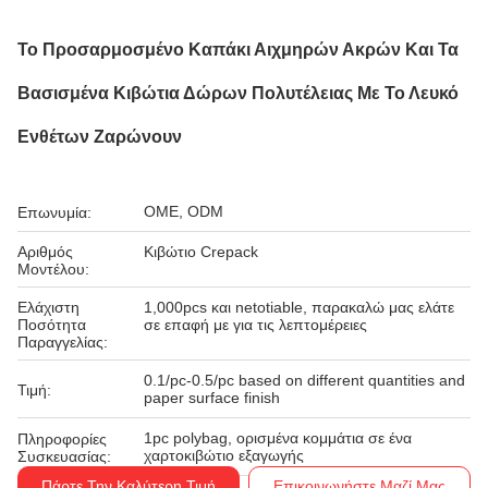
Το Προσαρμοσμένο Καπάκι Αιχμηρών Ακρών Και Τα
Βασισμένα Κιβώτια Δώρων Πολυτέλειας Με Το Λευκό
Ενθέτων Ζαρώνουν
OME, ODM
Επωνυμία:
Αριθμός
Κιβώτιο Crepack
Μοντέλου:
Ελάχιστη
1,000pcs και netotiable, παρακαλώ μας ελάτε
Ποσότητα
σε επαφή με για τις λεπτομέρειες
Παραγγελίας:
0.1/pc-0.5/pc based on different quantities and
Τιμή:
paper surface finish
1pc polybag, ορισμένα κομμάτια σε ένα
Πληροφορίες
χαρτοκιβώτιο εξαγωγής
Συσκευασίας:
Πάρτε Την Καλύτερη Τιμή
Επικοινωνήστε Μαζί Μας