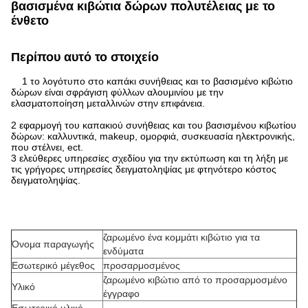
βασισμένα κιβώτια δώρων πολυτέλειας με το
ένθετο
Περίπου αυτό το στοιχείο
1
το λογότυπο στο καπάκι συνήθειας και το βασισμένο κιβώτιο
δώρων είναι σφράγιση φύλλων αλουμινίου με την
ελασματοποίηση μεταλλινών στην επιφάνεια.
2 εφαρμογή του καπακιού συνήθειας και του βασισμένου κιβωτίου
δώρων: καλλυντικά, makeup, ομορφιά, συσκευασία ηλεκτρονικής,
που στέλνει, ect.
3 ελεύθερες υπηρεσίες σχεδίου για την εκτύπωση και τη λήξη με
τις γρήγορες υπηρεσίες δειγματοληψίας με φτηνότερο κόστος
δειγματοληψίας.
ζαρωμένο ένα κομμάτι
κιβώτιο για τα
Όνομα παραγωγής
ενδύματα
Εσωτερικό μέγεθος
προσαρμοσμένος
ζαρωμένο
κιβώτιο
από το προσαρμοσμένο
Υλικό
έγγραφο