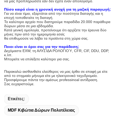
να μας προπληρώσετε εάν δεν έχετε έναν απολογισμό.
Πόσο καιρό είναι η χρονική ανοχή για τη μαζική παραγωγή;
Για να είναι τίμιο, εξαρτάται από την ποσότητα διαταγής και η
εποχή τοποθετείτε τη διαταγή.
Το καλύτερο αρχείο που διατηρούμε παραδίδει 20.000 παράθυρα
δώρων μέσα σε μια εβδομάδα.
Κατά γενική ομολογία, προτείνουμε ότι αρχίζετε την έρευνα δύο
μήνες πριν από την ημερομηνία εσείς
θα επιθυμούσε να λάβει τα προϊόντα στη χώρα σας.
Ποιοι είναι οι όροι σας για την παράδοση;
Δεχόμαστε EXW, τη ΑΛΥΣΊΔΑ ΡΟΛΟΓΙΟΎ, CFR, CIF, DDU, DDP,
κ.λπ.
Μπορείτε να επιλέξετε καλύτερο για σας.
Παρακαλώ αισθανθείτε ελεύθερος να μας έρθει σε επαφή με είτε
από το στιγμιαίο μήνυμα είτε με ηλεκτρονικό ταχυδρομείο.
Προσφέρουμε πάντα την αμέσως professinoal αντίδραση.
Σας ευχαριστούμε.
Ετικέτες:
MDF Κιβώτια Δώρων Πολυτέλειας