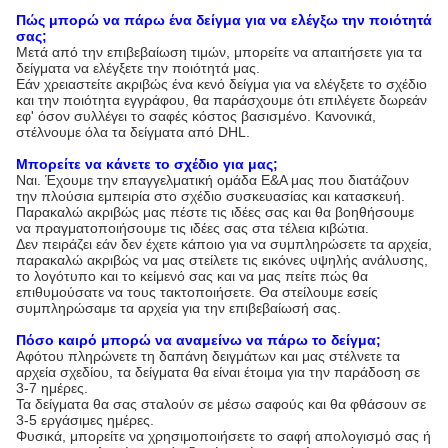
Πώς μπορώ να πάρω ένα δείγμα για να ελέγξω την ποιότητά
σας;
Μετά από την επιβεβαίωση τιμών, μπορείτε να απαιτήσετε για τα
δείγματα να ελέγξετε την ποιότητά μας.
Εάν χρειαστείτε ακριβώς ένα κενό δείγμα για να ελέγξετε το σχέδιο
και την ποιότητα εγγράφου, θα παράσχουμε ότι επιλέγετε δωρεάν
εφ' όσον συλλέγει το σαφές κόστος βασισμένο. Κανονικά,
στέλνουμε όλα τα δείγματα από DHL.
Μπορείτε να κάνετε το σχέδιο για μας;
Ναι. Έχουμε την επαγγελματική ομάδα Ε&Α μας που διατάζουν
την πλούσια εμπειρία στο σχέδιο συσκευασίας και κατασκευή.
Παρακαλώ ακριβώς μας πέστε τις ιδέες σας και θα βοηθήσουμε
να πραγματοποιήσουμε τις ιδέες σας στα τέλεια κιβώτια.
Δεν πειράζει εάν δεν έχετε κάποιο για να συμπληρώσετε τα αρχεία,
παρακαλώ ακριβώς να μας στείλετε τις εικόνες υψηλής ανάλυσης,
το λογότυπο και το κείμενό σας και να μας πείτε πώς θα
επιθυμούσατε να τους τακτοποιήσετε. Θα στείλουμε εσείς
συμπληρώσαμε τα αρχεία για την επιβεβαίωσή σας.
Πόσο καιρό μπορώ να αναμείνω να πάρω το δείγμα;
Αφότου πληρώνετε τη δαπάνη δειγμάτων και μας στέλνετε τα
αρχεία σχεδίου, τα δείγματα θα είναι έτοιμα για την παράδοση σε
3-7 ημέρες.
Τα δείγματα θα σας σταλούν σε μέσω σαφούς και θα φθάσουν σε
3-5 εργάσιμες ημέρες.
Φυσικά, μπορείτε να χρησιμοποιήσετε το σαφή απολογισμό σας ή