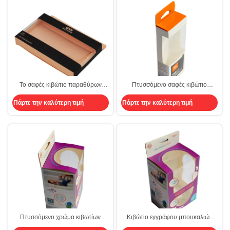
Το σαφές κιβώτιο παραθύρων
Πτυσσόμενο σαφές κιβώτιο
χαρτονιού που συσκευάζει
παραθύρων που συσκευάζει το
Πάρτε την καλύτερη τιμή
Πάρτε την καλύτερη τιμή
Demboss αποτυπώνει το
τυπωμένο Artpaper μόνο
πτυσσόμενο τυπωμένο κιβώτιο
κρεμώντας κιβώτιο παραθύρων
Artpaper σε ανάγλυφο
PVC κρεμαστρών σαφές
Πτυσσόμενο χρώμα κιβωτίων
Κιβώτιο εγγράφου μπουκαλιών
παραθύρων ένωσης σαφές που
γάλακτος με το σαφές παράθυρο