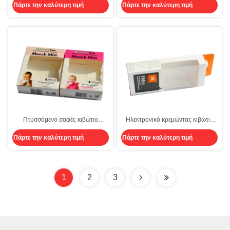
Πάρτε την καλύτερη τιμή
Πάρτε την καλύτερη τιμή
συσκευάζει Pantone με την
επιγραφή ραφιών
Πτυσσόμενο σαφές κιβώτιο
Ηλεκτρονικό κρεμώντας κιβώτιο
εγγράφου παραθύρων
CMYK που συσκευάζει το κουτί
Πάρτε την καλύτερη τιμή
Πάρτε την καλύτερη τιμή
από χαρτόνι CDR με το σαφές
παράθυρο
1
2
3