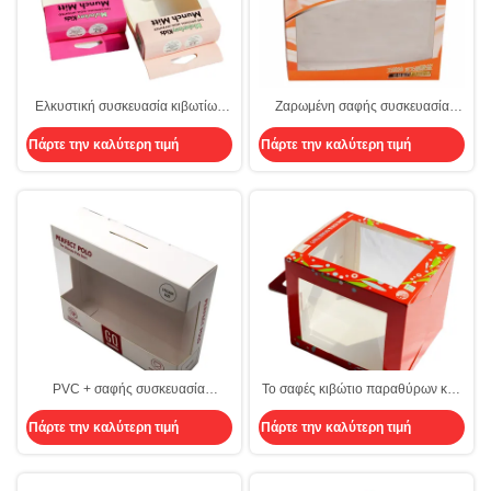
Ελκυστική συσκευασία κιβωτίων
Ζαρωμένη σαφής συσκευασία
παραθύρων CMYK μικρή σαφής
κιβωτίων παραθύρων
Πάρτε την καλύτερη τιμή
Πάρτε την καλύτερη τιμή
για τη λιανική πώληση
PVC + σαφής συσκευασία
Το σαφές κιβώτιο παραθύρων κέικ
κιβωτίων παραθύρων Artpaper για
ODM που συσκευάζει την
Πάρτε την καλύτερη τιμή
Πάρτε την καλύτερη τιμή
τις κάλτσες μπλουζών
πτυσσόμενη συνήθεια τύπωσε το
PVC Artpaper λαβών