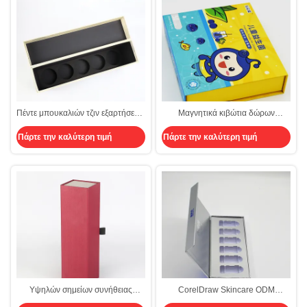
Πέντε μπουκαλιών τζιν εξαρτήσεων
Μαγνητικά κιβώτια δώρων
κιβωτίων κρασιού μπουκαλιών
περάτωσης CMYK
Πάρτε την καλύτερη τιμή
Πάρτε την καλύτερη τιμή
δώρων κιβωτίων CMYK άκαμπτο
χαρτονιού δώρων πνευμάτων της
EVA διακοπής κιβώτιο καπακιών
ενθέτων μαγνητικό
Υψηλών σημείων συνήθειας
CorelDraw Skincare ODM
δώρων κρασιού ουίσκυ
άκαμπτο CMYK πολυτέλειας