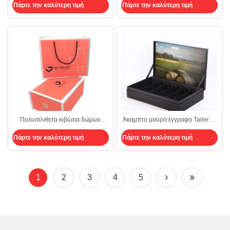
Πάρτε την καλύτερη τιμή
Πάρτε την καλύτερη τιμή
οινοπνεύματος συσκευάζοντας
καλλυντικό συσκευάζοντας δώρο
κιβώτιο CHAMPAGNE χαρτονιού
ασφαλίστρου κιβωτίων με τα
περάτωσης κιβωτίων μαγνητικό
καπάκια
Πολυσύνθετα κιβώτια δώρων
Άκαμπτο μαύρο έγγραφο Tailered
πολυτέλειας το μεταβλητό
με τη σύσταση 6 συσκευάζοντας
Πάρτε την καλύτερη τιμή
Πάρτε την καλύτερη τιμή
συσκευάζοντας κιβώτιο καπακιών
κιβώτιο κρασιού μπουκαλιών με το
που τίθεται με για τα επιχειρησιακά
ένθετο χαρτονιού
Χριστούγεννα
1
2
3
4
5