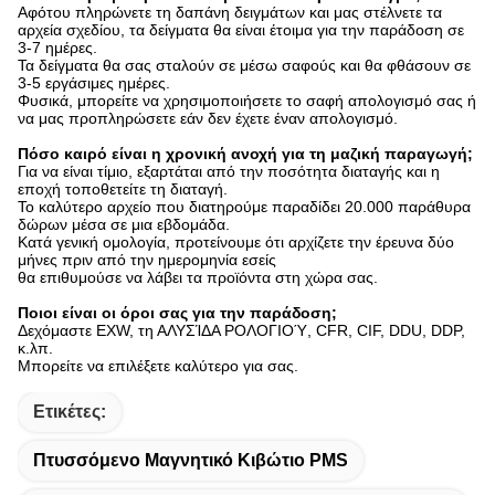
Αφότου πληρώνετε τη δαπάνη δειγμάτων και μας στέλνετε τα
αρχεία σχεδίου, τα δείγματα θα είναι έτοιμα για την παράδοση σε
3-7 ημέρες.
Τα δείγματα θα σας σταλούν σε μέσω σαφούς και θα φθάσουν σε
3-5 εργάσιμες ημέρες.
Φυσικά, μπορείτε να χρησιμοποιήσετε το σαφή απολογισμό σας ή
να μας προπληρώσετε εάν δεν έχετε έναν απολογισμό.
Πόσο καιρό είναι η χρονική ανοχή για τη μαζική παραγωγή;
Για να είναι τίμιο, εξαρτάται από την ποσότητα διαταγής και η
εποχή τοποθετείτε τη διαταγή.
Το καλύτερο αρχείο που διατηρούμε παραδίδει 20.000 παράθυρα
δώρων μέσα σε μια εβδομάδα.
Κατά γενική ομολογία, προτείνουμε ότι αρχίζετε την έρευνα δύο
μήνες πριν από την ημερομηνία εσείς
θα επιθυμούσε να λάβει τα προϊόντα στη χώρα σας.
Ποιοι είναι οι όροι σας για την παράδοση;
Δεχόμαστε EXW, τη ΑΛΥΣΊΔΑ ΡΟΛΟΓΙΟΎ, CFR, CIF, DDU, DDP,
κ.λπ.
Μπορείτε να επιλέξετε καλύτερο για σας.
Ετικέτες:
Πτυσσόμενο Μαγνητικό Κιβώτιο PMS