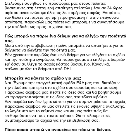
Στέλνουμε συνήθως τις προσφορές μας στους πελάτες
βασισμένες στη λεπτομερή απαίτηση πελατών μέσα σε 24 ώρες
αφότου ανακοινώσαμε όλες τις λεπτομέρειες σαφώς. Εντούτοις,
εάν θέλετε να πάρετε την τιμή προηγούμενη ή στην επείγουσα
απαίτηση, παρακαλώ μας πέστε και μπορούμε να συναντήσουμε
την υπόδειξη ως προς το χρόνο σας.
Πώς μπορώ να πάρω ένα δείγμα για να ελέγξω την ποιότητά
σας;
Μετά από την επιβεβαίωση τιμών, μπορείτε να απαιτήσετε για τα
δείγματα να ελέγξετε την ποιότητά μας.
Εάν χρειαστείτε ακριβώς ένα κενό δείγμα για να ελέγξετε το σχέδιο
και την ποιότητα εγγράφου, θα παράσχουμε ότι επιλέγετε δωρεάν
εφ' όσον συλλέγει το σαφές κόστος βασισμένο. Κανονικά,
στέλνουμε όλα τα δείγματα από DHL.
Μπορείτε να κάνετε το σχέδιο για μας;
Ναι. Έχουμε την επαγγελματική ομάδα Ε&Α μας που διατάζουν
την πλούσια εμπειρία στο σχέδιο συσκευασίας και κατασκευή.
Παρακαλώ ακριβώς μας πέστε τις ιδέες σας και θα βοηθήσουμε
να πραγματοποιήσουμε τις ιδέες σας στα τέλεια κιβώτια.
Δεν πειράζει εάν δεν έχετε κάποιο για να συμπληρώσετε τα αρχεία,
παρακαλώ ακριβώς να μας στείλετε τις εικόνες υψηλής ανάλυσης,
το λογότυπο και το κείμενό σας και να μας πείτε πώς θα
επιθυμούσατε να τους τακτοποιήσετε. Θα στείλουμε εσείς
συμπληρώσαμε τα αρχεία για την επιβεβαίωσή σας.
Πόσο καιρό μπορώ να αναμείνω να πάρω το δείγμα;