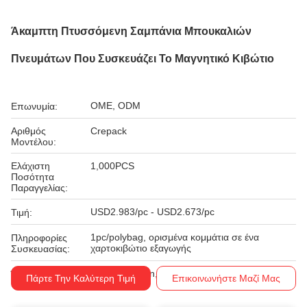
Άκαμπτη Πτυσσόμενη Σαμπάνια Μπουκαλιών
Πνευμάτων Που Συσκευάζει Το Μαγνητικό Κιβώτιο
OME, ODM
Επωνυμία:
Αριθμός
Crepack
Μοντέλου:
Ελάχιστη
1,000PCS
Ποσότητα
Παραγγελίας:
USD2.983/pc - USD2.673/pc
Τιμή:
1pc/polybag, ορισμένα κομμάτια σε ένα
Πληροφορίες
χαρτοκιβώτιο εξαγωγής
Συσκευασίας:
Western Union, T/T
Όροι Πληρωμής:
Πάρτε Την Καλύτερη Τιμή
Επικοινωνήστε Μαζί Μας