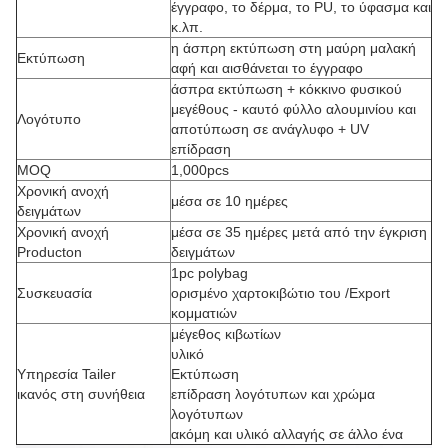
έγγραφο, το δέρμα, το PU, το ύφασμα και
κ.λπ.
η άσπρη εκτύπωση στη μαύρη μαλακή
Εκτύπωση
αφή και αισθάνεται το έγγραφο
άσπρα εκτύπωση + κόκκινο φυσικού
μεγέθους - καυτό φύλλο αλουμινίου και
Λογότυπο
αποτύπωση σε ανάγλυφο + UV
επίδραση
MOQ
1,000pcs
Χρονική ανοχή
μέσα σε 10 ημέρες
δειγμάτων
Χρονική ανοχή
μέσα σε 35 ημέρες μετά από την έγκριση
Producton
δειγμάτων
1pc polybag
Συσκευασία
ορισμένο χαρτοκιβώτιο του /Export
κομματιών
μέγεθος κιβωτίων
υλικό
Υπηρεσία Tailer
Εκτύπωση
ικανός στη συνήθεια
επίδραση λογότυπων και χρώμα
λογότυπων
ακόμη και υλικό αλλαγής σε άλλο ένα