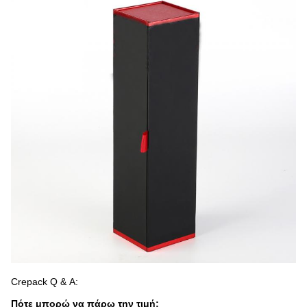
Crepack Q & Α:
Πότε μπορώ να πάρω την τιμή;