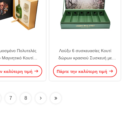
οσμένο Πολυτελές
Λούξυ 6 συσκευασίες Κουτί
 Μαγνητικό Κουτί
δώρων κρασιού Συσκευή με
σίας Κρασιού Μονής
προσαρμοσμένο λογότυπο
ν καλύτερη τιμή
Πάρτε την καλύτερη τιμή
 Με Σετ Αξεσουάρ
Κεπάκι Συσκευή χαρτόνι
7
8