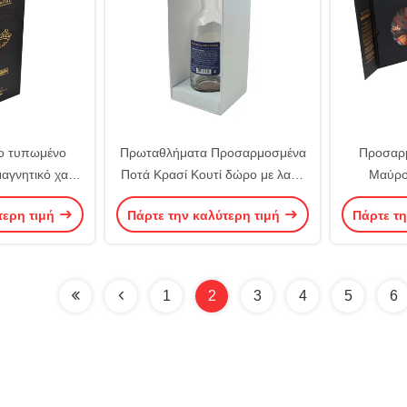
ο τυπωμένο
Πρωταθλήματα Προσαρμοσμένα
Προσαρμ
αγνητικό χαρτί
Ποτά Κρασί Κουτί δώρο με λαβή
Μαύρο
ς κρασιού με
για ένα μπουκάλι χαρτόνι
Συσκευα
τερη τιμή
Πάρτε την καλύτερη τιμή
Πάρτε τη
πένδυση
Φιάλης
ριού
1
2
3
4
5
6