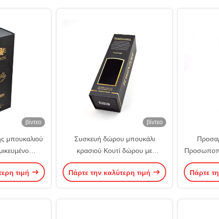
βίντεο
βίντεο
ης μπουκαλιού
Συσκευή δώρου μπουκάλι
Προσα
μικευμένο
κρασιού Κουτί δώρου με
Προσωποπο
λογότυπο
προσαρμόσιμο σχέδιο
Συσκ
τερη τιμή
Πάρτε την καλύτερη τιμή
Πάρτε τη