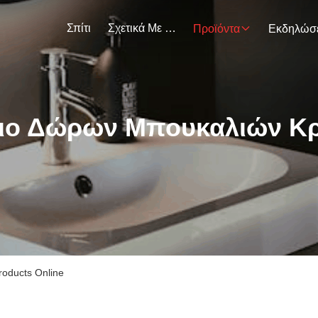
Σπίτι
Σχετικά Με Εμάς
Προϊόντα
ιο Δώρων Μπουκαλιών Κ
oducts Online