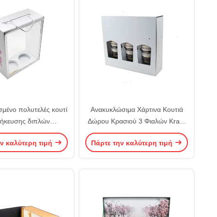
μένο πολυτελές κουτί
Ανακυκλώσιμα Χάρτινα Κουτιά
ήκευσης διπλών
Δώρου Κρασιού 3 Φιαλών Kraft,
 για κρασί ουίσκι και
Προσαρμόσιμα, από Κυματοειδές
ν καλύτερη τιμή
Πάρτε την καλύτερη τιμή
ια σαμπάνια
Χαρτόνι