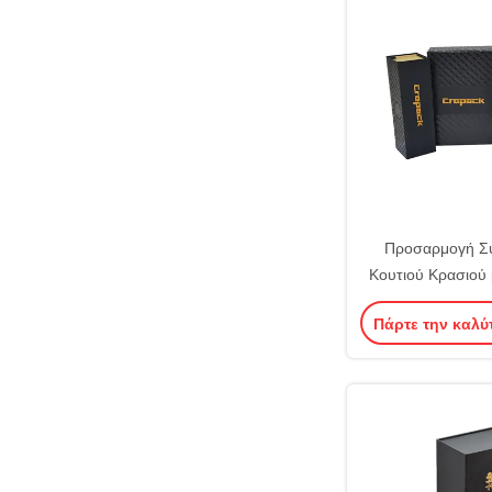
Προσαρμογή Σ
Κουτιού Κρασιού
Βάση και Καπ
Πάρτε την καλύ
Μπουκάλια με Επί
Ματ Λαμιν