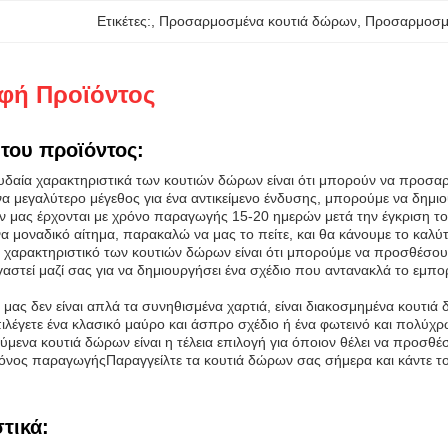
Ετικέτες:
, 
Προσαρμοσμένα κουτιά δώρων
, 
Προσαρμοσμέ
φή Προϊόντος
του προϊόντος:
δαία χαρακτηριστικά των κουτιών δώρων είναι ότι μπορούν να προσαρμο
α μεγαλύτερο μέγεθος για ένα αντικείμενο ένδυσης, μπορούμε να δημι
ν μας έρχονται με χρόνο παραγωγής 15-20 ημερών μετά την έγκριση τ
να μοναδικό αίτημα, παρακαλώ να μας το πείτε, και θα κάνουμε το καλύ
 χαρακτηριστικό των κουτιών δώρων είναι ότι μπορούμε να προσθέσο
γαστεί μαζί σας για να δημιουργήσει ένα σχέδιο που αντανακλά το εμ
μας δεν είναι απλά τα συνηθισμένα χαρτιά, είναι διακοσμημένα κουτι
πιλέγετε ένα κλασικό μαύρο και άσπρο σχέδιο ή ένα φωτεινό και πολύ
ούμενα κουτιά δώρων είναι η τέλεια επιλογή για όποιον θέλει να προσθ
όνος παραγωγήςΠαραγγείλτε τα κουτιά δώρων σας σήμερα και κάντε τ
τικά: