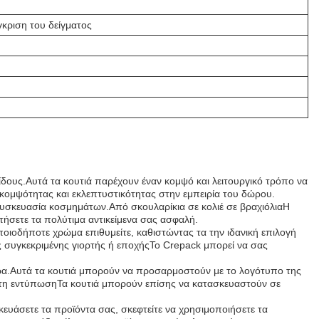
γκριση του δείγματος
είδους.Αυτά τα κουτιά παρέχουν έναν κομψό και λειτουργικό τρόπο να
κομψότητας και εκλεπτυστικότητας στην εμπειρία του δώρου.
 συσκευασία κοσμημάτων.Από σκουλαρίκια σε κολιέ σε βραχιόλιαΗ
ήσετε τα πολύτιμα αντικείμενα σας ασφαλή.
ιοδήποτε χρώμα επιθυμείτε, καθιστώντας τα την ιδανική επιλογή
ιας συγκεκριμένης γιορτής ή εποχήςΤο Crepack μπορεί να σας
 δώρα.Αυτά τα κουτιά μπορούν να προσαρμοστούν με το λογότυπο της
χαστη εντύπωσηΤα κουτιά μπορούν επίσης να κατασκευαστούν σε
κευάσετε τα προϊόντα σας, σκεφτείτε να χρησιμοποιήσετε τα