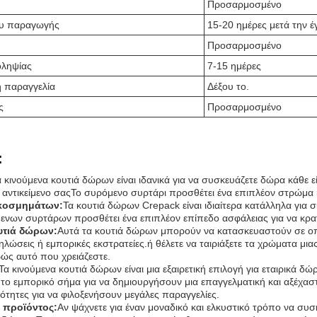
Προσαρμοσμένο
υ παραγωγής
15-20 ημέρες μετά την έ
Προσαρμοσμένο
οληψίας
7-15 ημέρες
 παραγγελία
Δέξου το.
ς
Προσαρμοσμένο
:
α κινούμενα κουτιά δώρων είναι ιδανικά για να συσκευάζετε δώρα κάθε 
 αντικείμενο σαςΤο συρόμενο συρτάρι προσθέτει ένα επιπλέον στρώμα 
κοσμημάτων:
Τα κουτιά δώρων Crepack είναι ιδιαίτερα κατάλληλα για
μενων συρτάρων προσθέτει ένα επιπλέον επίπεδο ασφάλειας για να κρατ
υτιά δώρων:
Αυτά τα κουτιά δώρων μπορούν να κατασκευαστούν σε οπο
δηλώσεις ή εμπορικές εκστρατείες.ή θέλετε να ταιριάξετε τα χρώματα μ
ώς αυτό που χρειάζεστε.
Τα κινούμενα κουτιά δώρων είναι μια εξαιρετική επιλογή για εταιρικά
αι το εμπορικό σήμα για να δημιουργήσουν μια επαγγελματική και αξέ
τητες για να φιλοξενήσουν μεγάλες παραγγελίες.
 προϊόντος:
Αν ψάχνετε για έναν μοναδικό και ελκυστικό τρόπο να συσ