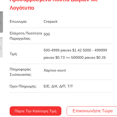
Λογότυπο
Επωνυμία:
Crepack
Ελάχιστη Ποσότητα
500
Παραγγελίας:
500-4999 pieces $1.42 5000 - 499999
Τιμή:
pieces $0.73 >= 500000 pieces $0.26
Πληροφορίες
Χάρτινο κουτί
Συσκευασίας:
Όροι Πληρωμής:
Ε/Ε, Δ/Α, Δ/Π, Τ/Τ
Επικοινωνήστε Τώρα
Πάρτε Την Καλύτερη Τιμή