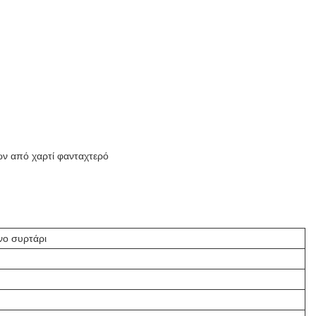
ων από χαρτί φανταχτερό
νο συρτάρι