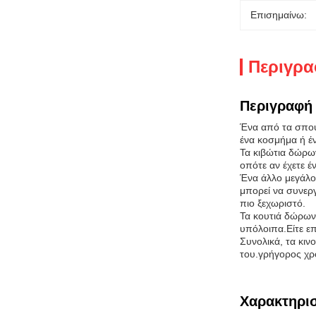
Επισημαίνω:
Περιγρα
Περιγραφή 
Ένα από τα σπου
ένα κοσμήμα ή έν
Τα κιβώτια δώρω
οπότε αν έχετε έ
Ένα άλλο μεγάλο
μπορεί να συνερ
πιο ξεχωριστό.
Τα κουτιά δώρων 
υπόλοιπα.Είτε ε
Συνολικά, τα κιν
του.γρήγορος χρ
Χαρακτηρισ