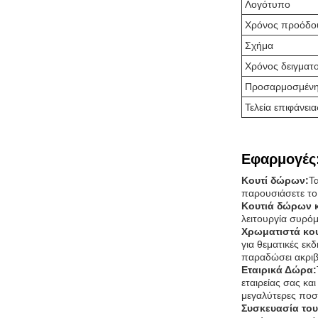
Λογότυπο
Χρόνος προόδο
Σχήμα
Χρόνος δειγματ
Προσαρμοσμένη
Τελεία επιφάνεια
Εφαρμογές
Κουτί δώρων:
Τ
παρουσιάσετε το
Κουτιά δώρων 
λειτουργία συρό
Χρωματιστά κο
για θεματικές εκ
παραδώσει ακριβ
Εταιρικά Δώρα:
εταιρείας σας κ
μεγαλύτερες ποσό
Συσκευασία του