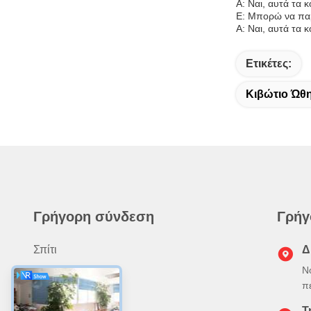
Α: Ναι, αυτά τα 
Ε: Μπορώ να παρ
Α: Ναι, αυτά τα κ
Ετικέτες:
Κιβώτιο Ώθ
Γρήγορη σύνδεση
Γρήγ
Σπίτι
Δ
Ν
Προϊόντα
π
Σχετικά Με Εμάς
Τ