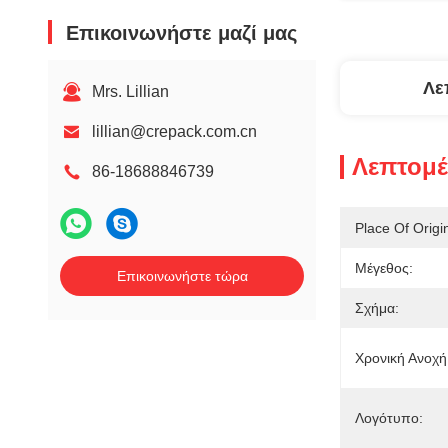
Επικοινωνήστε μαζί μας
Λε
Mrs. Lillian
lillian@crepack.com.cn
Λεπτομέ
86-18688846739
Place Of Origi
Μέγεθος:
Επικοινωνήστε τώρα
Σχήμα:
Χρονική Ανοχ
Λογότυπο: