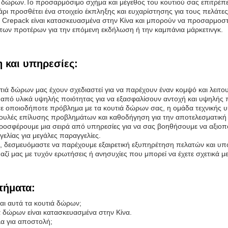
 δώρων.Το προσαρμόσιμο σχήμα και μέγεθος του κουτιού σας επιτρέπει ν
ι προσθέτει ένα στοιχείο έκπληξης και ευχαρίστησης για τους πελάτες
Crepack είναι κατασκευασμένα στην Κίνα και μπορούν να προσαρμοστούν
κ των προτέρων για την επόμενη εκδήλωση ή την καμπάνια μάρκετινγκ.
 και υπηρεσίες:
υτιά δώρων μας έχουν σχεδιαστεί για να παρέχουν έναν κομψό και λει
από υλικά υψηλής ποιότητας για να εξασφαλίσουν αντοχή και υψηλής π
τε οποιοδήποτε πρόβλημα με τα κουτιά δώρων σας, η ομάδα τεχνικής υ
υλές επίλυσης προβλημάτων και καθοδήγηση για την αποτελεσματική 
ροσφέρουμε μια σειρά από υπηρεσίες για να σας βοηθήσουμε να αξιοπ
ελίας για μεγάλες παραγγελίες.
ας, δεσμευόμαστε να παρέχουμε εξαιρετική εξυπηρέτηση πελατών και υπ
αζί μας με τυχόν ερωτήσεις ή ανησυχίες που μπορεί να έχετε σχετικά 
τήματα:
αι αυτά τα κουτιά δώρων;
ά δώρων είναι κατασκευασμένα στην Κίνα.
λα για αποστολή;