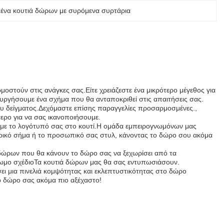
να κουτιά δώρων με συρόμενα συρτάρια
στούν στις ανάγκες σας.Είτε χρειάζεστε ένα μικρότερο μέγεθος για
ουργήσουμε ένα σχήμα που θα ανταποκριθεί στις απαιτήσεις σας.
ου δείγματος.Δεχόμαστε επίσης παραγγελίες προσαρμοσμένες.,
τερο για να σας ικανοποιήσουμε.
υμε το λογότυπό σας στο κουτί.Η ομάδα εμπειρογνωμόνων μας
πορικό σήμα ή το προσωπικό σας στυλ, κάνοντας το δώρο σου ακόμα
ά δώρων που θα κάνουν το δώρο σας να ξεχωρίσει από τα
χρωμο σχέδιοΤα κουτιά δώρων μας θα σας εντυπωσιάσουν.
έσει μια πινελιά κομψότητας και εκλεπτυστικότητας στο δώρο
ο δώρο σας ακόμα πιο αξέχαστο!