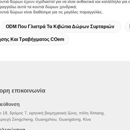
κουτιά δώρων έχουν σχεδιαστεί για να είναι ανθεκτικά και κατάλληλα για
αγγείλω αυτά τα κουτιά δώρων χονδρικά;
ουτιά δώρων είναι διαθέσιμα για τις μεγάλες παραγγελίες.
ODM Που Γλιστρά Τα Κιβώτια Δώρων Συρταριών
ησης Και Τραβήγματος COem
ορη επικοινωνία
ιεύθυνση
ο 18, δρόμος 7, ειρηνική βιομηχανική ζώνη, πόλη Xintang,
εριοχή Zengcheng, Guangzhou, Guangdong, Κίνα
ηλεφώνημα