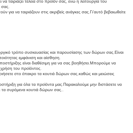
α ταιριάζει τέλεια στο προϊόν σας, ενώ η λειτουργία του
 σας.
 για να ταιριάζουν στις ακριβείς ανάγκες σας.Γι'αυτό βεβαιωθείτε
τουργικό τρόπο συσκευασίας και παρουσίασης των δώρων σας.Είναι
οιότητας εμφάνιση και αίσθηση.
ποστήριξης είναι διαθέσιμη για να σας βοηθήσει.Μπορούμε να
χρήση του προϊόντος.
οιήσετε στο έπακρο τα κουτιά δώρων σας.καθώς και μειώσεις
οστήριξη για όλα τα προϊόντα μας.Παρακαλούμε μην διστάσετε να
με τα συρόμενα κουτιά δώρων σας..