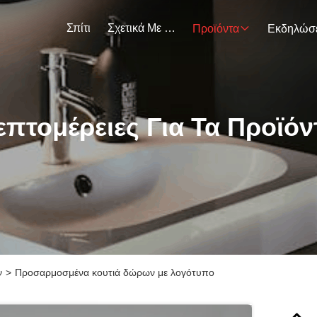
Σπίτι
Σχετικά Με Εμάς
Προϊόντα
επτομέρειες Για Τα Προϊόν
ν
>
Προσαρμοσμένα κουτιά δώρων με λογότυπο