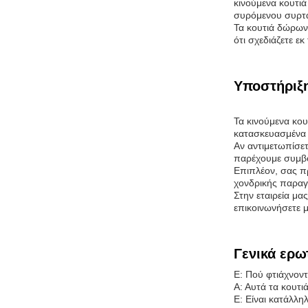
κινούμενα κουτιά
συρόμενου συρτάρ
Τα κουτιά δώρων 
ότι σχεδιάζετε ε
Υποστήριξη
Τα κινούμενα κο
κατασκευασμένα 
Αν αντιμετωπίσε
παρέχουμε συμβο
Επιπλέον, σας π
χονδρικής παραγγ
Στην εταιρεία μ
επικοινωνήσετε μ
Γενικά ερω
Ε: Πού φτιάχνοντ
Α: Αυτά τα κουτι
Ε: Είναι κατάλλη