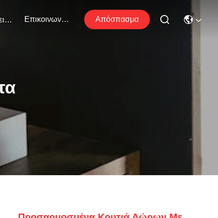
Επικοινωνήστε Μαζί Μας
Απόσπασμα
Εκδηλώσεις
τα
Προσαρμοσμένα Κουτιά Δώρων Με