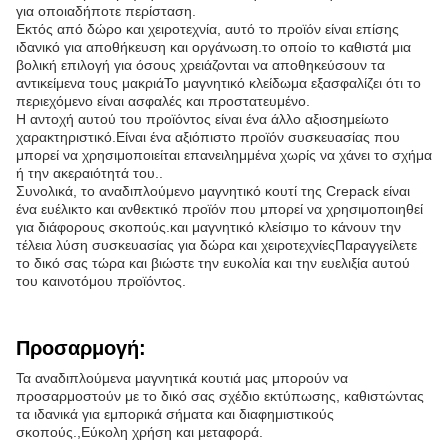
για οποιαδήποτε περίσταση.
Εκτός από δώρο και χειροτεχνία, αυτό το προϊόν είναι επίσης
ιδανικό για αποθήκευση και οργάνωση.το οποίο το καθιστά μια
βολική επιλογή για όσους χρειάζονται να αποθηκεύσουν τα
αντικείμενα τους μακριάΤο μαγνητικό κλείδωμα εξασφαλίζει ότι το
περιεχόμενο είναι ασφαλές και προστατευμένο.
Η αντοχή αυτού του προϊόντος είναι ένα άλλο αξιοσημείωτο
χαρακτηριστικό.Είναι ένα αξιόπιστο προϊόν συσκευασίας που
μπορεί να χρησιμοποιείται επανειλημμένα χωρίς να χάνει το σχήμα
ή την ακεραιότητά του..
Συνολικά, το αναδιπλούμενο μαγνητικό κουτί της Crepack είναι
ένα ευέλικτο και ανθεκτικό προϊόν που μπορεί να χρησιμοποιηθεί
για διάφορους σκοπούς.και μαγνητικό κλείσιμο το κάνουν την
τέλεια λύση συσκευασίας για δώρα και χειροτεχνίεςΠαραγγείλετε
το δικό σας τώρα και βιώστε την ευκολία και την ευελιξία αυτού
του καινοτόμου προϊόντος.
Προσαρμογή:
Τα αναδιπλούμενα μαγνητικά κουτιά μας μπορούν να
προσαρμοστούν με το δικό σας σχέδιο εκτύπωσης, καθιστώντας
τα ιδανικά για εμπορικά σήματα και διαφημιστικούς
σκοπούς.,Εύκολη χρήση και μεταφορά.