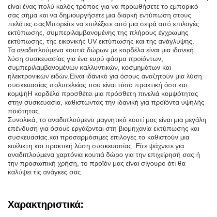
είναι ένας πολύ καλός τρόπος για να προωθήσετε το εμπορικό
σας σήμα και να δημιουργήσετε μια διαρκή εντύπωση στους
πελάτες σαςΜπορείτε να επιλέξετε από μια σειρά από επιλογές
εκτύπωσης, συμπεριλαμβανομένης της πλήρους έγχρωμης
εκτύπωσης, της εικονικής UV εκτύπωσης και της ανάγλυψης.
Τα αναδιπλούμενα κουτιά δώρων με κορδέλα είναι μια ιδανική
λύση συσκευασίας για ένα ευρύ φάσμα προϊόντων,
συμπεριλαμβανομένων καλλυντικών, κοσμημάτων και
ηλεκτρονικών ειδών.Είναι ιδανικό για όσους αναζητούν μια λύση
συσκευασίας πολυτελείας που είναι τόσο πρακτική όσο και
κομψήΗ κορδέλα προσθέτει μια πρόσθετη πινελιά κομψότητας
στην συσκευασία, καθιστώντας την ιδανική για προϊόντα υψηλής
ποιότητας.
Συνολικά, το αναδιπλούμενο μαγνητικό κουτί μας είναι μια μεγάλη
επένδυση για όσους εργάζονται στη βιομηχανία εκτύπωσης και
συσκευασίας.και προσαρμόσιμες επιλογές το καθιστούν μια
ευέλικτη και πρακτική λύση συσκευασίας. Είτε ψάχνετε για
αναδιπλούμενα χαρτόνια κουτιά δώρο για την επιχείρησή σας ή
την προσωπική χρήση, το προϊόν μας είναι σίγουρο ότι θα
καλύψει τις ανάγκες σας.
Χαρακτηριστικά: