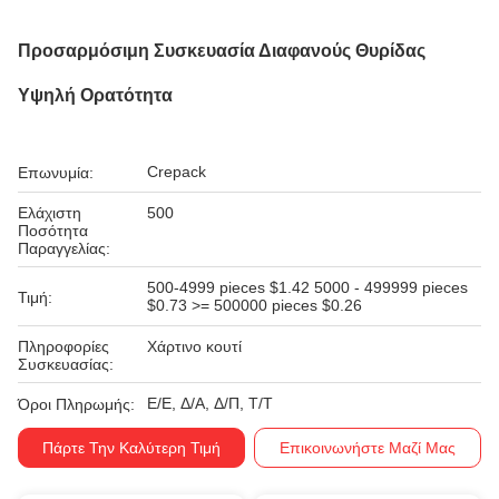
Προσαρμόσιμη Συσκευασία Διαφανούς Θυρίδας
Υψηλή Ορατότητα
Crepack
Επωνυμία:
Ελάχιστη
500
Ποσότητα
Παραγγελίας:
500-4999 pieces $1.42 5000 - 499999 pieces
Τιμή:
$0.73 >= 500000 pieces $0.26
Πληροφορίες
Χάρτινο κουτί
Συσκευασίας:
Ε/Ε, Δ/Α, Δ/Π, Τ/Τ
Όροι Πληρωμής:
Πάρτε Την Καλύτερη Τιμή
Επικοινωνήστε Μαζί Μας