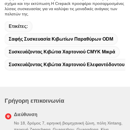
σχήμα και την εκτύπωση.Η Crepack προσφέρει προσαρμοσμένες
λύσεις συσκευασίας για να καλύψει τις μοναδικές ανάγκες των
πελατών της.
Ετικέτες:
Σαφής Συσκευασία Κιβωτίων Παραθύρων ODM
Συσκευάζοντας Κιβώτια Χαρτονιού CMYK Μικρά
Συσκευάζοντας Κιβώτια Χαρτονιού Ελεφαντόδοντου Μ
Γρήγορη επικοινωνία
Διεύθυνση
Νο 18, δρόμος 7, ειρηνική βιομηχανική ζώνη, πόλη Xintang,
περιοχή Zengcheng, Guangzhou, Guangdong, Κίνα