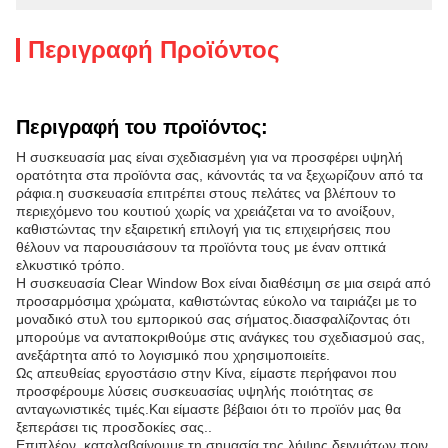
Περιγραφή Προϊόντος
Περιγραφή του προϊόντος:
Η συσκευασία μας είναι σχεδιασμένη για να προσφέρει υψηλή
ορατότητα στα προϊόντα σας, κάνοντάς τα να ξεχωρίζουν από τα
ράφια.η συσκευασία επιτρέπει στους πελάτες να βλέπουν το
περιεχόμενο του κουτιού χωρίς να χρειάζεται να το ανοίξουν,
καθιστώντας την εξαιρετική επιλογή για τις επιχειρήσεις που
θέλουν να παρουσιάσουν τα προϊόντα τους με έναν οπτικά
ελκυστικό τρόπο.
Η συσκευασία Clear Window Box είναι διαθέσιμη σε μια σειρά από
προσαρμόσιμα χρώματα, καθιστώντας εύκολο να ταιριάζει με το
μοναδικό στυλ του εμπορικού σας σήματος.διασφαλίζοντας ότι
μπορούμε να ανταποκριθούμε στις ανάγκες του σχεδιασμού σας,
ανεξάρτητα από το λογισμικό που χρησιμοποιείτε.
Ως απευθείας εργοστάσιο στην Κίνα, είμαστε περήφανοι που
προσφέρουμε λύσεις συσκευασίας υψηλής ποιότητας σε
ανταγωνιστικές τιμές.Και είμαστε βέβαιοι ότι το προϊόν μας θα
ξεπεράσει τις προσδοκίες σας..
Επιπλέον, καταλαβαίνουμε τη σημασία της λήψης δειγμάτων πριν