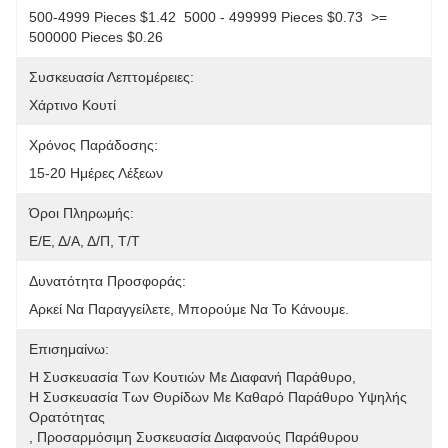
500-4999 Pieces $1.42  5000 - 499999 Pieces $0.73  >= 
500000 Pieces $0.26
Συσκευασία Λεπτομέρειες:
Χάρτινο Κουτί
Χρόνος Παράδοσης:
15-20 Ημέρες Λέξεων
Όροι Πληρωμής:
Ε/Ε, Δ/Α, Δ/Π, Τ/Τ
Δυνατότητα Προσφοράς:
Αρκεί Να Παραγγείλετε, Μπορούμε Να Το Κάνουμε.
Επισημαίνω:
Η Συσκευασία Των Κουτιών Με Διαφανή Παράθυρο
, 
Η Συσκευασία Των Θυρίδων Με Καθαρό Παράθυρο Υψηλής 
Ορατότητας
, 
Προσαρμόσιμη Συσκευασία Διαφανούς Παράθυρου