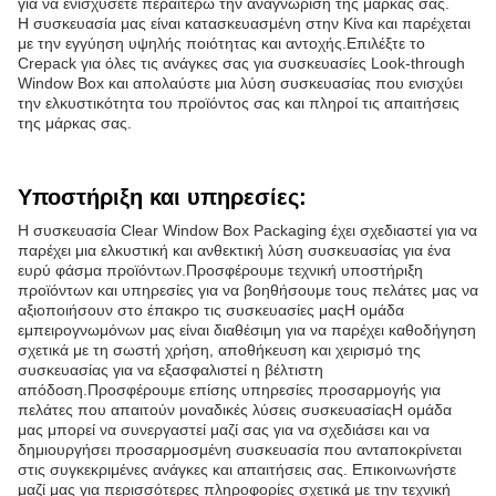
για να ενισχύσετε περαιτέρω την αναγνώριση της μάρκας σας.
Η συσκευασία μας είναι κατασκευασμένη στην Κίνα και παρέχεται
με την εγγύηση υψηλής ποιότητας και αντοχής.Επιλέξτε το
Crepack για όλες τις ανάγκες σας για συσκευασίες Look-through
Window Box και απολαύστε μια λύση συσκευασίας που ενισχύει
την ελκυστικότητα του προϊόντος σας και πληροί τις απαιτήσεις
της μάρκας σας.
Υποστήριξη και υπηρεσίες:
Η συσκευασία Clear Window Box Packaging έχει σχεδιαστεί για να
παρέχει μια ελκυστική και ανθεκτική λύση συσκευασίας για ένα
ευρύ φάσμα προϊόντων.Προσφέρουμε τεχνική υποστήριξη
προϊόντων και υπηρεσίες για να βοηθήσουμε τους πελάτες μας να
αξιοποιήσουν στο έπακρο τις συσκευασίες μαςΗ ομάδα
εμπειρογνωμόνων μας είναι διαθέσιμη για να παρέχει καθοδήγηση
σχετικά με τη σωστή χρήση, αποθήκευση και χειρισμό της
συσκευασίας για να εξασφαλιστεί η βέλτιστη
απόδοση.Προσφέρουμε επίσης υπηρεσίες προσαρμογής για
πελάτες που απαιτούν μοναδικές λύσεις συσκευασίαςΗ ομάδα
μας μπορεί να συνεργαστεί μαζί σας για να σχεδιάσει και να
δημιουργήσει προσαρμοσμένη συσκευασία που ανταποκρίνεται
στις συγκεκριμένες ανάγκες και απαιτήσεις σας. Επικοινωνήστε
μαζί μας για περισσότερες πληροφορίες σχετικά με την τεχνική