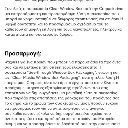
Συνολικά, η συσκευασία Clear Window Box από την Crepack είναι
μια ευπροσάρμοστη και προσαρμόσιμη λύση συσκευασίας που
μπορεί να χρησιμοποιηθεί σε διάφορες περιπτώσεις και σενάρια.Η
υψηλή ορατότητα και το προσαρμόσιμο σχεδιασμό του το
καθιστούν δημοφιλή επιλογή για τους λιανοπωλητές, ηλεκτρονικά
καταστήματα και συσκευασίες δώρων.
Προσαρμογή:
Ψάχνετε για ένα προϊόν που μπορεί να παρουσιάσει τα προϊόντα
σας και να βελτιώσει την οπτική τους ελκυστικότητα; Η
συσκευασία "See-through Window Box Packaging", γνωστή και
ως "Clear Plastic Window Box Packaging", είναι η τέλεια λύση.Η
εταιρία μας, Crepack, είναι ένα άμεσο εργοστάσιο στην Κίνα και
παρέχουμε υπηρεσίες εξατομίκευσης προϊόντων που σας
επιτρέπουν να δημιουργήσετε μια μοναδική λύση συσκευασίας
που ταιριάζει στις απαιτήσεις της μάρκας και του προϊόντος σας.
Το σχήμα και το χρώμα των συσκευασιών μας μπορούν εύκολα
να προσαρμοστούν για να ανταποκριθούν στις ανάγκες
σας.καθιστώντας εύκολο να δημιουργήσετε ένα σχέδιο που
αντικατοπτρίζει το εμπορικό σήμα και το προϊόν σαςΜπορείτε
ακόμη και να προσαρμόσετε το λογότυπό σας στην συσκευασία