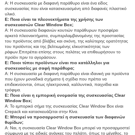
Α: Η συσκευασία με διαφανή παράθυρο είναι ένα είδος
συσκευασίας που είναι κατασκευασμένη από διαφανές πλαστικό
υλικό.
Ε: Ποια είναι τα πλεονεκτήματα της χρήσης των
συσκευασιών Clear Window Box;
Α: Η συσκευασία διαφανών κουτιών παράθυρων προσφέρει
αρκετά πλεονεκτήματα, συμπεριλαμβανομένης της προστασίας
του προϊόντος από βλάβες και σκόνη, της καλύτερης ορατότητας
του προϊόντος και της βελτιωμένης ελκυστικότητας των
ράφων.Επιτρέπει επίσης στους πελάτες να επιθεωρήσουν το
προϊόν πριν το αγοράσουν.
Ε: Ποιοι τύποι προϊόντων είναι πιο κατάλληλοι για
συσκευασίες με σαφή παράθυρα;
Α: Η συσκευασία με διαφανή παράθυρο είναι ιδανική για προϊόντα
που έχουν μοναδικά σχήματα ή σχέδια που πρέπει να
επιδεικνύονται, όπως ηλεκτρονικά, καλλυντικά, παιχνίδια και
τρόφιμα.
Ε: Ποια είναι η εμπορική ονομασία της συσκευασίας Clear
Window Box;
Α: Το εμπορικό σήμα της συσκευασίας Clear Window Box είναι
Crepack και κατασκευάζεται στην Κίνα.
Ε: Μπορεί να προσαρμοστεί η συσκευασία των διαφανών
θυρίδων;
Α: Ναι, η συσκευασία Clear Window Box μπορεί να προσαρμοστεί
σύμφωνα με τις ειδικές ανάγκες του πελάτη, όπως το μέγεθος, το