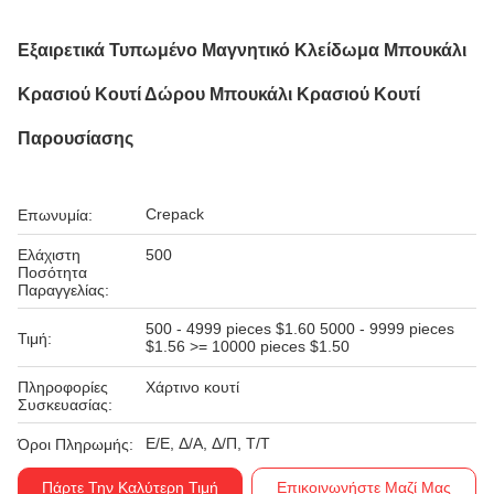
Εξαιρετικά Τυπωμένο Μαγνητικό Κλείδωμα Μπουκάλι
Κρασιού Κουτί Δώρου Μπουκάλι Κρασιού Κουτί
Παρουσίασης
Crepack
Επωνυμία:
Ελάχιστη
500
Ποσότητα
Παραγγελίας:
500 - 4999 pieces $1.60 5000 - 9999 pieces
Τιμή:
$1.56 >= 10000 pieces $1.50
Πληροφορίες
Χάρτινο κουτί
Συσκευασίας:
Ε/Ε, Δ/Α, Δ/Π, Τ/Τ
Όροι Πληρωμής:
Πάρτε Την Καλύτερη Τιμή
Επικοινωνήστε Μαζί Μας