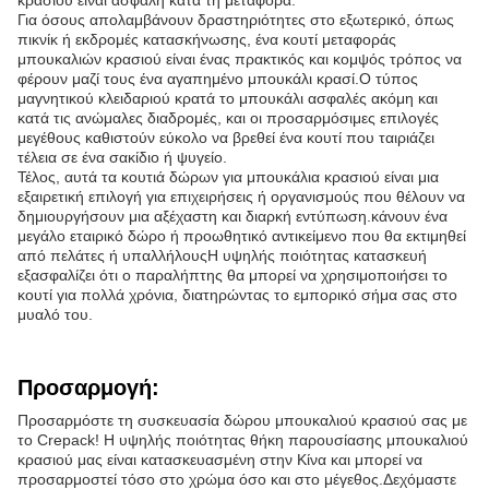
κρασιού είναι ασφαλή κατά τη μεταφορά.
Για όσους απολαμβάνουν δραστηριότητες στο εξωτερικό, όπως
πικνίκ ή εκδρομές κατασκήνωσης, ένα κουτί μεταφοράς
μπουκαλιών κρασιού είναι ένας πρακτικός και κομψός τρόπος να
φέρουν μαζί τους ένα αγαπημένο μπουκάλι κρασί.Ο τύπος
μαγνητικού κλειδαριού κρατά το μπουκάλι ασφαλές ακόμη και
κατά τις ανώμαλες διαδρομές, και οι προσαρμόσιμες επιλογές
μεγέθους καθιστούν εύκολο να βρεθεί ένα κουτί που ταιριάζει
τέλεια σε ένα σακίδιο ή ψυγείο.
Τέλος, αυτά τα κουτιά δώρων για μπουκάλια κρασιού είναι μια
εξαιρετική επιλογή για επιχειρήσεις ή οργανισμούς που θέλουν να
δημιουργήσουν μια αξέχαστη και διαρκή εντύπωση.κάνουν ένα
μεγάλο εταιρικό δώρο ή προωθητικό αντικείμενο που θα εκτιμηθεί
από πελάτες ή υπαλλήλουςΗ υψηλής ποιότητας κατασκευή
εξασφαλίζει ότι ο παραλήπτης θα μπορεί να χρησιμοποιήσει το
κουτί για πολλά χρόνια, διατηρώντας το εμπορικό σήμα σας στο
μυαλό του.
Προσαρμογή:
Προσαρμόστε τη συσκευασία δώρου μπουκαλιού κρασιού σας με
το Crepack! Η υψηλής ποιότητας θήκη παρουσίασης μπουκαλιού
κρασιού μας είναι κατασκευασμένη στην Κίνα και μπορεί να
προσαρμοστεί τόσο στο χρώμα όσο και στο μέγεθος.Δεχόμαστε