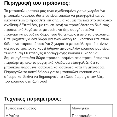
Περιγραφή του προϊόντος:
Το μπουκάλι κρασιού μας είναι σχεδιασμένο για να χωράει ένα
μπουκάλι κρασιού, ώστε να είναι εύκολο να μεταφερθεί και να
εμφανιστεί.ενώ προσθέτει επίσης μια κομψή πινελιά στο συνολικό
σχεδιασμόΕπιπλέον, με την επιλογή να προσθέσετε το δικό σας
προσωπικό λογότυπο, μπορείτε να δημιουργήσετε ένα
πραγματικά μοναδικό δώρο που θα ξεχωρίσει από τα υπόλοιπα.
Είτε ψάχνετε για ένα δώρο για έναν λάτρη του κρασιού είτε απλά
θέλετε να παρουσιάσετε ένα ξεχωριστό μπουκάλι κρασί με έναν
αξέχαστο τρόπο, το κουτί δώρων μπουκαλιών κρασιού μας είναι η
τέλεια λύση.Οι επιλογές προσαρμογής κάνουν εύκολο να
δημιουργήσετε ένα δώρο προσαρμοσμένο στις προτιμήσεις του
παραλήπτη, ενώ το μαγνητικό κλείδωμα εξασφαλίζει ότι το
μπουκάλι παραμένει ασφαλές και ασφαλές κατά τη μεταφορά.
Παραγγείλε το κουτί δώρου για τα μπουκάλια κρασιού σου
σήμερα και ξεκίνα να δημιουργείς το τέλειο δώρο για τον λάτρη
του κρασιού στη ζωή σου!
Τεχνικές παραμέτρους:
Τύπος κλεισίματος
Μαγνητικά
Μέγεθος
Προσαρμόσιμη