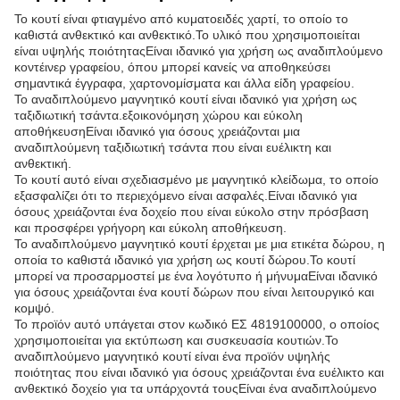
Το κουτί είναι φτιαγμένο από κυματοειδές χαρτί, το οποίο το
καθιστά ανθεκτικό και ανθεκτικό.Το υλικό που χρησιμοποιείται
είναι υψηλής ποιότηταςΕίναι ιδανικό για χρήση ως αναδιπλούμενο
κοντέινερ γραφείου, όπου μπορεί κανείς να αποθηκεύσει
σημαντικά έγγραφα, χαρτονομίσματα και άλλα είδη γραφείου.
Το αναδιπλούμενο μαγνητικό κουτί είναι ιδανικό για χρήση ως
ταξιδιωτική τσάντα.εξοικονόμηση χώρου και εύκολη
αποθήκευσηΕίναι ιδανικό για όσους χρειάζονται μια
αναδιπλούμενη ταξιδιωτική τσάντα που είναι ευέλικτη και
ανθεκτική.
Το κουτί αυτό είναι σχεδιασμένο με μαγνητικό κλείδωμα, το οποίο
εξασφαλίζει ότι το περιεχόμενο είναι ασφαλές.Είναι ιδανικό για
όσους χρειάζονται ένα δοχείο που είναι εύκολο στην πρόσβαση
και προσφέρει γρήγορη και εύκολη αποθήκευση.
Το αναδιπλούμενο μαγνητικό κουτί έρχεται με μια ετικέτα δώρου, η
οποία το καθιστά ιδανικό για χρήση ως κουτί δώρου.Το κουτί
μπορεί να προσαρμοστεί με ένα λογότυπο ή μήνυμαΕίναι ιδανικό
για όσους χρειάζονται ένα κουτί δώρων που είναι λειτουργικό και
κομψό.
Το προϊόν αυτό υπάγεται στον κωδικό ΕΣ 4819100000, ο οποίος
χρησιμοποιείται για εκτύπωση και συσκευασία κουτιών.Το
αναδιπλούμενο μαγνητικό κουτί είναι ένα προϊόν υψηλής
ποιότητας που είναι ιδανικό για όσους χρειάζονται ένα ευέλικτο και
ανθεκτικό δοχείο για τα υπάρχοντά τουςΕίναι ένα αναδιπλούμενο