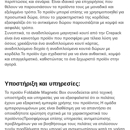
περιπτώσεις και σενάρια. Είναι ιδανικό για επιχειρήσεις που
θέλουν να παρουσιάσουν τα προϊόντα τους με μοναδικό και
εξελιγμένο τρόπο.Το προϊόν μπορεί επίσης να χρησιμοποιηθεί για
προσωπικά δώρα, όπου το χαρακτηριστικό της κορδέλας
εξασφαλίζει ότι το αντικείμενο δώρου παρουσιάζεται με κομψό και
ασφαλές τρόπο.
Συνοπτικά, το αναδιπλούμενο μαγνητικό κουτί από την Crepack
είναι ένα καινοτόμο προϊόν που προσφέρει μια τέλεια λύση για
όσους χρειάζονται ένα αναδιπλούμενο κουτί κάρτας,
αναδιπλούμενο δοχείο ή αναδιπλούμενα κουτιά δώρων με
κορδέλα.Το προϊόν έχει σχεδιαστεί για να είναι ανθεκτικό, κομψό
και επαγγελματικό, καθιστώντας το ένα ξεχωριστό προϊόν στην
αγορά.
Υποστήριξη και υπηρεσίες:
Το προϊόν Foldable Magnetic Box συνοδεύεται από τεχνική
υποστήριξη και υπηρεσίες για να εξασφαλιστεί ότι οι πελάτες
έχουν μια εξαιρετική εμπειρία χρήσης του προϊόντος.Η ομάδα
εμπειρογνωμόνων μας είναι διαθέσιμη για να απαντήσει σε
οποιαδήποτε ερώτηση σχετικά με τα χαρακτηριστικά του
προϊόντοςΠροσφέρουμε επίσης υπηρεσίες αντιμετώπισης
προβλημάτων για να βοηθήσουμε τους πελάτες να επιλύσουν
τυχόν προβλήματα που μπορεί να αντιμετωπίσουν κατά τη χρήση