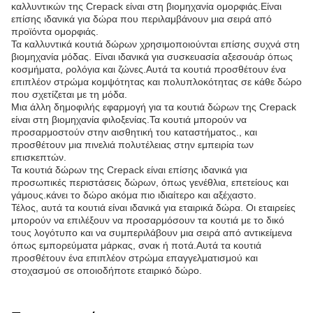
καλλυντικών της Crepack είναι στη βιομηχανία ομορφιάς.Είναι
επίσης ιδανικά για δώρα που περιλαμβάνουν μια σειρά από
προϊόντα ομορφιάς.
Τα καλλυντικά κουτιά δώρων χρησιμοποιούνται επίσης συχνά στη
βιομηχανία μόδας. Είναι ιδανικά για συσκευασία αξεσουάρ όπως
κοσμήματα, ρολόγια και ζώνες.Αυτά τα κουτιά προσθέτουν ένα
επιπλέον στρώμα κομψότητας και πολυπλοκότητας σε κάθε δώρο
που σχετίζεται με τη μόδα.
Μια άλλη δημοφιλής εφαρμογή για τα κουτιά δώρων της Crepack
είναι στη βιομηχανία φιλοξενίας.Τα κουτιά μπορούν να
προσαρμοστούν στην αισθητική του καταστήματος., και
προσθέτουν μια πινελιά πολυτέλειας στην εμπειρία των
επισκεπτών.
Τα κουτιά δώρων της Crepack είναι επίσης ιδανικά για
προσωπικές περιστάσεις δώρων, όπως γενέθλια, επετείους και
γάμους.κάνει το δώρο ακόμα πιο ιδιαίτερο και αξέχαστο.
Τέλος, αυτά τα κουτιά είναι ιδανικά για εταιρικά δώρα. Οι εταιρείες
μπορούν να επιλέξουν να προσαρμόσουν τα κουτιά με το δικό
τους λογότυπο και να συμπεριλάβουν μια σειρά από αντικείμενα
όπως εμπορεύματα μάρκας, σνακ ή ποτά.Αυτά τα κουτιά
προσθέτουν ένα επιπλέον στρώμα επαγγελματισμού και
στοχασμού σε οποιοδήποτε εταιρικό δώρο.