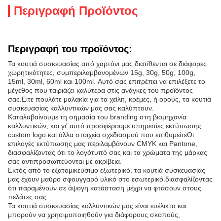
Περιγραφή Προϊόντος
Περιγραφή του προϊόντος:
Τα κουτιά συσκευασίας από χαρτόνι μας διατίθενται σε διάφορες
χωρητικότητες, συμπεριλαμβανομένων 15g, 30g, 50g, 100g,
15ml, 30ml, 60ml και 100ml. Αυτό σας επιτρέπει να επιλέξετε το
μέγεθος που ταιριάζει καλύτερα στις ανάγκες του προϊόντος
σας.Είτε πουλάτε μαλακία για τα χείλη, κρέμες, ή ορούς, τα κουτιά
συσκευασίας καλλυντικών μας σας καλύπτουν.
Καταλαβαίνουμε τη σημασία του branding στη βιομηχανία
καλλυντικών, και γι' αυτό προσφέρουμε υπηρεσίες εκτύπωσης
custom logo.και άλλα στοιχεία σχεδιασμού που επιθυμείτεΟι
επιλογές εκτύπωσης μας περιλαμβάνουν CMYK και Pantone,
διασφαλίζοντας ότι το λογότυπό σας και τα χρώματα της μάρκας
σας αντιπροσωπεύονται με ακρίβεια.
Εκτός από το εξατομικεύσιμο εξωτερικό, τα κουτιά συσκευασίας
μας έχουν μαύρο σφουγγαρό υλικό στο εσωτερικό.διασφαλίζοντας
ότι παραμένουν σε άψογη κατάσταση μέχρι να φτάσουν στους
πελάτες σας.
Τα κουτιά συσκευασίας καλλυντικών μας είναι ευέλικτα και
μπορούν να χρησιμοποιηθούν για διάφορους σκοπούς,