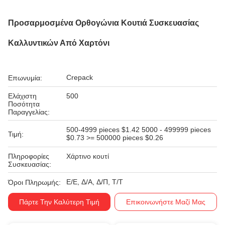
Προσαρμοσμένα Ορθογώνια Κουτιά Συσκευασίας
Καλλυντικών Από Χαρτόνι
Crepack
Επωνυμία:
Ελάχιστη
500
Ποσότητα
Παραγγελίας:
500-4999 pieces $1.42 5000 - 499999 pieces
Τιμή:
$0.73 >= 500000 pieces $0.26
Πληροφορίες
Χάρτινο κουτί
Συσκευασίας:
Ε/Ε, Δ/Α, Δ/Π, Τ/Τ
Όροι Πληρωμής:
Πάρτε Την Καλύτερη Τιμή
Επικοινωνήστε Μαζί Μας