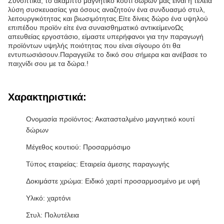
Συνοπτικά, το άκαμπτο μαγνητικό κουτί δώρων μας είναι η τέλεια
λύση συσκευασίας για όσους αναζητούν ένα συνδυασμό στυλ,
λειτουργικότητας και βιωσιμότητας.Είτε δίνεις δώρο ένα υψηλού
επιπέδου προϊόν είτε ένα συναισθηματικό αντικείμενοΩς
απευθείας εργοστάσιο, είμαστε υπερήφανοι για την παραγωγή
προϊόντων υψηλής ποιότητας που είναι σίγουρο ότι θα
εντυπωσιάσουν.Παραγγείλε το δικό σου σήμερα και ανέβασε το
παιχνίδι σου με τα δώρα.!
Χαρακτηριστικά:
Ονομασία προϊόντος: Ακατασταλμένο μαγνητικό κουτί
δώρων
Μέγεθος κουτιού: Προσαρμόσιμο
Τύπος εταιρείας: Εταιρεία άμεσης παραγωγής
Δοκιμάστε χρώμα: Ειδικό χαρτί προσαρμοσμένο με υφή
Υλικό: χαρτόνι
Στυλ: Πολυτέλεια