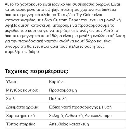
Αυτό το χαρτόκουτο είναι ιδανικό για συσκευασία δώρων. Είναι
κατασκευασμένο από υψηλής ποιότητας χαρτόνι και διαθέτει
άκαμπτο μαγνητικό κλείσιμο.Το σχέδιο Try Color είναι
κατασκευασμένο με ειδικό Custom Paper που έχει μια μοναδική
υφήΩς άμεση κατασκευή, μπορούμε να προσαρμόσουμε το
μέγεθος του κουτιού για να ταιριάζει στις ανάγκες σας.Αυτό το
άκαμπτο μαγνητικό κουτί δώρο είναι μια μεγάλη εναλλακτική λύση
για την παραδοσιακή χαρτόνι σωλήνα κουτί δώρο και είναι
σίγουρο ότι θα εντυπωσιάσει τους πελάτες σας ή τους
παραλήπτες δώρο.
Τεχνικές παραμέτρους:
Υλικό:
Καρτόνι
Μέγεθος κουτιού:
Προσαρμόσιμη
Στυλ:
Πολυτελή
Δοκιμάστε χρώμα:
Ειδικό χαρτί προσαρμογής με υφή
Χαρακτηριστικό:
Σκληρό, Ανθεκτικό, Ανακυκλώσιμο
Τύπος εταιρείας:
Απευθείας κατασκευή