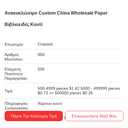
Ανακυκλώσιμο Custom China Wholesale Paper
Βιβλιοειδές Κουτί
Crepack
Επωνυμία:
Αριθμός
004
Μοντέλου:
Ελάχιστη
500
Ποσότητα
Παραγγελίας:
500-4999 pieces $1.42 5000 - 499999 pieces
Τιμή:
$0.73 >= 500000 pieces $0.26
Πληροφορίες
Χάρτινο κουτί
Συσκευασίας:
Πάρτε Την Καλύτερη Τιμή
Επικοινωνήστε Μαζί Μας
Ε/Ε, Δ/Α, Δ/Π, Τ/Τ
Όροι Πληρωμής: