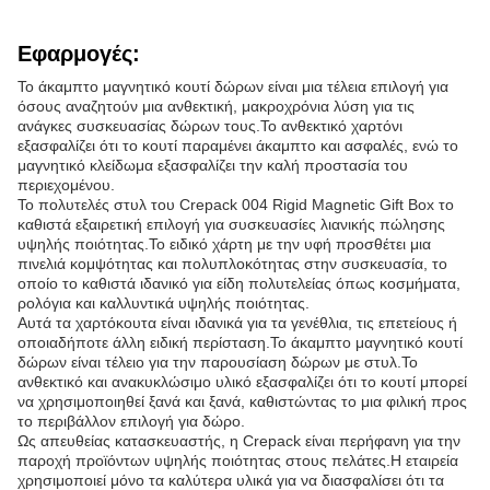
Εφαρμογές:
Το άκαμπτο μαγνητικό κουτί δώρων είναι μια τέλεια επιλογή για
όσους αναζητούν μια ανθεκτική, μακροχρόνια λύση για τις
ανάγκες συσκευασίας δώρων τους.Το ανθεκτικό χαρτόνι
εξασφαλίζει ότι το κουτί παραμένει άκαμπτο και ασφαλές, ενώ το
μαγνητικό κλείδωμα εξασφαλίζει την καλή προστασία του
περιεχομένου.
Το πολυτελές στυλ του Crepack 004 Rigid Magnetic Gift Box το
καθιστά εξαιρετική επιλογή για συσκευασίες λιανικής πώλησης
υψηλής ποιότητας.Το ειδικό χάρτη με την υφή προσθέτει μια
πινελιά κομψότητας και πολυπλοκότητας στην συσκευασία, το
οποίο το καθιστά ιδανικό για είδη πολυτελείας όπως κοσμήματα,
ρολόγια και καλλυντικά υψηλής ποιότητας.
Αυτά τα χαρτόκουτα είναι ιδανικά για τα γενέθλια, τις επετείους ή
οποιαδήποτε άλλη ειδική περίσταση.Το άκαμπτο μαγνητικό κουτί
δώρων είναι τέλειο για την παρουσίαση δώρων με στυλ.Το
ανθεκτικό και ανακυκλώσιμο υλικό εξασφαλίζει ότι το κουτί μπορεί
να χρησιμοποιηθεί ξανά και ξανά, καθιστώντας το μια φιλική προς
το περιβάλλον επιλογή για δώρο.
Ως απευθείας κατασκευαστής, η Crepack είναι περήφανη για την
παροχή προϊόντων υψηλής ποιότητας στους πελάτες.Η εταιρεία
χρησιμοποιεί μόνο τα καλύτερα υλικά για να διασφαλίσει ότι τα