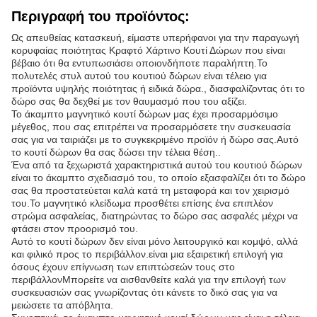
Περιγραφή του προϊόντος:
Ως απευθείας κατασκευή, είμαστε υπερήφανοι για την παραγωγή
κορυφαίας ποιότητας Κραφτό Χάρτινο Κουτί Δώρων που είναι
βέβαιο ότι θα εντυπωσιάσει οποιονδήποτε παραλήπτη.Το
πολυτελές στυλ αυτού του κουτιού δώρων είναι τέλειο για
προϊόντα υψηλής ποιότητας ή ειδικά δώρα., διασφαλίζοντας ότι το
δώρο σας θα δεχθεί με τον θαυμασμό που του αξίζει.
Το άκαμπτο μαγνητικό κουτί δώρων μας έχει προσαρμόσιμο
μέγεθος, που σας επιτρέπει να προσαρμόσετε την συσκευασία
σας για να ταιριάζει με το συγκεκριμένο προϊόν ή δώρο σας.Αυτό
το κουτί δώρων θα σας δώσει την τέλεια θέση..
Ένα από τα ξεχωριστά χαρακτηριστικά αυτού του κουτιού δώρων
είναι το άκαμπτο σχεδιασμό του, το οποίο εξασφαλίζει ότι το δώρο
σας θα προστατεύεται καλά κατά τη μεταφορά και τον χειρισμό
του.Το μαγνητικό κλείδωμα προσθέτει επίσης ένα επιπλέον
στρώμα ασφαλείας, διατηρώντας το δώρο σας ασφαλές μέχρι να
φτάσει στον προορισμό του.
Αυτό το κουτί δώρων δεν είναι μόνο λειτουργικό και κομψό, αλλά
και φιλικό προς το περιβάλλον.είναι μια εξαιρετική επιλογή για
όσους έχουν επίγνωση των επιπτώσεών τους στο
περιβάλλονΜπορείτε να αισθανθείτε καλά για την επιλογή των
συσκευασιών σας γνωρίζοντας ότι κάνετε το δικό σας για να
μειώσετε τα απόβλητα.