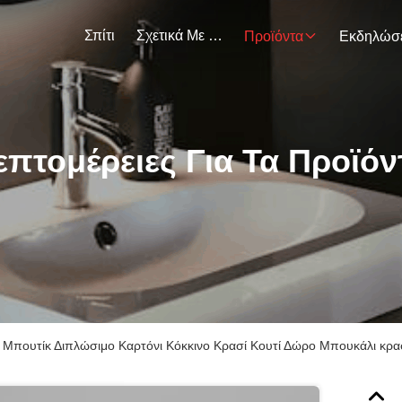
Σπίτι
Σχετικά Με Εμάς
Προϊόντα
επτομέρειες Για Τα Προϊόν
Μπουτίκ Διπλώσιμο Καρτόνι Κόκκινο Κρασί Κουτί Δώρο Μπουκάλι κρα