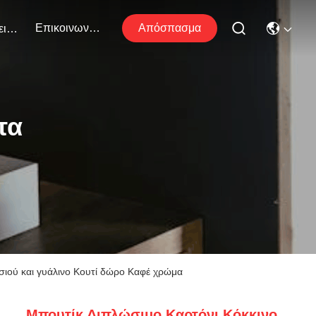
Επικοινωνήστε Μαζί Μας
Απόσπασμα
Εκδηλώσεις
τα
σιού και γυάλινο Κουτί δώρο Καφέ χρώμα
Μπουτίκ Διπλώσιμο Καρτόνι Κόκκινο