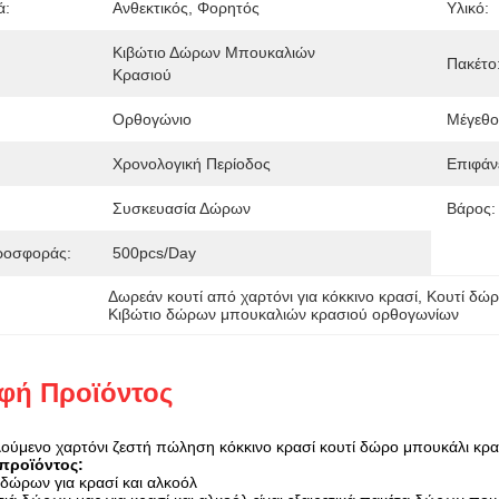
ά:
Ανθεκτικός, Φορητός
Υλικό:
Κιβώτιο Δώρων Μπουκαλιών 
Πακέτο
Κρασιού
Ορθογώνιο
Μέγεθο
Χρονολογική Περίοδος
Επιφάνε
Συσκευασία Δώρων
Βάρος:
ροσφοράς:
500pcs/day
Δωρεάν κουτί από χαρτόνι για κόκκινο κρασί
, 
Κουτί δώρ
Κιβώτιο δώρων μπουκαλιών κρασιού ορθογωνίων
φή Προϊόντος
ούμενο χαρτόνι ζεστή πώληση κόκκινο κρασί κουτί δώρο μπουκάλι κρασ
προϊόντος:
 δώρων για κρασί και αλκοόλ