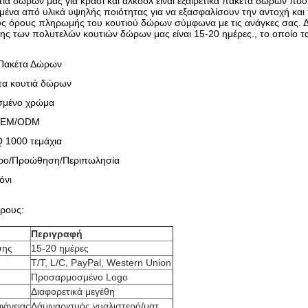
ιά δώρων μας για κρασί και αλκοόλ είναι εξαιρετικά πακέτα δώρων που
μένα από υλικά υψηλής ποιότητας για να εξασφαλίσουν την αντοχή και
υς όρους πληρωμής του κουτιού δώρων σύμφωνα με τις ανάγκες σας. Δε
 των πολυτελών κουτιών δώρων μας είναι 15-20 ημέρες., το οποίο τα κ
 Πακέτα Δώρων
τα κουτιά δώρων
μένο χρώμα
 OEM/ODM
 1000 τεμάχια
ρο/Προώθηση/Περιπωλησία
όνι
τρους:
Περιγραφή
σης
15-20 ημέρες
T/T, L/C, PayPal, Western Union
Προσαρμοσμένο Logo
Διαφορετικά μεγέθη
φάνειας
Λάμιναρισμός γυαλιστερό/ματ