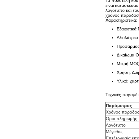
Τα πολυτελή κουτ
είναι κατασκευασ
λογότυπο και το
χρόνος παράδοσης
Χαρακτηριστικά:
Εξαιρετικά
Αξιολάτρευ
Προσαρμοσ
Δικαίωμα
Μικρή MOQ
Χρήση: Δώ
Υλικό: χαρτ
Τεχνικές παραμέ
Παράμετρος
Χρόνος παράδο
Όροι πληρωμής
Λογότυπο
Μέγεθος
Επεξεργασία επι