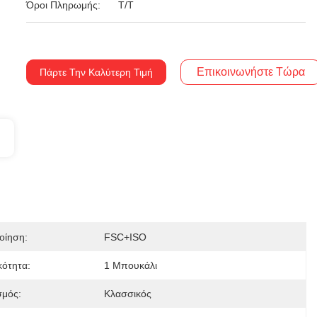
Όροι Πληρωμής:
Τ/Τ
Επικοινωνήστε Τώρα
Πάρτε Την Καλύτερη Τιμή
οίηση:
FSC+ISO
κότητα:
1 Μπουκάλι
σμός:
Κλασσικός