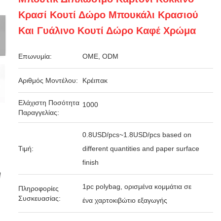
Κρασί Κουτί Δώρο Μπουκάλι Κρασιού
Και Γυάλινο Κουτί Δώρο Καφέ Χρώμα
Επωνυμία:
OME, ODM
Αριθμός Μοντέλου:
Κρέιπακ
Ελάχιστη Ποσότητα
1000
Παραγγελίας:
0.8USD/pcs~1.8USD/pcs based on
Τιμή:
different quantities and paper surface
finish
1pc polybag, ορισμένα κομμάτια σε
Πληροφορίες
Συσκευασίας:
ένα χαρτοκιβώτιο εξαγωγής