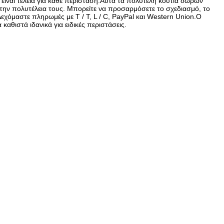
 είναι τέλεια για κάθε περίσταση.Αυτά τα πολυτελή κουτιά δώρων
 την πολυτέλεια τους. Μπορείτε να προσαρμόσετε το σχεδιασμό, το
χόμαστε πληρωμές με T / T, L / C, PayPal και Western Union.Ο
αθιστά ιδανικά για ειδικές περιστάσεις.