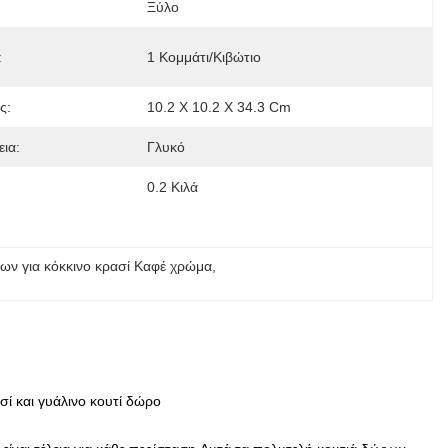
Ξύλο
:
1 Κομμάτι/κιβώτιο
ς:
10.2 X 10.2 X 34.3 Cm
ια:
Γλυκό
0.2 Κιλά
ων για κόκκινο κρασί Καφέ χρώμα
, 
ί και γυάλινο κουτί δώρο