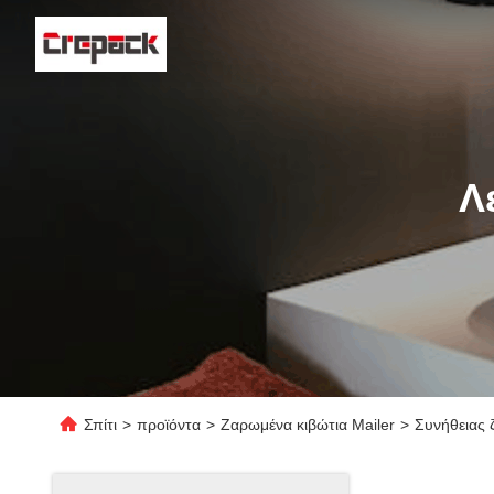
Λ
Σπίτι
>
προϊόντα
>
Ζαρωμένα κιβώτια Mailer
>
Συνήθειας 