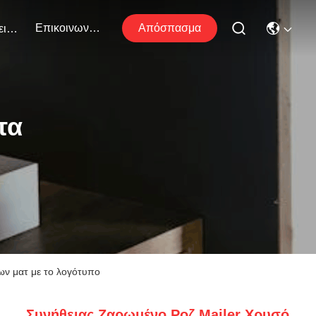
Επικοινωνήστε Μαζί Μας
Απόσπασμα
Εκδηλώσεις
τα
ων ματ με το λογότυπο
Συνήθειας Ζαρωμένο Ροζ Mailer Χρυσό