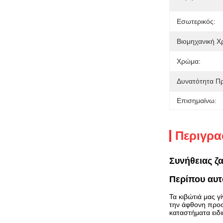
Εσωτερικός:
Βιομηχανική Χ
Χρώμα:
Δυνατότητα Π
Επισημαίνω:
Περιγρα
Συνήθειας ζ
Περίπου αυτό
Τα κιβώτιά μας γ
την άφθονη προστ
καταστήματα ειδι