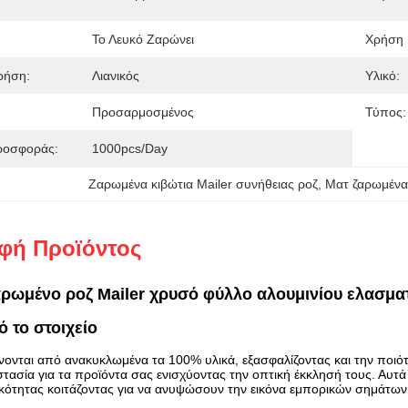
Το Λευκό Ζαρώνει
Χρήση 
ρήση:
Λιανικός
Υλικό:
Προσαρμοσμένος
Τύπος:
ροσφοράς:
1000pcs/day
Ζαρωμένα κιβώτια Mailer συνήθειας ροζ
, 
Ματ ζαρωμένα 
φή Προϊόντος
αρωμένο ροζ Mailer χρυσό φύλλο αλουμινίου ελασμα
 το στοιχείο
ίνονται από ανακυκλωμένα τα 100% υλικά, εξασφαλίζοντας και την ποιότ
ασία για τα προϊόντα σας ενισχύοντας την οπτική έκκλησή τους. Αυτά τα
κότητας κοιτάζοντας για να ανυψώσουν την εικόνα εμπορικών σημάτων τ