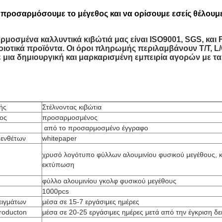
προσαρμόσουμε το μέγεθος και να ορίσουμε εσείς θέλουμε
μοσμένα καλλυντικά κιβώτιά μας είναι ISO9001, SGS, και F
οιοτικά προϊόντα. Οι όροι πληρωμής περιλαμβάνουν T/T, L/C
μια δημιουργική και μαρκαρισμένη εμπειρία αγορών με τα 
ής
Στέλνοντας κιβώτια
ος
προσαρμοσμένος
από το προσαρμοσμένο έγγραφο
 ενθέτων
whitepaper
χρυσό λογότυπο φύλλων αλουμινίου φυσικού μεγέθους, 
εκτύπωση
φύλλο αλουμινίου γκολφ φυσικού μεγέθους
1000pcs
ειγμάτων
μέσα σε 15-7 εργάσιμες ημέρες
roducton
μέσα σε 20-25 εργάσιμες ημέρες μετά από την έγκριση δ