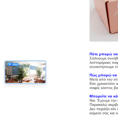
Πότε μπορώ να 
Στέλνουμε συνήθ
λεπτομέρειες σα
συναντήσουμε τη
Πώς μπορώ να π
Μετά από την επι
Εάν χρειαστείτε 
σαφές κόστος βα
Μπορείτε να κάν
Ναι. Έχουμε την
Παρακαλώ ακριβώς
Δεν πειράζει εάν
κείμενό σας και 