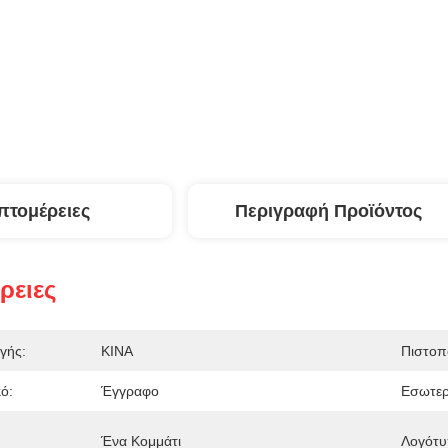
πτομέρειες
Περιγραφή Προϊόντος
ρειες
γής:
ΚΙΝΑ
Πιστοπ
ό:
Έγγραφο
Εσωτερ
Ένα Κομμάτι
Λογότυ