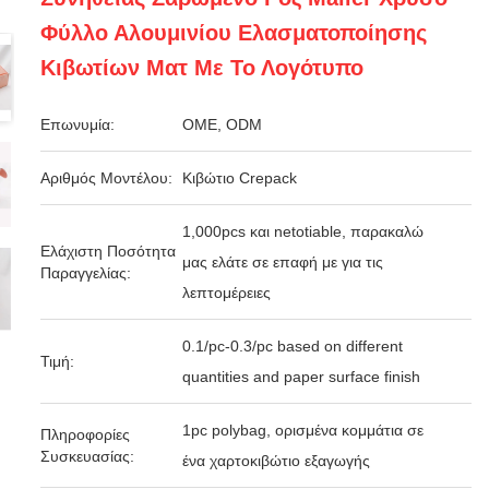
Φύλλο Αλουμινίου Ελασματοποίησης
Κιβωτίων Ματ Με Το Λογότυπο
Επωνυμία:
OME, ODM
Αριθμός Μοντέλου:
Κιβώτιο Crepack
1,000pcs και netotiable, παρακαλώ
Ελάχιστη Ποσότητα
μας ελάτε σε επαφή με για τις
Παραγγελίας:
λεπτομέρειες
0.1/pc-0.3/pc based on different
Τιμή:
quantities and paper surface finish
1pc polybag, ορισμένα κομμάτια σε
Πληροφορίες
Συσκευασίας:
ένα χαρτοκιβώτιο εξαγωγής