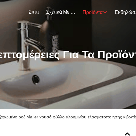
Σπίτι
Σχετικά Με Εμάς
Προϊόντα
επτομέρειες Για Τα Προϊόν
ζαρωμένο ροζ Mailer χρυσό φύλλο αλουμινίου ελασματοποίησης κιβωτί