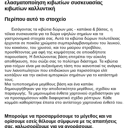
ελασματοποίηση κιβωτίων συσκευασίας
κιβωτίων καλλυντική
Περίπου αυτό το στοιχείο
Εισάγοντας τα κιβώτια δώρων μας - καπάκια & βάσεις, η
τέλεια συσκευασία για τα δώρα υψηλών σημείων και τα
γαστρονομικά στοιχεία σας. Αυτά τα κιβώτια δώρων πολυτέλειας
έρχονται σε ποικίλα χρώματα συμπεριλαμβανομένου του λευκού,
του κοκκίνου, του χρυσού, και του μαύρου στροβίλου,
προσθέτοντας μια αφή της κομψότητας σε οποιαδήποτε
παρουσίαση. Η διπλώνοντας βάση επιτρέπει την εύκολη
αποθήκευση, που σώζει σας το πολύτιμο διάστημα. Τα κιβώτια
γεια-τοίχων είναι μια αυξανόμενη τάση που ικανοποιεί τις ανάγκες
των λιανοπωλητών που επιδιώκουν μια περισσότερο ελίτ
κοιτάζουν και την εικόνα εμπορικών σημάτων για το κατάστημά
τους.
Μια τυποποιημένα μεγέθους βάση και ένα καπάκι
δημιουργήθηκαν για την αποδοτικότητα μεγέθους, σχεδίου και
παραγωγής. Τα μεμονωμένα ένθετα χαρτονιού σχεδιάστηκαν για
να προσαρμόσουν κάθε διαφορετικό σχέδιο ρόπτρων. Κάθε
κομμάτι καθορίστηκε έπειτα στο αντίστοιχο χαρτονένιο ένθετό του.
Μπορούμε να προσαρμόσουμε το μέγεθος και να
ορίσουμε εσείς θέλουμε σύμφωνα με τις απαιτήσεις
σας, καλωσορίζουμε για να αγοράσουμε
.