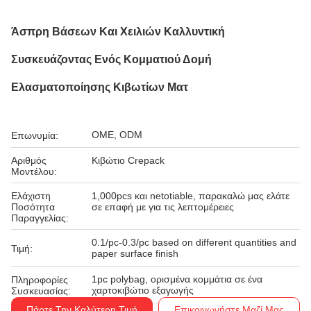
Άσπρη Βάσεων Και Χειλιών Καλλυντική
Συσκευάζοντας Ενός Κομματιού Δομή
Ελασματοποίησης Κιβωτίων Ματ
OME, ODM
Επωνυμία:
Αριθμός
Κιβώτιο Crepack
Μοντέλου:
Ελάχιστη
1,000pcs και netotiable, παρακαλώ μας ελάτε
Ποσότητα
σε επαφή με για τις λεπτομέρειες
Παραγγελίας:
0.1/pc-0.3/pc based on different quantities and
Τιμή:
paper surface finish
1pc polybag, ορισμένα κομμάτια σε ένα
Πληροφορίες
χαρτοκιβώτιο εξαγωγής
Συσκευασίας:
Πάρτε Την Καλύτερη Τιμή
Επικοινωνήστε Μαζί Μας