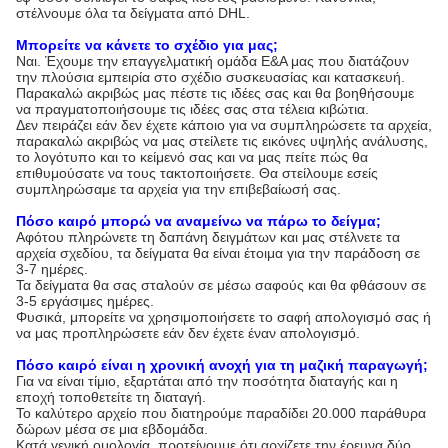
στέλνουμε όλα τα δείγματα από DHL.
Μπορείτε να κάνετε το σχέδιο για μας;
Ναι. Έχουμε την επαγγελματική ομάδα Ε&Α μας που διατάζουν
την πλούσια εμπειρία στο σχέδιο συσκευασίας και κατασκευή.
Παρακαλώ ακριβώς μας πέστε τις ιδέες σας και θα βοηθήσουμε
να πραγματοποιήσουμε τις ιδέες σας στα τέλεια κιβώτια.
Δεν πειράζει εάν δεν έχετε κάποιο για να συμπληρώσετε τα αρχεία,
παρακαλώ ακριβώς να μας στείλετε τις εικόνες υψηλής ανάλυσης,
το λογότυπο και το κείμενό σας και να μας πείτε πώς θα
επιθυμούσατε να τους τακτοποιήσετε. Θα στείλουμε εσείς
συμπληρώσαμε τα αρχεία για την επιβεβαίωσή σας.
Πόσο καιρό μπορώ να αναμείνω να πάρω το δείγμα;
Αφότου πληρώνετε τη δαπάνη δειγμάτων και μας στέλνετε τα
αρχεία σχεδίου, τα δείγματα θα είναι έτοιμα για την παράδοση σε
3-7 ημέρες.
Τα δείγματα θα σας σταλούν σε μέσω σαφούς και θα φθάσουν σε
3-5 εργάσιμες ημέρες.
Φυσικά, μπορείτε να χρησιμοποιήσετε το σαφή απολογισμό σας ή
να μας προπληρώσετε εάν δεν έχετε έναν απολογισμό.
Πόσο καιρό είναι η χρονική ανοχή για τη μαζική παραγωγή;
Για να είναι τίμιο, εξαρτάται από την ποσότητα διαταγής και η
εποχή τοποθετείτε τη διαταγή.
Το καλύτερο αρχείο που διατηρούμε παραδίδει 20.000 παράθυρα
δώρων μέσα σε μια εβδομάδα.
Κατά γενική ομολογία, προτείνουμε ότι αρχίζετε την έρευνα δύο