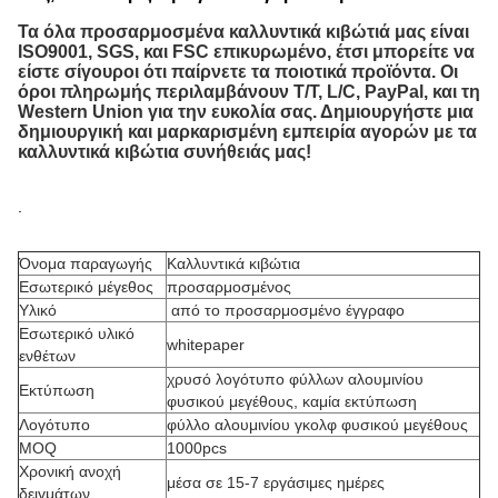
Τα όλα προσαρμοσμένα καλλυντικά κιβώτιά μας είναι
ISO9001, SGS, και FSC επικυρωμένο, έτσι μπορείτε να
είστε σίγουροι ότι παίρνετε τα ποιοτικά προϊόντα. Οι
όροι πληρωμής περιλαμβάνουν T/T, L/C, PayPal, και τη
Western Union για την ευκολία σας. Δημιουργήστε μια
δημιουργική και μαρκαρισμένη εμπειρία αγορών με τα
καλλυντικά κιβώτια συνήθειάς μας!
.
Όνομα παραγωγής
Καλλυντικά κιβώτια
Εσωτερικό μέγεθος
προσαρμοσμένος
Υλικό
από το προσαρμοσμένο έγγραφο
Εσωτερικό υλικό
whitepaper
ενθέτων
χρυσό λογότυπο φύλλων αλουμινίου
Εκτύπωση
φυσικού μεγέθους, καμία εκτύπωση
Λογότυπο
φύλλο αλουμινίου γκολφ φυσικού μεγέθους
MOQ
1000pcs
Χρονική ανοχή
μέσα σε 15-7 εργάσιμες ημέρες
δειγμάτων