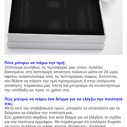
Πότε μπορώ να πάρω την τιμή;
Στέλνουμε συνήθως τις προσφορές μας στους πελάτες
βασισμένες στη λεπτομερή απαίτηση πελατών μέσα σε 24 ώρες
αφότου ανακοινώσαμε όλες τις λεπτομέρειες σαφώς. Εντούτοις,
εάν θέλετε να πάρετε την τιμή προηγούμενη ή στην επείγουσα
απαίτηση, παρακαλώ μας πέστε και μπορούμε να συναντήσουμε
την υπόδειξη ως προς το χρόνο σας.
Πώς μπορώ να πάρω ένα δείγμα για να ελέγξω την ποιότητά
σας;
Μετά από την επιβεβαίωση τιμών, μπορείτε να απαιτήσετε για τα
δείγματα να ελέγξετε την ποιότητά μας.
Εάν χρειαστείτε ακριβώς ένα κενό δείγμα για να ελέγξετε το σχέδιο
και την ποιότητα εγγράφου, θα παράσχουμε ότι επιλέγετε δωρεάν
εφ' όσον συλλέγει το σαφές κόστος βασισμένο. Κανονικά,