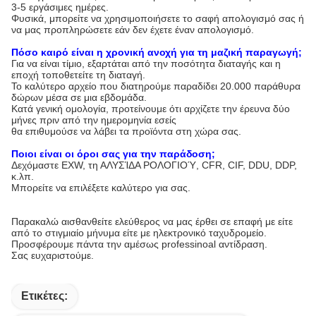
3-5 εργάσιμες ημέρες.
Φυσικά, μπορείτε να χρησιμοποιήσετε το σαφή απολογισμό σας ή
να μας προπληρώσετε εάν δεν έχετε έναν απολογισμό.
Πόσο καιρό είναι η χρονική ανοχή για τη μαζική παραγωγή;
Για να είναι τίμιο, εξαρτάται από την ποσότητα διαταγής και η
εποχή τοποθετείτε τη διαταγή.
Το καλύτερο αρχείο που διατηρούμε παραδίδει 20.000 παράθυρα
δώρων μέσα σε μια εβδομάδα.
Κατά γενική ομολογία, προτείνουμε ότι αρχίζετε την έρευνα δύο
μήνες πριν από την ημερομηνία εσείς
θα επιθυμούσε να λάβει τα προϊόντα στη χώρα σας.
Ποιοι είναι οι όροι σας για την παράδοση;
Δεχόμαστε EXW, τη ΑΛΥΣΊΔΑ ΡΟΛΟΓΙΟΎ, CFR, CIF, DDU, DDP,
κ.λπ.
Μπορείτε να επιλέξετε καλύτερο για σας.
Παρακαλώ αισθανθείτε ελεύθερος να μας έρθει σε επαφή με είτε
από το στιγμιαίο μήνυμα είτε με ηλεκτρονικό ταχυδρομείο.
Προσφέρουμε πάντα την αμέσως professinoal αντίδραση.
Σας ευχαριστούμε.
Ετικέτες: