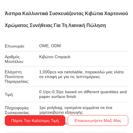
Άσπρα Καλλυντικά Συσκευάζοντας Κιβώτια Χαρτονιού
Χρώματος Συνήθειας Για Τη Λιανική Πώληση
OME, ODM
Επωνυμία:
Αριθμός
Κιβώτιο Crepack
Μοντέλου:
Ελάχιστη
1,000pcs και netotiable, παρακαλώ μας ελάτε
Ποσότητα
σε επαφή με για τις λεπτομέρειες
Παραγγελίας:
0.1/pc-0.3/pc based on different quantities and
Τιμή:
paper surface finish
1pc polybag, ορισμένα κομμάτια σε ένα
Πληροφορίες
χαρτοκιβώτιο εξαγωγής
Συσκευασίας:
Πάρτε Την Καλύτερη Τιμή
Επικοινωνήστε Μαζί Μας
Western Union, T/T
Όροι Πληρωμής: