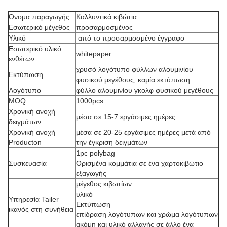
Όνομα παραγωγής
Καλλυντικά κιβώτια
Εσωτερικό μέγεθος
προσαρμοσμένος
Υλικό
από το προσαρμοσμένο έγγραφο
Εσωτερικό υλικό
whitepaper
ενθέτων
χρυσό λογότυπο φύλλων αλουμινίου
Εκτύπωση
φυσικού μεγέθους, καμία εκτύπωση
Λογότυπο
φύλλο αλουμινίου γκολφ φυσικού μεγέθους
MOQ
1000pcs
Χρονική ανοχή
μέσα σε 15-7 εργάσιμες ημέρες
δειγμάτων
Χρονική ανοχή
μέσα σε 20-25 εργάσιμες ημέρες μετά από
Producton
την έγκριση δειγμάτων
1pc polybag
Συσκευασία
Ορισμένα κομμάτια σε ένα χαρτοκιβώτιο
εξαγωγής
μέγεθος κιβωτίων
υλικό
Υπηρεσία Tailer
Εκτύπωση
ικανός στη συνήθεια
επίδραση λογότυπων και χρώμα λογότυπων
ακόμη και υλικό αλλαγής σε άλλο ένα