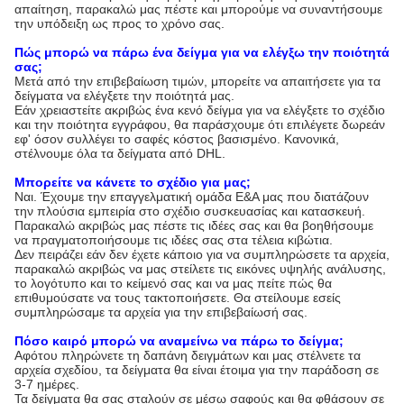
απαίτηση, παρακαλώ μας πέστε και μπορούμε να συναντήσουμε
την υπόδειξη ως προς το χρόνο σας.
Πώς μπορώ να πάρω ένα δείγμα για να ελέγξω την ποιότητά
σας;
Μετά από την επιβεβαίωση τιμών, μπορείτε να απαιτήσετε για τα
δείγματα να ελέγξετε την ποιότητά μας.
Εάν χρειαστείτε ακριβώς ένα κενό δείγμα για να ελέγξετε το σχέδιο
και την ποιότητα εγγράφου, θα παράσχουμε ότι επιλέγετε δωρεάν
εφ' όσον συλλέγει το σαφές κόστος βασισμένο. Κανονικά,
στέλνουμε όλα τα δείγματα από DHL.
Μπορείτε να κάνετε το σχέδιο για μας;
Ναι. Έχουμε την επαγγελματική ομάδα Ε&Α μας που διατάζουν
την πλούσια εμπειρία στο σχέδιο συσκευασίας και κατασκευή.
Παρακαλώ ακριβώς μας πέστε τις ιδέες σας και θα βοηθήσουμε
να πραγματοποιήσουμε τις ιδέες σας στα τέλεια κιβώτια.
Δεν πειράζει εάν δεν έχετε κάποιο για να συμπληρώσετε τα αρχεία,
παρακαλώ ακριβώς να μας στείλετε τις εικόνες υψηλής ανάλυσης,
το λογότυπο και το κείμενό σας και να μας πείτε πώς θα
επιθυμούσατε να τους τακτοποιήσετε. Θα στείλουμε εσείς
συμπληρώσαμε τα αρχεία για την επιβεβαίωσή σας.
Πόσο καιρό μπορώ να αναμείνω να πάρω το δείγμα;
Αφότου πληρώνετε τη δαπάνη δειγμάτων και μας στέλνετε τα
αρχεία σχεδίου, τα δείγματα θα είναι έτοιμα για την παράδοση σε
3-7 ημέρες.
Τα δείγματα θα σας σταλούν σε μέσω σαφούς και θα φθάσουν σε