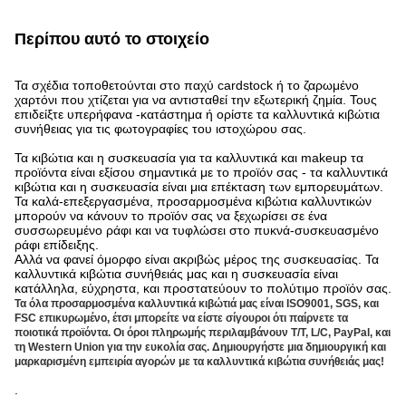
Περίπου αυτό το στοιχείο
Τα σχέδια τοποθετούνται στο παχύ cardstock ή το ζαρωμένο
χαρτόνι που χτίζεται για να αντισταθεί την εξωτερική ζημία. Τους
επιδείξτε υπερήφανα -κατάστημα ή ορίστε τα καλλυντικά κιβώτια
συνήθειας για τις φωτογραφίες του ιστοχώρου σας.
Τα κιβώτια και η συσκευασία για τα καλλυντικά και makeup τα
προϊόντα είναι εξίσου σημαντικά με το προϊόν σας - τα καλλυντικά
κιβώτια και η συσκευασία είναι μια επέκταση των εμπορευμάτων.
Τα καλά-επεξεργασμένα, προσαρμοσμένα κιβώτια καλλυντικών
μπορούν να κάνουν το προϊόν σας να ξεχωρίσει σε ένα
συσσωρευμένο ράφι και να τυφλώσει στο πυκνά-συσκευασμένο
ράφι επίδειξης.
Αλλά να φανεί όμορφο είναι ακριβώς μέρος της συσκευασίας. Τα
καλλυντικά κιβώτια συνήθειάς μας και η συσκευασία είναι
κατάλληλα, εύχρηστα, και προστατεύουν το πολύτιμο προϊόν σας.
Τα όλα προσαρμοσμένα καλλυντικά κιβώτιά μας είναι ISO9001, SGS, και
FSC επικυρωμένο, έτσι μπορείτε να είστε σίγουροι ότι παίρνετε τα
ποιοτικά προϊόντα. Οι όροι πληρωμής περιλαμβάνουν T/T, L/C, PayPal, και
τη Western Union για την ευκολία σας. Δημιουργήστε μια δημιουργική και
μαρκαρισμένη εμπειρία αγορών με τα καλλυντικά κιβώτια συνήθειάς μας!
.