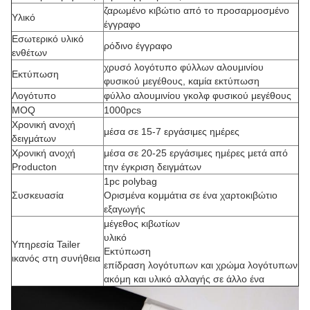
ζαρωμένο
κιβώτιο
από το προσαρμοσμένο
Υλικό
έγγραφο
Εσωτερικό υλικό
ρόδινο έγγραφο
ενθέτων
χρυσό λογότυπο φύλλων αλουμινίου
Εκτύπωση
φυσικού μεγέθους, καμία εκτύπωση
Λογότυπο
φύλλο αλουμινίου γκολφ φυσικού μεγέθους
MOQ
1000pcs
Χρονική ανοχή
μέσα σε 15-7 εργάσιμες ημέρες
δειγμάτων
Χρονική ανοχή
μέσα σε 20-25 εργάσιμες ημέρες μετά από
Producton
την έγκριση δειγμάτων
1pc polybag
Συσκευασία
Ορισμένα κομμάτια σε ένα χαρτοκιβώτιο
εξαγωγής
μέγεθος κιβωτίων
υλικό
Υπηρεσία Tailer
Εκτύπωση
ικανός στη συνήθεια
επίδραση λογότυπων και χρώμα λογότυπων
ακόμη και υλικό αλλαγής σε άλλο ένα