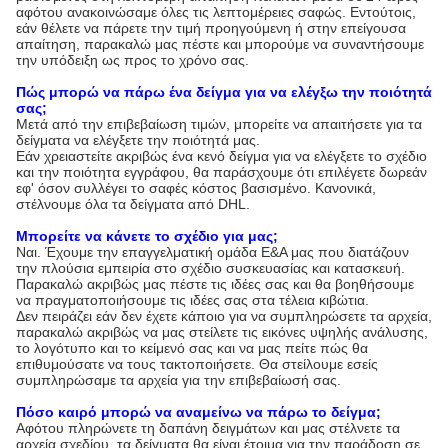
αφότου ανακοινώσαμε όλες τις λεπτομέρειες σαφώς. Εντούτοις,
εάν θέλετε να πάρετε την τιμή προηγούμενη ή στην επείγουσα
απαίτηση, παρακαλώ μας πέστε και μπορούμε να συναντήσουμε
την υπόδειξη ως προς το χρόνο σας.
Πώς μπορώ να πάρω ένα δείγμα για να ελέγξω την ποιότητά
σας;
Μετά από την επιβεβαίωση τιμών, μπορείτε να απαιτήσετε για τα
δείγματα να ελέγξετε την ποιότητά μας.
Εάν χρειαστείτε ακριβώς ένα κενό δείγμα για να ελέγξετε το σχέδιο
και την ποιότητα εγγράφου, θα παράσχουμε ότι επιλέγετε δωρεάν
εφ' όσον συλλέγει το σαφές κόστος βασισμένο. Κανονικά,
στέλνουμε όλα τα δείγματα από DHL.
Μπορείτε να κάνετε το σχέδιο για μας;
Ναι. Έχουμε την επαγγελματική ομάδα Ε&Α μας που διατάζουν
την πλούσια εμπειρία στο σχέδιο συσκευασίας και κατασκευή.
Παρακαλώ ακριβώς μας πέστε τις ιδέες σας και θα βοηθήσουμε
να πραγματοποιήσουμε τις ιδέες σας στα τέλεια κιβώτια.
Δεν πειράζει εάν δεν έχετε κάποιο για να συμπληρώσετε τα αρχεία,
παρακαλώ ακριβώς να μας στείλετε τις εικόνες υψηλής ανάλυσης,
το λογότυπο και το κείμενό σας και να μας πείτε πώς θα
επιθυμούσατε να τους τακτοποιήσετε. Θα στείλουμε εσείς
συμπληρώσαμε τα αρχεία για την επιβεβαίωσή σας.
Πόσο καιρό μπορώ να αναμείνω να πάρω το δείγμα;
Αφότου πληρώνετε τη δαπάνη δειγμάτων και μας στέλνετε τα
αρχεία σχεδίου, τα δείγματα θα είναι έτοιμα για την παράδοση σε