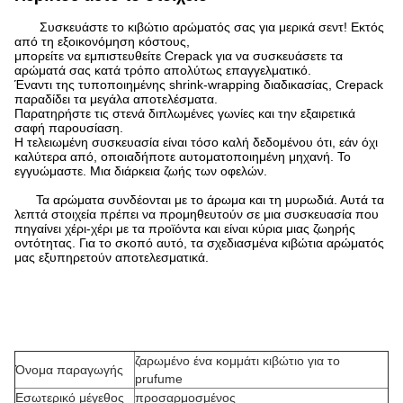
Συσκευάστε το κιβώτιο αρώματός σας για μερικά σεντ! Εκτός
από τη εξοικονόμηση κόστους,
μπορείτε να εμπιστευθείτε Crepack για να συσκευάσετε τα
αρώματά σας κατά τρόπο απολύτως επαγγελματικό.
Έναντι της τυποποιημένης shrink-wrapping διαδικασίας, Crepack
παραδίδει τα μεγάλα αποτελέσματα.
Παρατηρήστε τις στενά διπλωμένες γωνίες και την εξαιρετικά
σαφή παρουσίαση.
Η τελειωμένη συσκευασία είναι τόσο καλή δεδομένου ότι, εάν όχι
καλύτερα από, οποιαδήποτε αυτοματοποιημένη μηχανή. Το
εγγυώμαστε. Μια διάρκεια ζωής των οφελών.
Τα αρώματα συνδέονται με το άρωμα και τη μυρωδιά. Αυτά τα
λεπτά στοιχεία πρέπει να προμηθευτούν σε μια συσκευασία που
πηγαίνει χέρι-χέρι με τα προϊόντα και είναι κύρια μιας ζωηρής
οντότητας. Για το σκοπό αυτό, τα σχεδιασμένα κιβώτια αρώματός
μας εξυπηρετούν αποτελεσματικά.
ζαρωμένο ένα κομμάτι
κιβώτιο για το
Όνομα παραγωγής
prufume
Εσωτερικό μέγεθος
προσαρμοσμένος