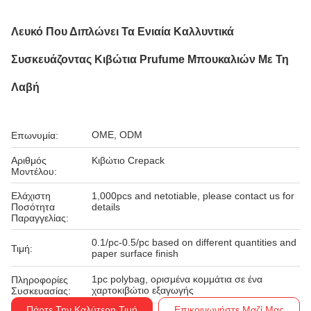
Λευκό Που Διπλώνει Τα Ενιαία Καλλυντικά
Συσκευάζοντας Κιβώτια Prufume Μπουκαλιών Με Τη
Λαβή
OME, ODM
Επωνυμία:
Αριθμός
Κιβώτιο Crepack
Μοντέλου:
Ελάχιστη
1,000pcs and netotiable, please contact us for
Ποσότητα
details
Παραγγελίας:
0.1/pc-0.5/pc based on different quantities and
Τιμή:
paper surface finish
1pc polybag, ορισμένα κομμάτια σε ένα
Πληροφορίες
χαρτοκιβώτιο εξαγωγής
Συσκευασίας:
Πάρτε Την Καλύτερη Τιμή
Επικοινωνήστε Μαζί Μας