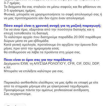
3-7 ημέρες.
Τα δείγματα θα σας σταλούν σε μέσω σαφούς και θα φθάσουν σε
3-5 εργάσιμες ημέρες.
Φυσικά, μπορείτε να χρησιμοποιήσετε το σαφή απολογισμό σας ή
να μας προπληρώσετε εάν δεν έχετε έναν απολογισμό.
Πόσο καιρό είναι η χρονική ανοχή για τη μαζική παραγωγή;
Για να είναι τίμιο, εξαρτάται από την ποσότητα διαταγής και η
εποχή τοποθετείτε τη διαταγή.
Το καλύτερο αρχείο που διατηρούμε παραδίδει 20.000 παράθυρα
δώρων μέσα σε μια εβδομάδα.
Κατά γενική ομολογία, προτείνουμε ότι αρχίζετε την έρευνα δύο
μήνες πριν από την ημερομηνία εσείς
θα επιθυμούσε να λάβει τα προϊόντα στη χώρα σας.
Ποιοι είναι οι όροι σας για την παράδοση;
Δεχόμαστε EXW, τη ΑΛΥΣΊΔΑ ΡΟΛΟΓΙΟΎ, CFR, CIF, DDU, DDP,
κ.λπ.
Μπορείτε να επιλέξετε καλύτερο για σας.
Παρακαλώ αισθανθείτε ελεύθερος να μας έρθει σε επαφή με είτε
από το στιγμιαίο μήνυμα είτε με ηλεκτρονικό ταχυδρομείο.
Προσφέρουμε πάντα την αμέσως professinoal αντίδραση.
Σας ευχαριστούμε.