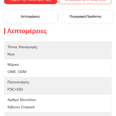
Western Union, T/T
Όροι Πληρωμής:
Λεπτομέρειες
Περιγραφή Προϊόντος
Λεπτομέρειες
Τόπος Καταγωγής:
Κίνα
Μάρκα:
OME, ODM
Πιστοποίηση:
FSC+ISO
Αριθμό Μοντέλου:
Κιβώτιο Crepack