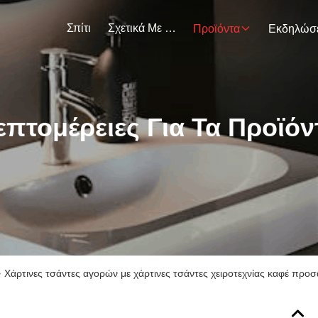
Σπίτι
Σχετικά Με Εμάς
Προϊόντα
επτομέρειες Για Τα Προϊόν
>
Χάρτινες τσάντες αγορών με χάρτινες τσάντες χειροτεχνίας καφέ προ