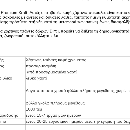
 Premium Kraft: Αυτές οι στιβαρές καφέ χάρτινες σακούλες είναι κατα
ες σακούλες με άνετες και δυνατές λαβές, τακτοποιημένη κυματιστή άκρ
ίσης πρόσθετη στήριξη κατά τη μεταφορά των αντικειμένων, διασφαλίζον
ια χάρτινες τσάντες δώρων DIY: μπορείτε να δείξετε τη δημιουργικότη
α, ζωγραφική, αυτοκόλλητα κ.λπ.
ής
Χάρτινες τσάντες καφέ χρώματος
ος
προσαρμοσμένη
από προσαρμοσμένο χαρτί
ο υλικό
λευκό χαρτί
Λογότυπο από χρυσό φύλλο πλήρους μεγέθους, χωρίς 
φύλλο γκολφ πλήρους μεγέθους
1000 τεμ
παράδοσης
εντός 15-7 εργάσιμων ημερών
ime
εντός 20-25 εργάσιμων ημερών μετά την έγκριση του δεί