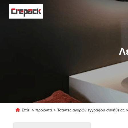
Λ
Σπίτι
>
προϊόντα
>
Τσάντες αγορών εγγράφου συνήθειας