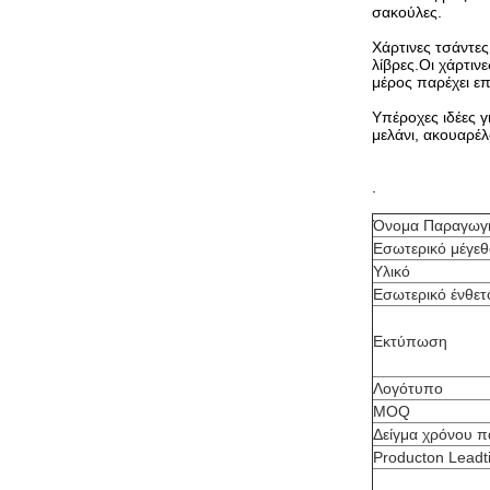
σακούλες.
Χάρτινες τσάντες
λίβρες.Οι χάρτιν
μέρος παρέχει επ
Υπέροχες ιδέες γ
μελάνι, ακουαρέλ
.
Όνομα Παραγωγ
Εσωτερικό μέγεθ
Υλικό
Εσωτερικό ένθετ
Εκτύπωση
Λογότυπο
MOQ
Δείγμα χρόνου 
Producton Leadt