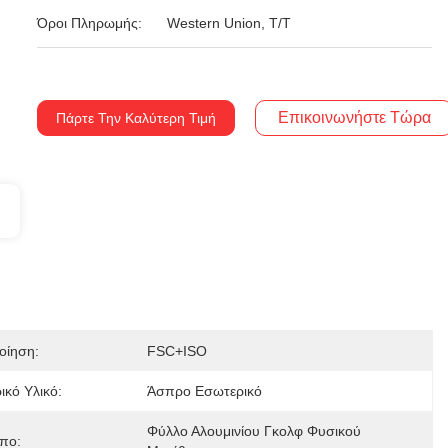
Όροι Πληρωμής:
Western Union, T/T
Επικοινωνήστε Τώρα
Πάρτε Την Καλύτερη Τιμή
οίηση:
FSC+ISO
ικό Υλικό:
Άσπρο Εσωτερικό
Φύλλο Αλουμινίου Γκολφ Φυσικού 
πο: