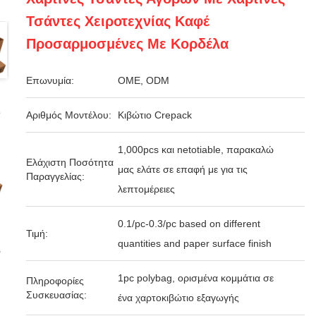
Τσάντες Χειροτεχνίας Καφέ
Προσαρμοσμένες Με Κορδέλα
Επωνυμία:
OME, ODM
Αριθμός Μοντέλου:
Κιβώτιο Crepack
1,000pcs και netotiable, παρακαλώ
Ελάχιστη Ποσότητα
μας ελάτε σε επαφή με για τις
Παραγγελίας:
λεπτομέρειες
0.1/pc-0.3/pc based on different
Τιμή:
quantities and paper surface finish
1pc polybag, ορισμένα κομμάτια σε
Πληροφορίες
Συσκευασίας:
ένα χαρτοκιβώτιο εξαγωγής