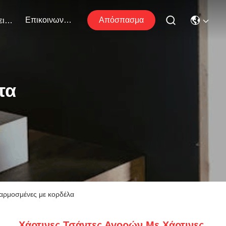
Επικοινωνήστε Μαζί Μας
Απόσπασμα
Εκδηλώσεις
τα
σαρμοσμένες με κορδέλα
Χάρτινες Τσάντες Αγορών Με Χάρτινες