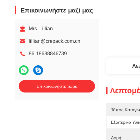
Επικοινωνήστε μαζί μας
Mrs. Lillian
lillian@crepack.com.cn
86-18688846739
Λε
Επικοινωνήστε τώρα
Λεπτομέ
Τόπος Καταγω
Εξωτερικό Υλικ
Δομή: