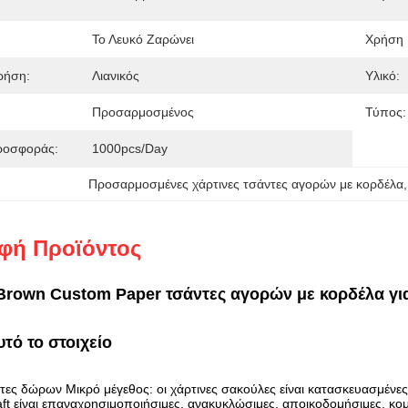
Το Λευκό Ζαρώνει
Χρήση 
ρήση:
Λιανικός
Υλικό:
Προσαρμοσμένος
Τύπος:
ροσφοράς:
1000pcs/day
Προσαρμοσμένες χάρτινες τσάντες αγορών με κορδέλα
,
φή Προϊόντος
 Brown Custom Paper τσάντες αγορών με κορδέλα γ
υτό το στοιχείο
τες δώρων Μικρό μέγεθος: οι χάρτινες σακούλες είναι κατασκευασμένες
ft είναι επαναχρησιμοποιήσιμες, ανακυκλώσιμες, αποικοδομήσιμες, κομπ