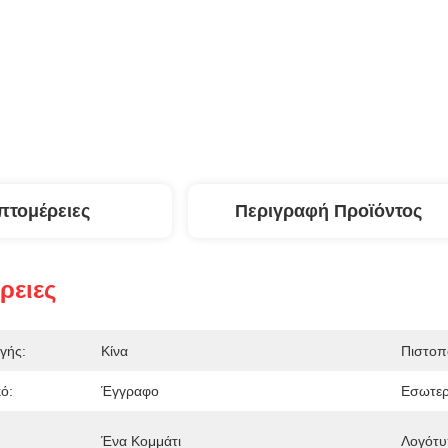
πτομέρειες
Περιγραφή Προϊόντος
ρειες
γής:
Κίνα
Πιστοπ
ό:
Έγγραφο
Εσωτερ
Ένα Κομμάτι
Λογότυ