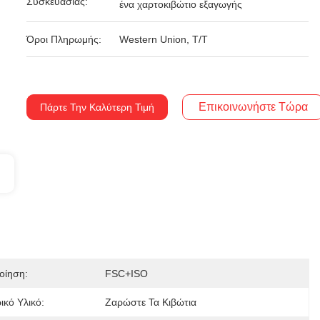
Συσκευασίας:
ένα χαρτοκιβώτιο εξαγωγής
Όροι Πληρωμής:
Western Union, T/T
Επικοινωνήστε Τώρα
Πάρτε Την Καλύτερη Τιμή
οίηση:
FSC+ISO
ικό Υλικό:
Ζαρώστε Τα Κιβώτια