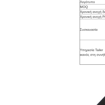
Λογότυπο
MOQ
Χρονική ανοχή δ
Χρονική ανοχή P
Συσκευασία
Υπηρεσία Tailer
ικανός στη συνή