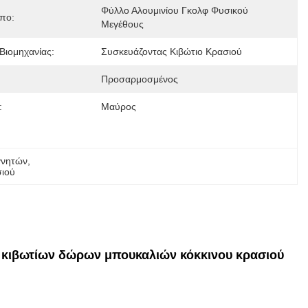
Φύλλο Αλουμινίου Γκολφ Φυσικού 
πο:
Μεγέθους
Βιομηχανίας:
Συσκευάζοντας Κιβώτιο Κρασιού
:
Προσαρμοσμένος
:
Μαύρος
γνητών
, 
σιού
υ κιβωτίων δώρων μπουκαλιών κόκκινου κρασιού