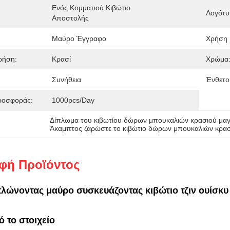
Ενός Κομματιού Κιβώτιο 
Λογότυ
Αποστολής
Μαύρο Έγγραφο
Χρήση 
ρήση:
Κρασί
Χρώμα
Συνήθεια
Ένθετο
ροσφοράς:
1000pcs/day
Δίπλωμα του κιβωτίου δώρων μπουκαλιών κρασιού μα
Άκαμπτος ζαρώστε το κιβώτιο δώρων μπουκαλιών κρα
φή Προϊόντος
λώνοντας μαύρο συσκευάζοντας κιβώτιο τζιν ουίσκ
 το στοιχείο