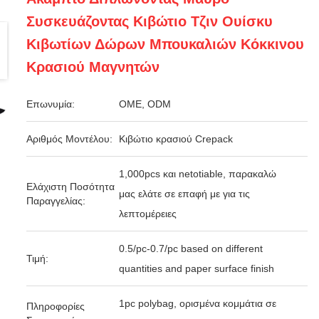
Συσκευάζοντας Κιβώτιο Τζιν Ουίσκυ
Κιβωτίων Δώρων Μπουκαλιών Κόκκινου
Κρασιού Μαγνητών
Επωνυμία:
OME, ODM
Αριθμός Μοντέλου:
Κιβώτιο κρασιού Crepack
1,000pcs και netotiable, παρακαλώ
Ελάχιστη Ποσότητα
μας ελάτε σε επαφή με για τις
Παραγγελίας:
λεπτομέρειες
0.5/pc-0.7/pc based on different
Τιμή:
quantities and paper surface finish
1pc polybag, ορισμένα κομμάτια σε
Πληροφορίες