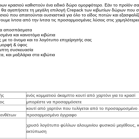
ρων κρασιού καθιστούν ένα ειδικό δώρο ομορφότερο. Εάν το προϊόν σας
ν θα αγαπήσετε τη μεγάλη επιλογή Crepack των κιβωτίων δώρων που σχ
σιού που απαιτούνται ουσιαστικά για όλο το είδος ποτών και εξασφαλίζ
υμε ίντσα από την ίντσα τις προσαρμοσμένες λύσεις στις χαμηλότερες 
αία αποσπάσματα
σμένα και καινοτόμα κιβώτια
με το όνομα και το λογότυπο επιχείρησής σας
 μορφή & ύφος
μπτη συσκευασία
α, και μαξιλάρια στα κιβώτια
ής
ενός κομματιού άκαμπτο κουτί από χαρτόνι για το κρασί
ος
μπορέστε να προσαρμόσετε
κουτί από χαρτόνι που τυλίγεται από το προσαρμοσμένο
 ενθέτων
προσαρμοσμένο έγγραφο
χρυσό λογότυπο φύλλων αλουμινίου φυσικού μεγέθους, 
εκτύπωση