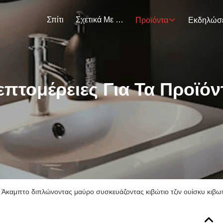
Σπίτι
Σχετικά Με Εμάς
Προϊόντα
επτομέρειες Για Τα Προϊόν
Άκαμπτο διπλώνοντας μαύρο συσκευάζοντας κιβώτιο τζιν ουίσκυ κιβ