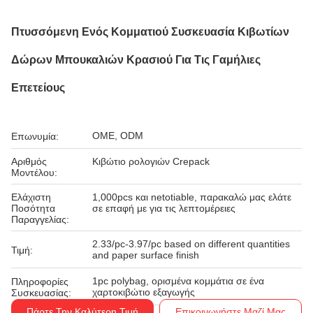
Πτυσσόμενη Ενός Κομματιού Συσκευασία Κιβωτίων
Δώρων Μπουκαλιών Κρασιού Για Τις Γαμήλιες
Επετείους
OME, ODM
Επωνυμία:
Αριθμός
Κιβώτιο ρολογιών Crepack
Μοντέλου:
Ελάχιστη
1,000pcs και netotiable, παρακαλώ μας ελάτε
Ποσότητα
σε επαφή με για τις λεπτομέρειες
Παραγγελίας:
2.33/pc-3.97/pc based on different quantities
Τιμή:
and paper surface finish
1pc polybag, ορισμένα κομμάτια σε ένα
Πληροφορίες
χαρτοκιβώτιο εξαγωγής
Συσκευασίας:
Πάρτε Την Καλύτερη Τιμή
Επικοινωνήστε Μαζί Μας