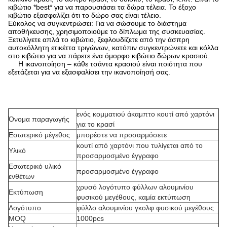
κιβώτιο *best* για να παρουσιάσει τα δώρα τέλεια. Το έξοχο
κιβώτιο εξασφαλίζει ότι το δώρο σας είναι τέλειο.
Εύκολος να συγκεντρώσει: Για να σώσουμε το διάστημα
αποθήκευσης, χρησιμοποιούμε το δίπλωμα της συσκευασίας.
Ξετυλίγετε απλά το κιβώτιο, ξεφλουδίζετε από την άσπρη
αυτοκόλλητη ετικέττα τριγώνων, κατόπιν συγκεντρώνετε και κόλλα
στο κιβώτιο για να πάρετε ένα όμορφο κιβώτιο δώρων κρασιού.
Η ικανοποίηση – κάθε τσάντα κρασιού είναι ποιότητα που
εξετάζεται για να εξασφαλίσει την ικανοποίησή σας.
ενός κομματιού άκαμπτο κουτί από χαρτόνι
Όνομα παραγωγής
για το κρασί
Εσωτερικό μέγεθος
μπορέστε να προσαρμόσετε
κουτί από χαρτόνι που τυλίγεται από το
Υλικό
προσαρμοσμένο έγγραφο
Εσωτερικό υλικό
προσαρμοσμένο έγγραφο
ενθέτων
χρυσό λογότυπο φύλλων αλουμινίου
Εκτύπωση
φυσικού μεγέθους, καμία εκτύπωση
Λογότυπο
φύλλο αλουμινίου γκολφ φυσικού μεγέθους
MOQ
1000pcs