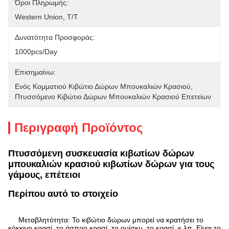
Όροι Πληρωμής:
Western Union, T/T
Δυνατότητα Προσφοράς:
1000pcs/day
Επισημαίνω:
Ενός Κομματιού Κιβώτιο Δώρων Μπουκαλιών Κρασιού
, 
Πτυσσόμενο Κιβώτιο Δώρων Μπουκαλιών Κρασιού Επετείων
Περιγραφή Προϊόντος
Πτυσσόμενη συσκευασία κιβωτίων δώρων
μπουκαλιών κρασιού κιβωτίων δώρων για τους
γάμους, επέτειοι
Περίπου αυτό το στοιχείο
Μεταβλητότητα: Το κιβώτιο δώρων μπορεί να κρατήσει το
κόκκινο κρασί, το άσπρο κρασί, το ουίσκυ, το κρασί, κ.λπ. Είναι το