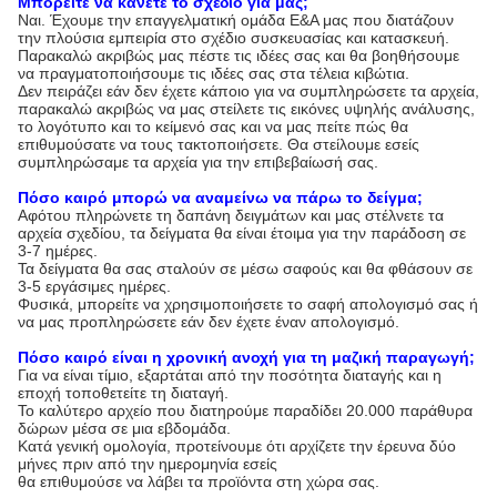
Μπορείτε να κάνετε το σχέδιο για μας;
Ναι. Έχουμε την επαγγελματική ομάδα Ε&Α μας που διατάζουν
την πλούσια εμπειρία στο σχέδιο συσκευασίας και κατασκευή.
Παρακαλώ ακριβώς μας πέστε τις ιδέες σας και θα βοηθήσουμε
να πραγματοποιήσουμε τις ιδέες σας στα τέλεια κιβώτια.
Δεν πειράζει εάν δεν έχετε κάποιο για να συμπληρώσετε τα αρχεία,
παρακαλώ ακριβώς να μας στείλετε τις εικόνες υψηλής ανάλυσης,
το λογότυπο και το κείμενό σας και να μας πείτε πώς θα
επιθυμούσατε να τους τακτοποιήσετε. Θα στείλουμε εσείς
συμπληρώσαμε τα αρχεία για την επιβεβαίωσή σας.
Πόσο καιρό μπορώ να αναμείνω να πάρω το δείγμα;
Αφότου πληρώνετε τη δαπάνη δειγμάτων και μας στέλνετε τα
αρχεία σχεδίου, τα δείγματα θα είναι έτοιμα για την παράδοση σε
3-7 ημέρες.
Τα δείγματα θα σας σταλούν σε μέσω σαφούς και θα φθάσουν σε
3-5 εργάσιμες ημέρες.
Φυσικά, μπορείτε να χρησιμοποιήσετε το σαφή απολογισμό σας ή
να μας προπληρώσετε εάν δεν έχετε έναν απολογισμό.
Πόσο καιρό είναι η χρονική ανοχή για τη μαζική παραγωγή;
Για να είναι τίμιο, εξαρτάται από την ποσότητα διαταγής και η
εποχή τοποθετείτε τη διαταγή.
Το καλύτερο αρχείο που διατηρούμε παραδίδει 20.000 παράθυρα
δώρων μέσα σε μια εβδομάδα.
Κατά γενική ομολογία, προτείνουμε ότι αρχίζετε την έρευνα δύο
μήνες πριν από την ημερομηνία εσείς
θα επιθυμούσε να λάβει τα προϊόντα στη χώρα σας.