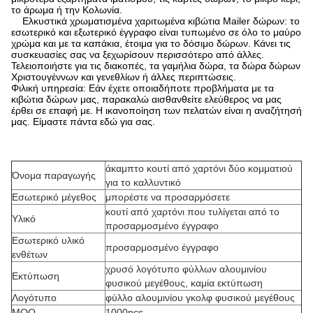
το άρωμα ή την Κολωνία.
Ελκυστικά χρωματισμένα χαριτωμένα κιβώτια Mailer δώρων: το
εσωτερικό και εξωτερικό έγγραφο είναι τυπωμένο σε όλο το μαύρο
χρώμα και με τα καπάκια, έτοιμα για το δόσιμο δώρων. Κάνει τις
συσκευασίες σας να ξεχωρίσουν περισσότερο από άλλες.
Τελειοποιήστε για τις διακοπές, τα γαμήλια δώρα, τα δώρα δώρων
Χριστουγέννων και γενεθλίων ή άλλες περιπτώσεις.
Φιλική υπηρεσία: Εάν έχετε οποιαδήποτε προβλήματα με τα
κιβώτια δώρων μας, παρακαλώ αισθανθείτε ελεύθερος να μας
έρθει σε επαφή με. Η ικανοποίηση των πελατών είναι η αναζήτησή
μας. Είμαστε πάντα εδώ για σας.
άκαμπτο κουτί από χαρτόνι δύο κομματιού
Όνομα παραγωγής
για το καλλυντικό
Εσωτερικό μέγεθος
μπορέστε να προσαρμόσετε
κουτί από χαρτόνι που τυλίγεται από το
Υλικό
προσαρμοσμένο έγγραφο
Εσωτερικό υλικό
προσαρμοσμένο έγγραφο
ενθέτων
χρυσό λογότυπο φύλλων αλουμινίου
Εκτύπωση
φυσικού μεγέθους, καμία εκτύπωση
Λογότυπο
φύλλο αλουμινίου γκολφ φυσικού μεγέθους
MOQ
1000pcs