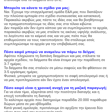
Μπορείτε να κάνετε το σχέδιο για μας;
Ναι. Έχουμε την επαγγελματική ομάδα Ε&Α μας που διατάζουν
την πλούσια εμπειρία στο σχέδιο συσκευασίας και κατασκευή.
Παρακαλώ ακριβώς μας πέστε τις ιδέες σας και θα βοηθήσουμε
να πραγματοποιήσουμε τις ιδέες σας στα τέλεια κιβώτια.
Δεν πειράζει εάν δεν έχετε κάποιο για να συμπληρώσετε τα αρχεία,
παρακαλώ ακριβώς να μας στείλετε τις εικόνες υψηλής ανάλυσης,
το λογότυπο και το κείμενό σας και να μας πείτε πώς θα
επιθυμούσατε να τους τακτοποιήσετε. Θα στείλουμε εσείς
συμπληρώσαμε τα αρχεία για την επιβεβαίωσή σας.
Πόσο καιρό μπορώ να αναμείνω να πάρω το δείγμα;
Αφότου πληρώνετε τη δαπάνη δειγμάτων και μας στέλνετε τα
αρχεία σχεδίου, τα δείγματα θα είναι έτοιμα για την παράδοση σε
3-7 ημέρες.
Τα δείγματα θα σας σταλούν σε μέσω σαφούς και θα φθάσουν σε
3-5 εργάσιμες ημέρες.
Φυσικά, μπορείτε να χρησιμοποιήσετε το σαφή απολογισμό σας ή
να μας προπληρώσετε εάν δεν έχετε έναν απολογισμό.
Πόσο καιρό είναι η χρονική ανοχή για τη μαζική παραγωγή;
Για να είναι τίμιο, εξαρτάται από την ποσότητα διαταγής και η
εποχή τοποθετείτε τη διαταγή.
Το καλύτερο αρχείο που διατηρούμε παραδίδει 20.000 παράθυρα
δώρων μέσα σε μια εβδομάδα.
Κατά γενική ομολογία, προτείνουμε ότι αρχίζετε την έρευνα δύο
μήνες πριν από την ημερομηνία εσείς