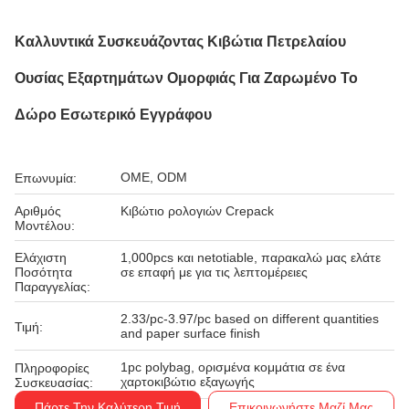
Καλλυντικά Συσκευάζοντας Κιβώτια Πετρελαίου
Ουσίας Εξαρτημάτων Ομορφιάς Για Ζαρωμένο Το
Δώρο Εσωτερικό Εγγράφου
OME, ODM
Επωνυμία:
Αριθμός
Κιβώτιο ρολογιών Crepack
Μοντέλου:
Ελάχιστη
1,000pcs και netotiable, παρακαλώ μας ελάτε
Ποσότητα
σε επαφή με για τις λεπτομέρειες
Παραγγελίας:
2.33/pc-3.97/pc based on different quantities
Τιμή:
and paper surface finish
1pc polybag, ορισμένα κομμάτια σε ένα
Πληροφορίες
χαρτοκιβώτιο εξαγωγής
Συσκευασίας:
Πάρτε Την Καλύτερη Τιμή
Επικοινωνήστε Μαζί Μας