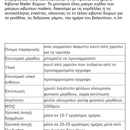
Κιβώτια Mailer δώρων: Το μοντέρνο όλος-μαύρο σχέδιο των
μαύρων κιβωτίων mailers, διακοσμεί με τις κορδέλλες ή τις
αυτοκόλλητες ετικέττες, κάνοντας το το τέλειο κιβώτιο δώρων για
τα γενέθλια, τις δεξιώσεις γάμου, την ημέρα του βαλεντίνου, κ.λπ.
ενός κομματιού άκαμπτο κουτί από χαρτόνι
Όνομα παραγωγής
για τη ναυτιλία
Εσωτερικό μέγεθος
μπορέστε να προσαρμόσετε
κουτί από χαρτόνι που τυλίγεται από το
Υλικό
προσαρμοσμένο έγγραφο
Εσωτερικό υλικό
προσαρμοσμένο έγγραφο
ενθέτων
χρυσό λογότυπο φύλλων αλουμινίου
Εκτύπωση
φυσικού μεγέθους, καμία εκτύπωση
Λογότυπο
φύλλο αλουμινίου γκολφ φυσικού μεγέθους
MOQ
1000pcs
Χρονική ανοχή
μέσα σε 15-7 εργάσιμες ημέρες
δειγμάτων
Χρονική ανοχή
μέσα σε 20-25 εργάσιμες ημέρες μετά από