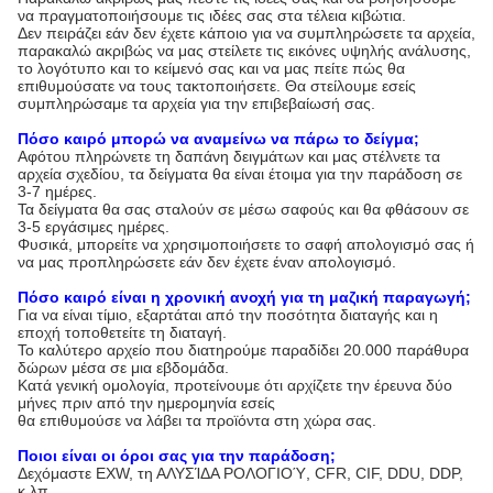
να πραγματοποιήσουμε τις ιδέες σας στα τέλεια κιβώτια.
Δεν πειράζει εάν δεν έχετε κάποιο για να συμπληρώσετε τα αρχεία,
παρακαλώ ακριβώς να μας στείλετε τις εικόνες υψηλής ανάλυσης,
το λογότυπο και το κείμενό σας και να μας πείτε πώς θα
επιθυμούσατε να τους τακτοποιήσετε. Θα στείλουμε εσείς
συμπληρώσαμε τα αρχεία για την επιβεβαίωσή σας.
Πόσο καιρό μπορώ να αναμείνω να πάρω το δείγμα;
Αφότου πληρώνετε τη δαπάνη δειγμάτων και μας στέλνετε τα
αρχεία σχεδίου, τα δείγματα θα είναι έτοιμα για την παράδοση σε
3-7 ημέρες.
Τα δείγματα θα σας σταλούν σε μέσω σαφούς και θα φθάσουν σε
3-5 εργάσιμες ημέρες.
Φυσικά, μπορείτε να χρησιμοποιήσετε το σαφή απολογισμό σας ή
να μας προπληρώσετε εάν δεν έχετε έναν απολογισμό.
Πόσο καιρό είναι η χρονική ανοχή για τη μαζική παραγωγή;
Για να είναι τίμιο, εξαρτάται από την ποσότητα διαταγής και η
εποχή τοποθετείτε τη διαταγή.
Το καλύτερο αρχείο που διατηρούμε παραδίδει 20.000 παράθυρα
δώρων μέσα σε μια εβδομάδα.
Κατά γενική ομολογία, προτείνουμε ότι αρχίζετε την έρευνα δύο
μήνες πριν από την ημερομηνία εσείς
θα επιθυμούσε να λάβει τα προϊόντα στη χώρα σας.
Ποιοι είναι οι όροι σας για την παράδοση;
Δεχόμαστε EXW, τη ΑΛΥΣΊΔΑ ΡΟΛΟΓΙΟΎ, CFR, CIF, DDU, DDP,
κ.λπ.