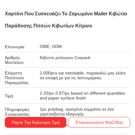
Χαρτόνι Που Συσκευάζει Το Ζαρωμένο Mailer Κιβώτιο
Παράδοσης Πιτσών Κιβωτίων Κίτρινο
OME, ODM
Επωνυμία:
Αριθμός
Κιβώτιο ρολογιών Crepack
Μοντέλου:
Ελάχιστη
1,000pcs και netotiable, παρακαλώ μας ελάτε
Ποσότητα
σε επαφή με για τις λεπτομέρειες
Παραγγελίας:
2.33/pc-3.97/pc based on different quantities
Τιμή:
and paper surface finish
1pc polybag, ορισμένα κομμάτια σε ένα
Πληροφορίες
χαρτοκιβώτιο εξαγωγής
Συσκευασίας:
Πάρτε Την Καλύτερη Τιμή
Επικοινωνήστε Μαζί Μας
Western Union, T/T
Όροι Πληρωμής: