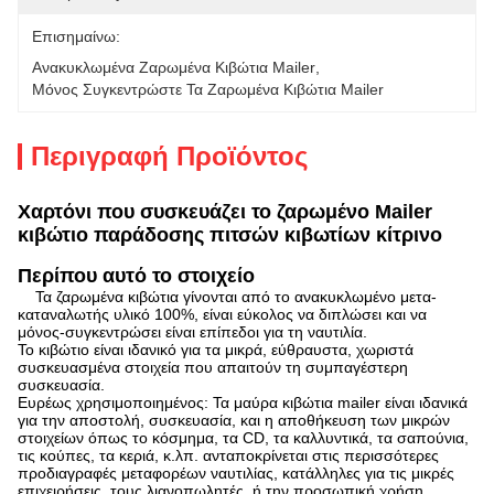
Επισημαίνω:
Ανακυκλωμένα Ζαρωμένα Κιβώτια Mailer
, 
Μόνος Συγκεντρώστε Τα Ζαρωμένα Κιβώτια Mailer
Περιγραφή Προϊόντος
Χαρτόνι που συσκευάζει το ζαρωμένο Mailer
κιβώτιο παράδοσης πιτσών κιβωτίων κίτρινο
Περίπου αυτό το στοιχείο
Τα ζαρωμένα κιβώτια γίνονται από το ανακυκλωμένο μετα-
καταναλωτής υλικό 100%, είναι εύκολος να διπλώσει και να
μόνος-συγκεντρώσει είναι επίπεδοι για τη ναυτιλία.
Το κιβώτιο είναι ιδανικό για τα μικρά, εύθραυστα, χωριστά
συσκευασμένα στοιχεία που απαιτούν τη συμπαγέστερη
συσκευασία.
Ευρέως χρησιμοποιημένος: Τα μαύρα κιβώτια mailer είναι ιδανικά
για την αποστολή, συσκευασία, και η αποθήκευση των μικρών
στοιχείων όπως το κόσμημα, τα CD, τα καλλυντικά, τα σαπούνια,
τις κούπες, τα κεριά, κ.λπ. ανταποκρίνεται στις περισσότερες
προδιαγραφές μεταφορέων ναυτιλίας, κατάλληλες για τις μικρές
επιχειρήσεις, τους λιανοπωλητές, ή την προσωπική χρήση.