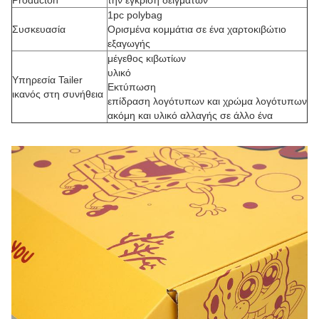
Producton
την έγκριση δειγμάτων
1pc polybag
Συσκευασία
Ορισμένα κομμάτια σε ένα χαρτοκιβώτιο
εξαγωγής
μέγεθος κιβωτίων
υλικό
Υπηρεσία Tailer
Εκτύπωση
ικανός στη συνήθεια
επίδραση λογότυπων και χρώμα λογότυπων
ακόμη και υλικό αλλαγής σε άλλο ένα