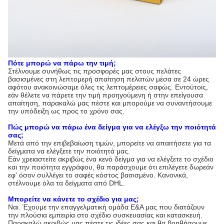
Πότε μπορώ να πάρω την τιμή;
Στέλνουμε συνήθως τις προσφορές μας στους πελάτες
βασισμένες στη λεπτομερή απαίτηση πελατών μέσα σε 24 ώρες
αφότου ανακοινώσαμε όλες τις λεπτομέρειες σαφώς. Εντούτοις,
εάν θέλετε να πάρετε την τιμή προηγούμενη ή στην επείγουσα
απαίτηση, παρακαλώ μας πέστε και μπορούμε να συναντήσουμε
την υπόδειξη ως προς το χρόνο σας.
Πώς μπορώ να πάρω ένα δείγμα για να ελέγξω την ποιότητά
σας;
Μετά από την επιβεβαίωση τιμών, μπορείτε να απαιτήσετε για τα
δείγματα να ελέγξετε την ποιότητά μας.
Εάν χρειαστείτε ακριβώς ένα κενό δείγμα για να ελέγξετε το σχέδιο
και την ποιότητα εγγράφου, θα παράσχουμε ότι επιλέγετε δωρεάν
εφ' όσον συλλέγει το σαφές κόστος βασισμένο. Κανονικά,
στέλνουμε όλα τα δείγματα από DHL.
Μπορείτε να κάνετε το σχέδιο για μας;
Ναι. Έχουμε την επαγγελματική ομάδα Ε&Α μας που διατάζουν
την πλούσια εμπειρία στο σχέδιο συσκευασίας και κατασκευή.
Παρακαλώ ακριβώς μας πέστε τις ιδέες σας και θα βοηθήσουμε