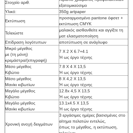
Στοιχείο αριθ.
εξατομικεύσιμο
Υλικό:
350g artpaper
προσαρμοσμένο pantone όφσετ +
Εκτύπωση
εκτύπωση CMYK
μαλακός αισθανθείτε και αγγίξτε τη
Τελειώστε
ματ ελασματοποίηση
Επίδραση λογότυπων
αποτύπωση σε ανάγλυφο
Μικρό μέγεθος
7 X 2 X 6.7+4.1
με (τη μόνη)
Ή ως έργο τέχνης
κρεμάστρα/(επιγραφή)
Μέσο μέγεθος
7.8 X 4 X 13,5
Κιβώτιο
Ή ως έργο τέχνης
Μέσο μέγεθος
8 X 4,2 X 13,5
Μανίκι κιβωτίων
Ή ως έργο τέχνης
Μεγάλο μέγεθος
12.8x 4,5 X 13,5
Κιβώτιο
Ή ως έργο τέχνης
Μεγάλο μέγεθος
13.1x4.5 Χ 13,5
Μανίκι κιβωτίων
Ή ως έργο τέχνης
3 εργάσιμες ημέρες βασισμένες στο
αίτημα πελατών εντελώς,
Χρονική ανοχή δειγμάτων
όπως το μέγεθος, η εκτύπωση,