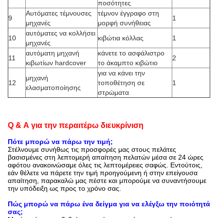
ποσότητες
Αυτόματες τέμνουσες
τέμνον έγγραφο στη
9
1
μηχανές
μορφή συνήθειας
αυτόματες να κολλήσει
10
κιβώτια κόλλας
1
μηχανές
αυτόματη μηχανή
κάνετε το ασφάλιστρο
11
2
κιβωτίων hardcover
το άκαμπτο κιβώτιο
για να κάνει την
μηχανή
12
τοποθέτηση σε
1
ελασματοποίησης
στρώματα
Q & Α για την περαιτέρω διευκρίνιση
Πότε μπορώ να πάρω την τιμή;
Στέλνουμε συνήθως τις προσφορές μας στους πελάτες
βασισμένες στη λεπτομερή απαίτηση πελατών μέσα σε 24 ώρες
αφότου ανακοινώσαμε όλες τις λεπτομέρειες σαφώς. Εντούτοις,
εάν θέλετε να πάρετε την τιμή προηγούμενη ή στην επείγουσα
απαίτηση, παρακαλώ μας πέστε και μπορούμε να συναντήσουμε
την υπόδειξη ως προς το χρόνο σας.
Πώς μπορώ να πάρω ένα δείγμα για να ελέγξω την ποιότητά
σας;