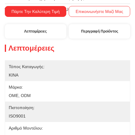
T/T, Western Union, MoneyGram
Όροι Πληρωμής:
Πάρτε Την Καλύτερη Τιμή
Επικοινωνήστε Μαζί Μας
Λεπτομέρειες
Περιγραφή Προϊόντος
Λεπτομέρειες
Τόπος Καταγωγής:
ΚΙΝΑ
Μάρκα:
OME, ODM
Πιστοποίηση:
ISO9001
Αριθμό Μοντέλου: