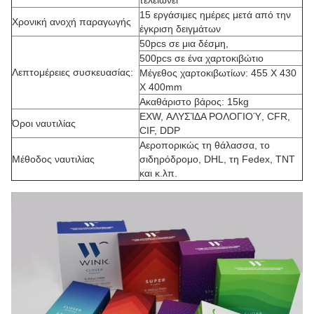
τελειώνει
15 εργάσιμες ημέρες μετά από την
Χρονική ανοχή παραγωγής
έγκριση δειγμάτων
50pcs σε μια δέσμη,
500pcs σε ένα χαρτοκιβώτιο
Λεπτομέρειες συσκευασίας:
Μέγεθος χαρτοκιβωτίων: 455 X 430
X 400mm
Ακαθάριστο βάρος: 15kg
EXW, ΑΛΥΣΊΔΑ ΡΟΛΟΓΙΟΎ, CFR,
Όροι ναυτιλίας
CIF, DDP
Αεροπορικώς τη θάλασσα, το
Μέθοδος ναυτιλίας
σιδηρόδρομο, DHL, τη Fedex, TNT
και κ.λπ.