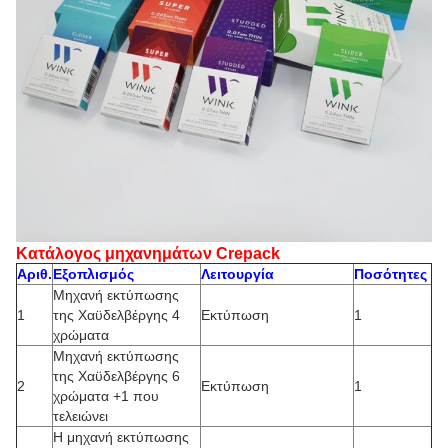
Κατάλογος μηχανημάτων Crepack
Αριθ.
Εξοπλισμός
Λειτουργία
Ποσότητες
Μηχανή εκτύπωσης
1
της Χαϋδελβέργης 4
Εκτύπωση
1
χρώματα
Μηχανή εκτύπωσης
της Χαϋδελβέργης 6
2
Εκτύπωση
1
χρώματα +1 που
τελειώνει
Η μηχανή εκτύπωσης