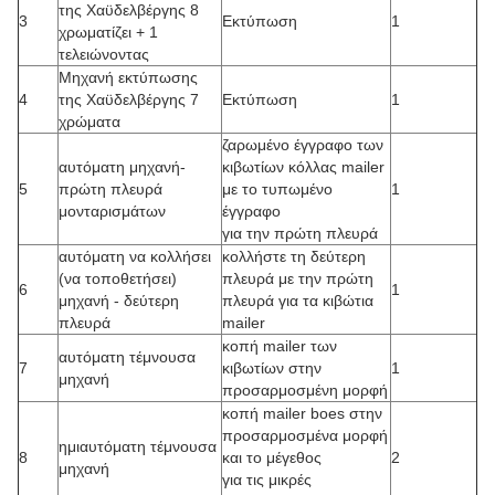
της Χαϋδελβέργης 8
3
Εκτύπωση
1
χρωματίζει + 1
τελειώνοντας
Μηχανή εκτύπωσης
4
της Χαϋδελβέργης 7
Εκτύπωση
1
χρώματα
ζαρωμένο έγγραφο των
αυτόματη μηχανή-
κιβωτίων κόλλας mailer
5
πρώτη πλευρά
με το τυπωμένο
1
μονταρισμάτων
έγγραφο
για την πρώτη πλευρά
αυτόματη να κολλήσει
κολλήστε τη δεύτερη
(να τοποθετήσει)
πλευρά με την πρώτη
6
1
μηχανή - δεύτερη
πλευρά για τα κιβώτια
πλευρά
mailer
κοπή mailer των
αυτόματη τέμνουσα
7
κιβωτίων στην
1
μηχανή
προσαρμοσμένη μορφή
κοπή mailer boes στην
προσαρμοσμένα μορφή
ημιαυτόματη τέμνουσα
8
και το μέγεθος
2
μηχανή
για τις μικρές