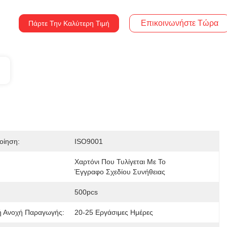
Επικοινωνήστε Τώρα
Πάρτε Την Καλύτερη Τιμή
οίηση:
ISO9001
Χαρτόνι Που Τυλίγεται Με Το 
Έγγραφο Σχεδίου Συνήθειας
500pcs
ή Ανοχή Παραγωγής:
20-25 Εργάσιμες Ημέρες