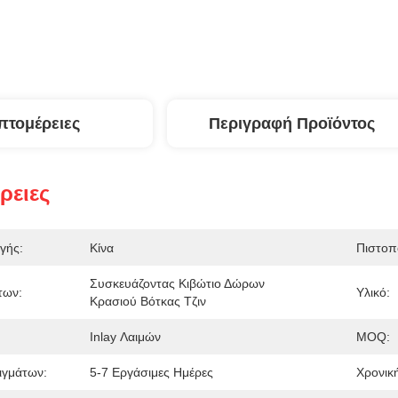
πτομέρειες
Περιγραφή Προϊόντος
ρειες
γής:
Κίνα
Πιστοπ
Συσκευάζοντας Κιβώτιο Δώρων 
των:
Υλικό:
Κρασιού Βότκας Τζιν
Inlay Λαιμών
MOQ:
ιγμάτων:
5-7 Εργάσιμες Ημέρες
Χρονικ