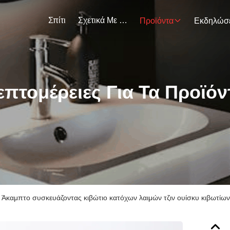
Σπίτι
Σχετικά Με Εμάς
Προϊόντα
επτομέρειες Για Τα Προϊόν
Άκαμπτο συσκευάζοντας κιβώτιο κατόχων λαιμών τζιν ουίσκυ κιβωτί