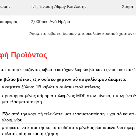
ρωμής:
T/T, Ένωση Alipay Και Δύσης
Χρήση:
ροσφοράς:
2,000pcs Ανά Ημέρα
Άκαμπτο κιβώτιο δώρων μπουκαλιών κρασιού χαρτονιο
φή Προϊόντος
μπτο συσκευάζοντας κιβώτιο κατόχων λαιμών βότκας τζιν ουίσκυ πακέ
κιβώτιο βότκας τζιν ουίσκυ χαρτονιού ασφαλίστρου άκαμπτο
άκαμπτο ξύλινο 1B κιβώτιο ουίσκυ πολυτέλειας
προσαρμοσμένος artpaper τυλιγμένος MDF στον πίνακα, τυπωμένο έ
ματ ελασματοποίηση
Έξω από την κορυφή τελειώστε: ματ ελασματοποίηση + χρυσό καυτό
αλουμινίου
μπορέστε να καταστήσετε οποιοδήποτε μέγεθος βασισμένο λεπτομερε
πελάτης αίτημα και τη ζήτηση