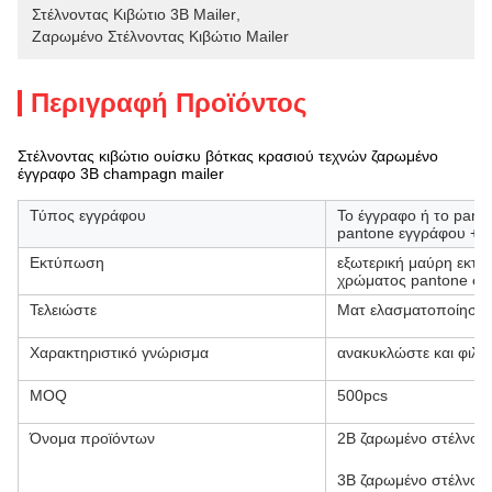
Στέλνοντας Κιβώτιο 3B Mailer
, 
Ζαρωμένο Στέλνοντας Κιβώτιο Mailer
Περιγραφή Προϊόντος
Στέλνοντας κιβώτιο ουίσκυ βότκας κρασιού τεχνών ζαρωμένο
έγγραφο 3B champagn mailer
Τύπος εγγράφου
Το έγγραφο ή το pant
pantone εγγράφου + 
Εκτύπωση
εξωτερική μαύρη εκτύ
χρώματος pantone στο
Τελειώστε
Ματ ελασματοποίηση 
Χαρακτηριστικό γνώρισμα
ανακυκλώστε και φιλι
MOQ
500pcs
Όνομα προϊόντων
2B ζαρωμένο στέλνοντ
3B ζαρωμένο στέλνοντ