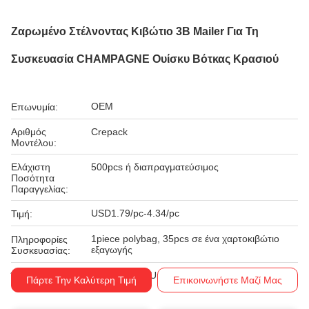
Ζαρωμένο Στέλνοντας Κιβώτιο 3B Mailer Για Τη
Συσκευασία CHAMPAGNE Ουίσκυ Βότκας Κρασιού
OEM
Επωνυμία:
Αριθμός
Crepack
Μοντέλου:
Ελάχιστη
500pcs ή διαπραγματεύσιμος
Ποσότητα
Παραγγελίας:
USD1.79/pc-4.34/pc
Τιμή:
1piece polybag, 35pcs σε ένα χαρτοκιβώτιο
Πληροφορίες
εξαγωγής
Συσκευασίας:
T/T, Western Union
Όροι Πληρωμής:
Πάρτε Την Καλύτερη Τιμή
Επικοινωνήστε Μαζί Μας