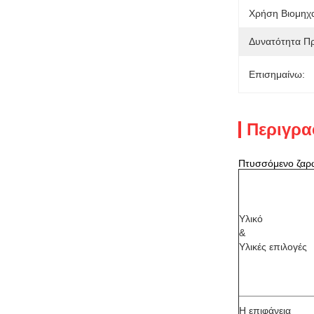
Χρήση Βιομηχα
Δυνατότητα Π
Επισημαίνω:
Περιγρα
Πτυσσόμενο ζαρω
Υλικό
&
Υλικές επιλογές
Η επιφάνεια