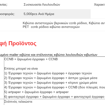
νίας:
Συσκευασία Λουλουδιών
Χαρακτ
ροσφοράς:
5,000pcs Ανά Ημέρα
Κιβώτιο αντιστοιχιών βερνικιών ccnb ρόδινο
, 
Κιβώτιο αν
PET  ccnb ρόδινο κιβώτιο αντιστοιχιών
φή Προϊόντος
μένο mailer κιβώτιο και στέλνοντας κιβώτιο λουλουδιών κιβωτίων
CCNB + ζαρωμένα έγγραφο + CCNB
Επίσης μπορεί να είναι
1) Έγγραφο τεχνών + ζαρωμένο έγγραφο + έγγραφο τεχνών
2) Έγγραφο τεχνών + ζαρωμένο έγγραφο + άσπρο χρώμα μέσα
3) Έγγραφο τεχνών + ζαρωμένο έγγραφο + κίτρινο χρώμα μέσα
4) Έγγραφο τεχνών + ζαρωμένα έγγραφο + CCNB (δύο πλευρές πο
5) artpaper + ζαρωμένο έγγραφο + artpaper
6) φανταχτερό έγγραφο + ζαρωμένο έγγραφο + φανταχτερό έγγραφο
Στιλπνός τελειώστε