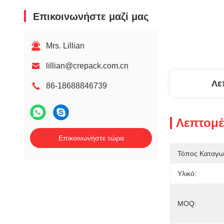
Επικοινωνήστε μαζί μας
Mrs. Lillian
lillian@crepack.com.cn
Λε
86-18688846739
Λεπτομέ
Επικοινωνήστε τώρα
Τόπος Καταγω
Υλικό:
MOQ: