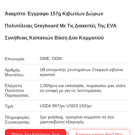
Άκαμπτο Έγγραφο 157g Κιβωτίων Δώρων
Πολυτέλειας Greyboard Με Τις Διακοπές Της EVA
Συνήθειας Καπακιών Βάση Δύο Κομματιού
OME, ODM
Επωνυμία:
1B επιτροπής χτυπημάτων Crepack κιβώτιο
Αριθμός
κρασιού
Μοντέλου:
Ελάχιστη
1,000pcs και netotiable, παρακαλώ μας ελάτε
Ποσότητα
σε επαφή με για τις λεπτομέρειες
Παραγγελίας:
USD4.987/pc-USD3.192/pc
Τιμή:
1pc polybag, ορισμένα κομμάτια σε ένα
Πληροφορίες
χαρτοκιβώτιο εξαγωγής
Συσκευασίας:
Western Union, T/T
Όροι Πληρωμής:
Πάρτε Την Καλύτερη Τιμή
Επικοινωνήστε Μαζί Μας