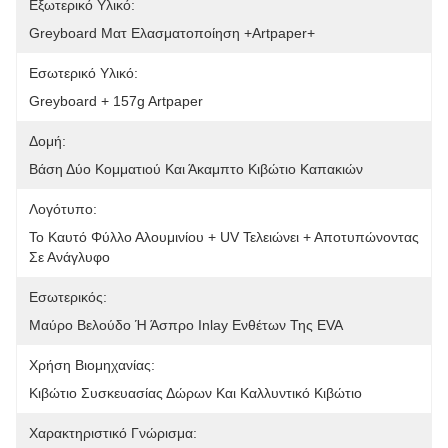
Εξωτερικό Υλικό:
Greyboard Ματ Ελασματοποίηση +artpaper+
Εσωτερικό Υλικό:
Greyboard + 157g Artpaper
Δομή:
Βάση Δύο Κομματιού Και Άκαμπτο Κιβώτιο Καπακιών
Λογότυπο:
Το Καυτό Φύλλο Αλουμινίου + UV Τελειώνει + Αποτυπώνοντας 
Σε Ανάγλυφο
Εσωτερικός:
Μαύρο Βελούδο Ή Άσπρο Inlay Ενθέτων Της EVA
Χρήση Βιομηχανίας:
Κιβώτιο Συσκευασίας Δώρων Και Καλλυντικό Κιβώτιο
Χαρακτηριστικό Γνώρισμα: