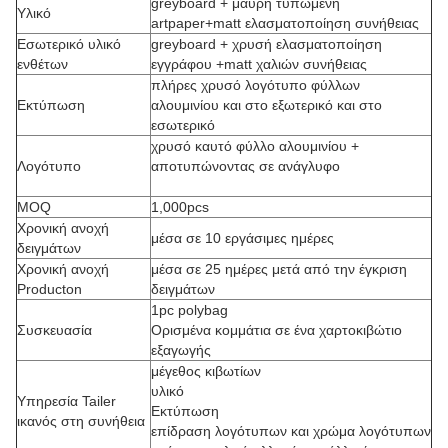
greyboard + μαύρη τυπωμένη
Υλικό
artpaper+matt ελασματοποίηση συνήθειας
Εσωτερικό υλικό
greyboard + χρυσή ελασματοποίηση
ενθέτων
εγγράφου +matt χαλιών συνήθειας
πλήρες χρυσό λογότυπο φύλλων
Εκτύπωση
αλουμινίου και στο εξωτερικό και στο
εσωτερικό
χρυσό καυτό φύλλο αλουμινίου +
Λογότυπο
αποτυπώνοντας σε ανάγλυφο
MOQ
1,000pcs
Χρονική ανοχή
μέσα σε 10 εργάσιμες ημέρες
δειγμάτων
Χρονική ανοχή
μέσα σε 25 ημέρες μετά από την έγκριση
Producton
δειγμάτων
1pc polybag
Συσκευασία
Ορισμένα κομμάτια σε ένα χαρτοκιβώτιο
εξαγωγής
μέγεθος κιβωτίων
υλικό
Υπηρεσία Tailer
Εκτύπωση
ικανός στη συνήθεια
επίδραση λογότυπων και χρώμα λογότυπων