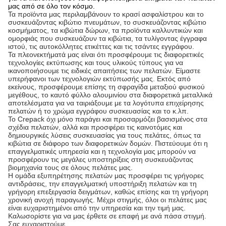
μας από σε όλο τον κόσμο.
Τα προϊόντα μας περιλαμβάνουν το κρασί ασφαλίστρου και το
συσκευάζοντας κιβώτιο πνευμάτων, το συσκευάζοντας κιβώτιο
κοσμήματος, τα κιβώτια δώρων, τα προϊόντα καλλυντικών και
ομορφιάς που συσκευάζουν τα κιβώτια, τα τυλίγοντας έγγραφα
ιστού, τις αυτοκόλλητες ετικέττες και τις τσάντες εγγράφου.
Τα πλεονεκτήματά μας είναι ότι προσφέρουμε τις διαφορετικές
τεχνολογίες εκτύπωσης και τους υλικούς τύπους για να
ικανοποιήσουμε τις ειδικές απαιτήσεις των πελατών. Είμαστε
υπερήφανοι των τεχνολογιών εκτύπωσής μας
.
Εκτός από
εκείνους, προσφέρουμε επίσης τη σφραγίδα μεταξιού φυσικού
μεγέθους, το καυτό φύλλο αλουμινίου στα διαφορετικά μεταλλικά
αποτελέσματα για να ταιριάξουμε με τα λογότυπα επιχείρησης
πελατών ή το χρώμα εγγράφου συσκευασίας και το κ.λπ.
Το Crepack όχι μόνο παράγει και προσαρμόζει βασισμένος στα
σχέδια πελατών, αλλά και προσφέρει τις καινοτόμες και
δημιουργικές λύσεις συσκευασίας για τους πελάτες, όπως τα
κιβώτια σε διάφορο των διαφορετικών δομών. Πιστεύουμε ότι η
επαγγελματικές υπηρεσία και η τεχνολογία μας μπορούν να
προσφέρουν τις μεγάλες υποστηρίξεις στη συσκευάζοντας
βιομηχανία τους σε όλους πελάτες μας.
Η ομάδα εξυπηρέτησης πελατών μας προσφέρει τις γρήγορες
αντιδράσεις, την επαγγελματική υποστήριξη πελατών και τη
γρήγορη επεξεργασία δειγμάτων, καθώς επίσης και τη γρήγορη
χρονική ανοχή παραγωγής. Μέχρι στιγμής, όλοι οι πελάτες μας
είναι ευχαριστημένοι από την υπηρεσία και την τιμή μας.
Καλωσορίστε για να μας έρθετε σε επαφή με ανά πάσα στιγμή.
Σας ευχαριστούμε