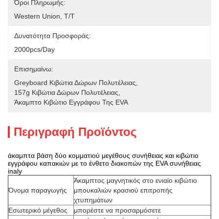
Όροι Πληρωμής:
Western Union, T/T
Δυνατότητα Προσφοράς:
2000pcs/day
Επισημαίνω:
Greyboard Κιβώτια Δώρων Πολυτέλειας
, 
157g Κιβώτια Δώρων Πολυτέλειας
, 
Άκαμπτο Κιβώτιο Εγγράφου Της EVA
Περιγραφή Προϊόντος
άκαμπτα βάση δύο κομματιού μεγέθους συνήθειας και κιβώτιο
εγγράφου καπακιών με το ένθετο διακοπών της EVA συνήθειας
inaly
Άκαμπτος μαγνητικός στο ενιαίο κιβώτιο
Όνομα παραγωγής
μπουκαλιών κρασιού επιτροπής
χτυπημάτων
Εσωτερικό μέγεθος
μπορέστε να προσαρμόσετε