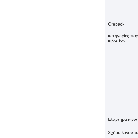
Crepack
κατηγορίες πα
κιβωτίων
Εξάρτημα κιβω
Σχήμα έργου τ