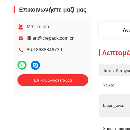
Επικοινωνήστε μαζί μας
Mrs. Lillian
Λε
lillian@crepack.com.cn
86-18688846739
Λεπτομέ
Τόπος Καταγω
Επικοινωνήστε τώρα
Υλικό:
Βιομηχανία:
Χαρακτηριστικ