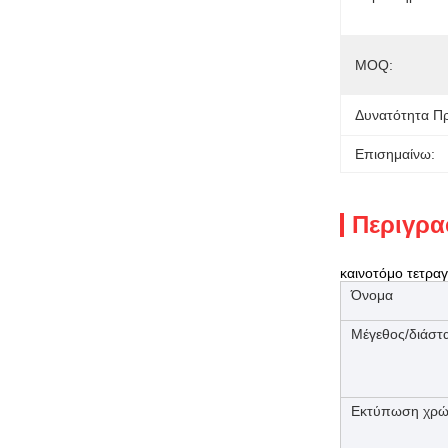
MOQ:
Δυνατότητα Π
Επισημαίνω:
Περιγρα
καινοτόμο τετρα
Όνομα
Μέγεθος/διάστ
Εκτύπωση χρώ