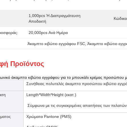
1,000pcs Ή Διαπραγμάτευση 
Κώδικα
Αποδεκτή
ροσφοράς:
20,000pcs Ανά Ημέρα
Άκαμπτο κιβώτιο εγγράφου FSC
, 
Άκαμπτο κιβώτιο εγγ
φή Προϊόντος
γωνικό άκαμπτο κιβώτιο εγγράφου για το μπουκάλι κρέμας προσώπου μ
Συνήθειας πολυτελές άκαμπτο προσώπου κιβώτιο εγγρ
αση
Length*Width*Height (εκατ.)
Σύμφωνα με τις συγκεκριμένες απαιτήσεις των πελατών
ματος
Χρώματα Pantone (PMS)