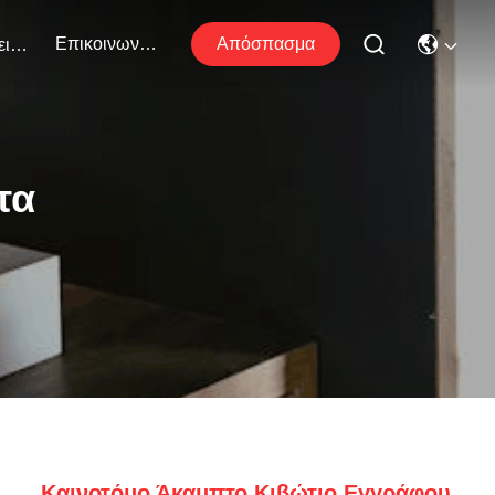
Επικοινωνήστε Μαζί Μας
Απόσπασμα
Εκδηλώσεις
τα
Καινοτόμο Άκαμπτο Κιβώτιο Εγγράφου