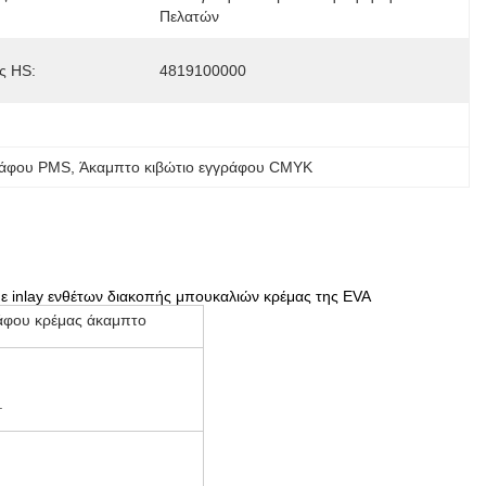
Πελατών
ς HS:
4819100000
ράφου PMS
, 
Άκαμπτο κιβώτιο εγγράφου CMYK
ε inlay ενθέτων διακοπής μπουκαλιών κρέμας της EVA
άφου κρέμας άκαμπτο
.