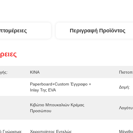
πτομέρειες
Περιγραφή Προϊόντος
ρειες
γής:
ΚΙΝΑ
Πιστοπ
Paperboard+custom Έγγραφο + 
Δομή:
Inlay Της EVA
Κιβώτιο Μπουκαλιών Κρέμας 
Λογότυ
Προσώπου
ό Γνώρισμα:
Χειροποίητος Εντελώς
Μέγεθο