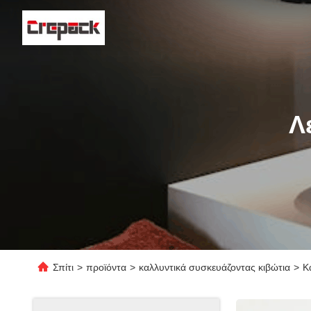
Λ
Σπίτι
>
προϊόντα
>
καλλυντικά συσκευάζοντας κιβώτια
>
Κ