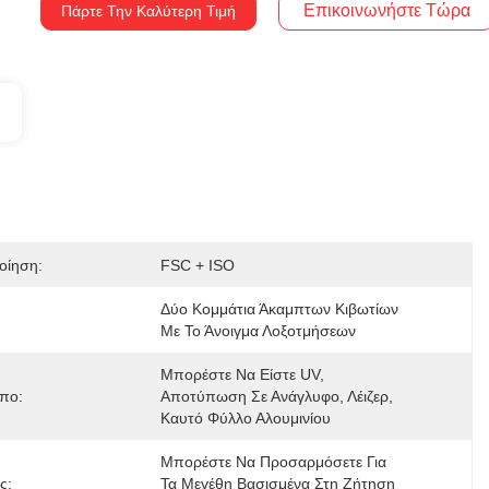
Επικοινωνήστε Τώρα
Πάρτε Την Καλύτερη Τιμή
οίηση:
FSC + ISO
Δύο Κομμάτια Άκαμπτων Κιβωτίων 
Με Το Άνοιγμα Λοξοτμήσεων
Μπορέστε Να Είστε UV, 
πο:
Αποτύπωση Σε Ανάγλυφο, Λέιζερ, 
Καυτό Φύλλο Αλουμινίου
Μπορέστε Να Προσαρμόσετε Για 
ς:
Τα Μεγέθη Βασισμένα Στη Ζήτηση 