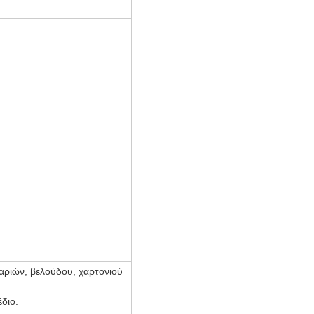
αριών, βελούδου, χαρτονιού
διο.