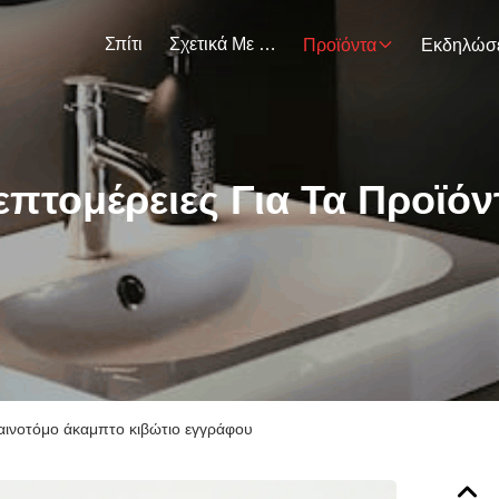
Σπίτι
Σχετικά Με Εμάς
Προϊόντα
επτομέρειες Για Τα Προϊόν
αινοτόμο άκαμπτο κιβώτιο εγγράφου