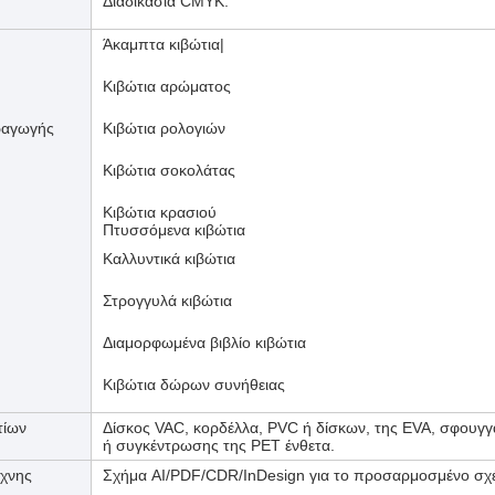
Διαδικασία CMYK.
Άκαμπτα κιβώτια|
Κιβώτια αρώματος
ραγωγής
Κιβώτια ρολογιών
Κιβώτια σοκολάτας
Κιβώτια κρασιού
Πτυσσόμενα κιβώτια
Καλλυντικά κιβώτια
Στρογγυλά κιβώτια
Διαμορφωμένα βιβλίο κιβώτια
Κιβώτια δώρων συνήθειας
τίων
Δίσκος VAC, κορδέλλα, PVC ή δίσκων, της EVA, σφουγγ
ή συγκέντρωσης της PET ένθετα.
έχνης
Σχήμα AI/PDF/CDR/InDesign για το προσαρμοσμένο σχέ