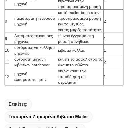
7
κιβωτίων στην
1
μηχανή
προσαρμοσμένη μορφή
κοπή mailer boes στην
ημιαυτόματη τέμνουσα
προσαρμοσμένα μορφή
8
2
μηχανή
και το μέγεθος
για τις μικρές ποσότητες
Αυτόματες τέμνουσες
τέμνον έγγραφο στη
9
1
μηχανές
μορφή συνήθειας
αυτόματες να κολλήσει
10
κιβώτια κόλλας
1
μηχανές
αυτόματη μηχανή
κάνετε το ασφάλιστρο το
11
2
κιβωτίων hardcover
άκαμπτο κιβώτιο
για να κάνει την
μηχανή
12
τοποθέτηση σε
1
ελασματοποίησης
στρώματα
Ετικέτες:
Τυπωμένα Ζαρωμένα Κιβώτια Mailer