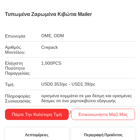
Τυπωμένα Ζαρωμένα Κιβώτια Mailer
OME, ODM
Επωνυμία:
Αριθμός
Crepack
Μοντέλου:
Ελάχιστη
1,000PCS
Ποσότητα
Παραγγελίας:
USD0.353/pc - USD1.39/pc
Τιμή:
ορισμένα κομμάτια σε μια δέσμη και ορισμένες
Πληροφορίες
δέσμες σε ένα χαρτοκιβώτιο εξαγωγής
Συσκευασίας:
T/T, Western Union
Όροι Πληρωμής:
Πάρτε Την Καλύτερη Τιμή
Επικοινωνήστε Μαζί Μας
Λεπτομέρειες
Περιγραφή Προϊόντος