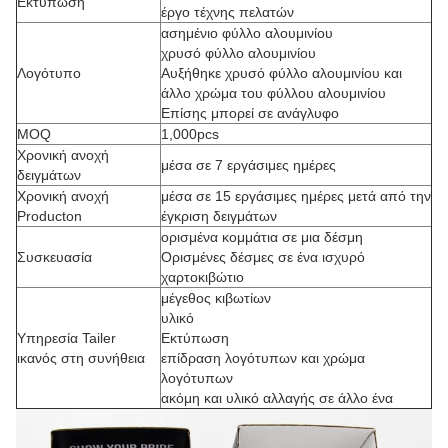
Εκτύπωση
έργο τέχνης πελατών
ασημένιο φύλλο αλουμινίου
χρυσό φύλλο αλουμινίου
Λογότυπο
Αυξήθηκε χρυσό φύλλο αλουμινίου και
άλλο χρώμα του φύλλου αλουμινίου
Επίσης μπορεί σε ανάγλυφο
MOQ
1,000pcs
Χρονική ανοχή
μέσα σε 7 εργάσιμες ημέρες
δειγμάτων
Χρονική ανοχή
μέσα σε 15 εργάσιμες ημέρες μετά από την
Producton
έγκριση δειγμάτων
ορισμένα κομμάτια σε μια δέσμη
Συσκευασία
Ορισμένες δέσμες σε ένα ισχυρό
χαρτοκιβώτιο
μέγεθος κιβωτίων
υλικό
Υπηρεσία Tailer
Εκτύπωση
ικανός στη συνήθεια
επίδραση λογότυπων και χρώμα
λογότυπων
ακόμη και υλικό αλλαγής σε άλλο ένα