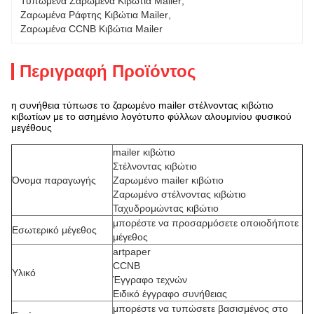
Τυπωμένα Ζαρωμένα Κιβώτια Mailer
, 
Ζαρωμένα Ράφτης Κιβώτια Mailer
, 
Ζαρωμένα CCNB Κιβώτια Mailer
Περιγραφή Προϊόντος
η συνήθεια τύπωσε το ζαρωμένο mailer στέλνοντας κιβώτιο
κιβωτίων με το ασημένιο λογότυπο φύλλων αλουμινίου φυσικού
μεγέθους
mailer κιβώτιο
Στέλνοντας κιβώτιο
Όνομα παραγωγής
Ζαρωμένο mailer κιβώτιο
Ζαρωμένο στέλνοντας κιβώτιο
Ταχυδρομώντας κιβώτιο
μπορέστε να προσαρμόσετε οποιοδήποτε
Εσωτερικό μέγεθος
μέγεθος
artpaper
CCNB
Υλικό
Έγγραφο τεχνών
Ειδικό έγγραφο συνήθειας
μπορέστε να τυπώσετε βασισμένος στο