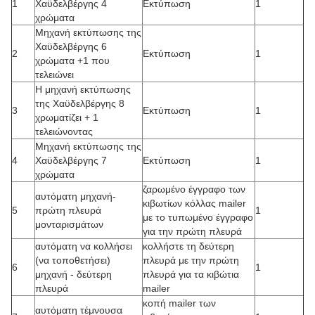
1
Χαϋδελβέργης 4
Εκτύπωση
1
χρώματα
Μηχανή εκτύπωσης της
Χαϋδελβέργης 6
2
Εκτύπωση
1
χρώματα +1 που
τελειώνει
Η μηχανή εκτύπωσης
της Χαϋδελβέργης 8
3
Εκτύπωση
1
χρωματίζει + 1
τελειώνοντας
Μηχανή εκτύπωσης της
4
Χαϋδελβέργης 7
Εκτύπωση
1
χρώματα
ζαρωμένο έγγραφο των
αυτόματη μηχανή-
κιβωτίων κόλλας mailer
5
πρώτη πλευρά
1
με το τυπωμένο έγγραφο
μονταρισμάτων
για την πρώτη πλευρά
αυτόματη να κολλήσει
κολλήστε τη δεύτερη
(να τοποθετήσει)
πλευρά με την πρώτη
6
1
μηχανή - δεύτερη
πλευρά για τα κιβώτια
πλευρά
mailer
κοπή mailer των
αυτόματη τέμνουσα