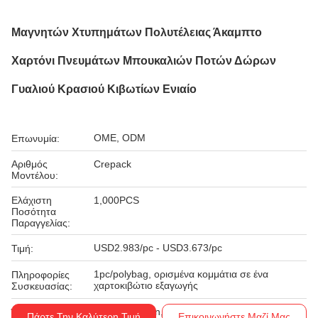
Μαγνητών Χτυπημάτων Πολυτέλειας Άκαμπτο
Χαρτόνι Πνευμάτων Μπουκαλιών Ποτών Δώρων
Γυαλιού Κρασιού Κιβωτίων Ενιαίο
OME, ODM
Επωνυμία:
Αριθμός
Crepack
Μοντέλου:
Ελάχιστη
1,000PCS
Ποσότητα
Παραγγελίας:
USD2.983/pc - USD3.673/pc
Τιμή:
1pc/polybag, ορισμένα κομμάτια σε ένα
Πληροφορίες
χαρτοκιβώτιο εξαγωγής
Συσκευασίας:
Western Union, T/T
Όροι Πληρωμής:
Πάρτε Την Καλύτερη Τιμή
Επικοινωνήστε Μαζί Μας