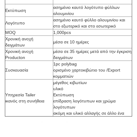
ασημένιο καυτό λογότυπο φύλλων
Εκτύπωση
αλουμινίου
ασημένιο καυτό φύλλο αλουμινίου και
Λογότυπο
στο εξωτερικό και στο εσωτερικό
MOQ
1,000pcs
Χρονική ανοχή
μέσα σε 10 ημέρες
δειγμάτων
Χρονική ανοχή
μέσα σε 35 ημέρες μετά από την έγκριση
Producton
δειγμάτων
1pc polybag
Συσκευασία
ορισμένο χαρτοκιβώτιο του /Export
κομματιών
μέγεθος κιβωτίων
υλικό
Υπηρεσία Tailer
Εκτύπωση
ικανός στη συνήθεια
επίδραση λογότυπων και χρώμα
λογότυπων
ακόμη και υλικό αλλαγής σε άλλο ένα