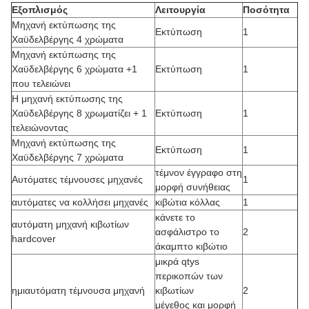
Εξοπλισμός
Λειτουργία
Ποσότητα
Μηχανή εκτύπωσης της
Εκτύπωση
1
Χαϋδελβέργης 4 χρώματα
Μηχανή εκτύπωσης της
Χαϋδελβέργης 6 χρώματα +1
Εκτύπωση
1
που τελειώνει
Η μηχανή εκτύπωσης της
Χαϋδελβέργης 8 χρωματίζει + 1
Εκτύπωση
1
τελειώνοντας
Μηχανή εκτύπωσης της
Εκτύπωση
1
Χαϋδελβέργης 7 χρώματα
τέμνον έγγραφο στη
Αυτόματες τέμνουσες μηχανές
1
μορφή συνήθειας
αυτόματες να κολλήσει μηχανές
κιβώτια κόλλας
1
κάνετε το
αυτόματη μηχανή κιβωτίων
ασφάλιστρο το
2
hardcover
άκαμπτο κιβώτιο
μικρά qtys
περικοπών των
ημιαυτόματη τέμνουσα μηχανή
κιβωτίων
2
μέγεθος και μορφή