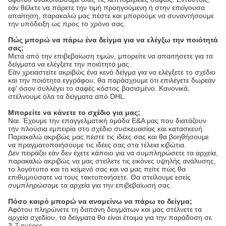
εάν θέλετε να πάρετε την τιμή προηγούμενη ή στην επείγουσα
απαίτηση, παρακαλώ μας πέστε και μπορούμε να συναντήσουμε
την υπόδειξη ως προς το χρόνο σας.
Πώς μπορώ να πάρω ένα δείγμα για να ελέγξω την ποιότητά
σας;
Μετά από την επιβεβαίωση τιμών, μπορείτε να απαιτήσετε για τα
δείγματα να ελέγξετε την ποιότητά μας.
Εάν χρειαστείτε ακριβώς ένα κενό δείγμα για να ελέγξετε το σχέδιο
και την ποιότητα εγγράφου, θα παράσχουμε ότι επιλέγετε δωρεάν
εφ' όσον συλλέγει το σαφές κόστος βασισμένο. Κανονικά,
στέλνουμε όλα τα δείγματα από DHL.
Μπορείτε να κάνετε το σχέδιο για μας;
Ναι. Έχουμε την επαγγελματική ομάδα Ε&Α μας που διατάζουν
την πλούσια εμπειρία στο σχέδιο συσκευασίας και κατασκευή.
Παρακαλώ ακριβώς μας πέστε τις ιδέες σας και θα βοηθήσουμε
να πραγματοποιήσουμε τις ιδέες σας στα τέλεια κιβώτια.
Δεν πειράζει εάν δεν έχετε κάποιο για να συμπληρώσετε τα αρχεία,
παρακαλώ ακριβώς να μας στείλετε τις εικόνες υψηλής ανάλυσης,
το λογότυπο και το κείμενό σας και να μας πείτε πώς θα
επιθυμούσατε να τους τακτοποιήσετε. Θα στείλουμε εσείς
συμπληρώσαμε τα αρχεία για την επιβεβαίωσή σας.
Πόσο καιρό μπορώ να αναμείνω να πάρω το δείγμα;
Αφότου πληρώνετε τη δαπάνη δειγμάτων και μας στέλνετε τα
αρχεία σχεδίου, τα δείγματα θα είναι έτοιμα για την παράδοση σε
3-7 ημέρες.