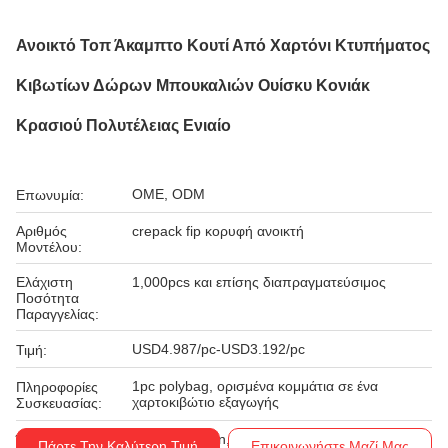
Ανοικτό Τοπ Άκαμπτο Κουτί Από Χαρτόνι Κτυπήματος
Κιβωτίων Δώρων Μπουκαλιών Ουίσκυ Κονιάκ
Κρασιού Πολυτέλειας Ενιαίο
OME, ODM
Επωνυμία:
Αριθμός
crepack fip κορυφή ανοικτή
Μοντέλου:
Ελάχιστη
1,000pcs και επίσης διαπραγματεύσιμος
Ποσότητα
Παραγγελίας:
USD4.987/pc-USD3.192/pc
Τιμή:
1pc polybag, ορισμένα κομμάτια σε ένα
Πληροφορίες
χαρτοκιβώτιο εξαγωγής
Συσκευασίας:
Western Union, T/T
Όροι Πληρωμής:
Πάρτε Την Καλύτερη Τιμή
Επικοινωνήστε Μαζί Μας