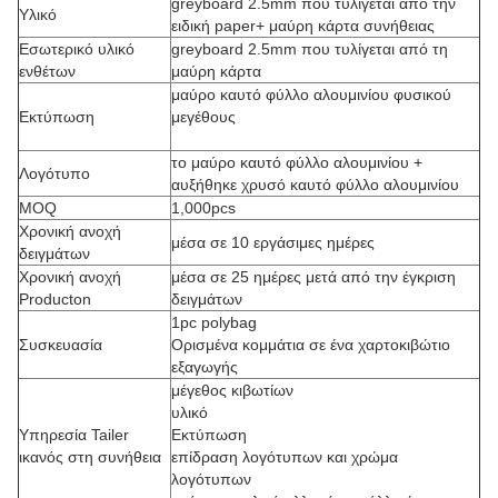
greyboard 2.5mm που τυλίγεται από την
Υλικό
ειδική paper+ μαύρη κάρτα συνήθειας
Εσωτερικό υλικό
greyboard 2.5mm που τυλίγεται από τη
ενθέτων
μαύρη κάρτα
μαύρο καυτό φύλλο αλουμινίου φυσικού
Εκτύπωση
μεγέθους
το μαύρο καυτό φύλλο αλουμινίου +
Λογότυπο
αυξήθηκε χρυσό καυτό φύλλο αλουμινίου
MOQ
1,000pcs
Χρονική ανοχή
μέσα σε 10 εργάσιμες ημέρες
δειγμάτων
Χρονική ανοχή
μέσα σε 25 ημέρες μετά από την έγκριση
Producton
δειγμάτων
1pc polybag
Συσκευασία
Ορισμένα κομμάτια σε ένα χαρτοκιβώτιο
εξαγωγής
μέγεθος κιβωτίων
υλικό
Υπηρεσία Tailer
Εκτύπωση
ικανός στη συνήθεια
επίδραση λογότυπων και χρώμα
λογότυπων