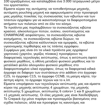
100 εργαζομένους και καταλαμβάνει ένα 3.000 τετραγωνικό μέτρο
του εργοστασίου.
Είμαστε κύριοι της αυτόματης να τοποθετήσουμε μηχανής,
αυτόματη pouching μηχανή και αφιερωνόμαστε στην προσφορά
μιας μεγάλης ποικιλίας της συσκευασίας των κιβωτίων και των
τσαντών εγγράφου για να ικανοποιήσουμε τα διαφοροποιημένα
αιτήματα των πελατών από σε όλο τον κόσμο.
Τα προϊόντα μας περιλαμβάνουν τα συσκευάζοντας κιβώτια
κρασιού, αλκοολούχων ποτών, ουίσκυ, οινοπνεύματος και
CHAMPAGNE ασφαλίστρου, τα συσκευάζοντας κιβώτια
κοσμήματος, τα συσκευάζοντας κιβώτια δώρων, τα
συσκευάζοντας κιβώτια καλλυντικών και ομορφιάς, τα κιβώτια
υγειονομικής περίθαλψης και τις τσάντες εγγράφου.
Συμφέρων μας είναι ότι τα υλικά προϊόντα μας εγγράφου/
χαρτονιού (χαρτόνι, γκρίζος πίνακας) προσφέρουν τις
διαφορετικές τεχνολογίες εκτύπωσης, όπως η εκτύπωση όφσετ
φυσικού μεγέθους, η οθόνη μεταξιού φυσικού μεγέθους και το
μεταλλικό φύλλο αλουμινίου φυσικού μεγέθους στο
διαφοροποιημένο υλικό εγγράφου, όπως τα διαφορετικά ειδικά
έγγραφα σε διάφορο των συστάσεων στο addtion στο έγγραφο
C2S, το έγγραφο C1S, το έγγραφο CCNB, τη μαύρη κάρτα, την
άσπρη κάρτα, το έγγραφο τεχνών και το κ.λπ.
Είμαστε υπερήφανοι των τεχνολογιών εκτύπωσής μας και είμαστε
κύριοι της μηχανής εκτύπωσης 4 χρωμάτων, της μηχανής
εκτύπωσης 5 χρωμάτων, εκτύπωσης 6 colors+ 1 και 8 χρωμάτων
+1 μηχανές εκτύπωσης. Οι όλες μηχανές μας είναι Χαϋδελβέργη.
Το Crepack όχι μόνο παράγει και προσαρμόζει βασισμένος στα
σχέδια πελατών, αλλά και προσφέρει τις καινοτόμες και