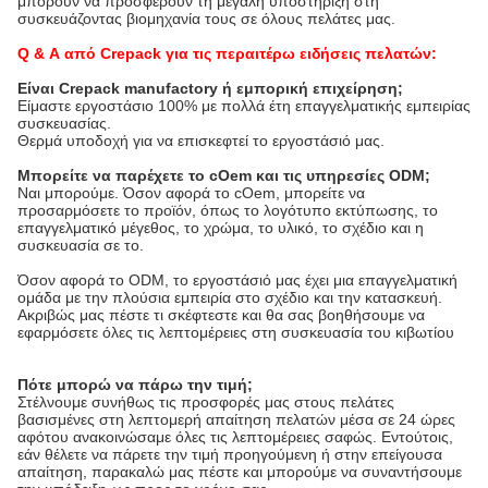
μπορούν να προσφέρουν τη μεγάλη υποστήριξη στη
συσκευάζοντας βιομηχανία τους σε όλους πελάτες μας.
Q & Α από Crepack για τις περαιτέρω ειδήσεις πελατών:
Είναι Crepack manufactory ή εμπορική επιχείρηση;
Είμαστε εργοστάσιο 100% με πολλά έτη επαγγελματικής εμπειρίας 
συσκευασίας.
Θερμά υποδοχή για να επισκεφτεί το εργοστάσιό μας.
Μπορείτε να παρέχετε το cOem και τις υπηρεσίες ODM;
Ναι μπορούμε. Όσον αφορά το cOem, μπορείτε να 
προσαρμόσετε το προϊόν, όπως το λογότυπο εκτύπωσης, το 
επαγγελματικό μέγεθος, το χρώμα, το υλικό, το σχέδιο και η 
συσκευασία σε το.
Όσον αφορά το ODM, το εργοστάσιό μας έχει μια επαγγελματική 
ομάδα με την πλούσια εμπειρία στο σχέδιο και την κατασκευή. 
Ακριβώς μας πέστε τι σκέφτεστε και θα σας βοηθήσουμε να 
εφαρμόσετε όλες τις λεπτομέρειες στη συσκευασία του κιβωτίου
Πότε μπορώ να πάρω την τιμή;
Στέλνουμε συνήθως τις προσφορές μας στους πελάτες
βασισμένες στη λεπτομερή απαίτηση πελατών μέσα σε 24 ώρες
αφότου ανακοινώσαμε όλες τις λεπτομέρειες σαφώς. Εντούτοις,
εάν θέλετε να πάρετε την τιμή προηγούμενη ή στην επείγουσα
απαίτηση, παρακαλώ μας πέστε και μπορούμε να συναντήσουμε