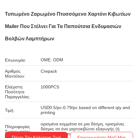
Τυπωμένο Ζαρωμένο Πτυσσόμενο Χαρτόνι Κιβωτίων
Mailer Που Στέλνει Για Τα Παπούτσια Ενδυμασιών
Βολβών Λαμπτήρων
OME, ODM
Επωνυμία:
Αριθμός
Crepack
Μοντέλου:
Ελάχιστη
1000PCS
Ποσότητα
Παραγγελίας:
USD0.5/pc-0.79/pc based on different qty and
Τιμή:
printing
ορισμένα κομμάτια σε μια δέσμη, ορισμένες
Πληροφορίες
δέσμες σε ένα χαρτοκιβώτιο εξαγωγής (ή
Συσκευασίας:
βασισμένος στο αίτη
Πάρτε Την Καλύτερη Τιμή
Επικοινωνήστε Μαζί Μας