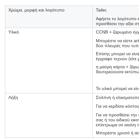
Χρώμα, μορφή και λογότυπο
Tailer,
Αφήστε το λογότυπο κ
προσθέσει την αξία σ
Υλικό
CCNB + ζαρωμένο έγγ
Μπορέστε να είστε art
δύο πλευρές που τυ
Επίσης μπορεί να είν
έγγραφο τεχνών (είτε
η μαύρη κάρτα + ζάρω
δευτερεύουσα εκτύπ
Το υλικό μπορεί να εί
Λήξη
Στιλπνή ή ελασματοπ
Για να κερδίσει κόστο
Για να προσθέσει την
σας ή του ειδικού εικ
επίστρωμα σε εκείνη 
Μπορέστε χρυσό ή ασ