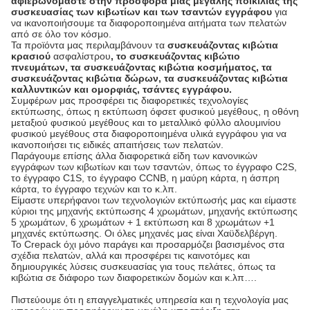
αφιερωνόμαστε στην προσφορά μιας μεγάλης ποικιλίας της
συσκευασίας των κιβωτίων και των τσαντών εγγράφου
για
να ικανοποιήσουμε τα διαφοροποιημένα αιτήματα των πελατών
από σε όλο τον κόσμο.
Τα προϊόντα μας περιλαμβάνουν τα
συσκευάζοντας κιβώτια
κρασιού
ασφαλίστρου
, το συσκευάζοντας κιβώτιο
πνευμάτων, τα συσκευάζοντας κιβώτια κοσμήματος, τα
συσκευάζοντας κιβώτια δώρων, τα συσκευάζοντας κιβώτια
καλλυντικών και ομορφιάς, τσάντες εγγράφου.
Συμφέρων μας προσφέρει τις διαφορετικές τεχνολογίες
εκτύπωσης, όπως η εκτύπωση όφσετ φυσικού μεγέθους, η οθόνη
μεταξιού φυσικού μεγέθους και το μεταλλικό φύλλο αλουμινίου
φυσικού μεγέθους στα διαφοροποιημένα υλικά εγγράφου για να
ικανοποιήσει τις ειδικές απαιτήσεις των πελατών.
Παράγουμε επίσης άλλα διαφορετικά είδη των κανονικών
εγγράφων των κιβωτίων και των τσαντών, όπως το έγγραφο C2S,
το έγγραφο C1S, το έγγραφο CCNB, η μαύρη κάρτα, η άσπρη
κάρτα, το έγγραφο τεχνών και το κ.λπ.
Είμαστε υπερήφανοι των τεχνολογιών εκτύπωσής μας και είμαστε
κύριοι της μηχανής εκτύπωσης 4 χρωμάτων, μηχανής εκτύπωσης
5 χρωμάτων, 6 χρωμάτων + 1 εκτύπωση και 8 χρωμάτων +1
μηχανές εκτύπωσης. Οι όλες μηχανές μας είναι Χαϋδελβέργη.
Το Crepack όχι μόνο παράγει και προσαρμόζει βασισμένος στα
σχέδια πελατών, αλλά και προσφέρει τις καινοτόμες και
δημιουργικές λύσεις συσκευασίας για τους πελάτες, όπως τα
κιβώτια σε διάφορο των διαφορετικών δομών και κ.λπ….
Πιστεύουμε ότι η επαγγελματικές υπηρεσία και η τεχνολογία μας