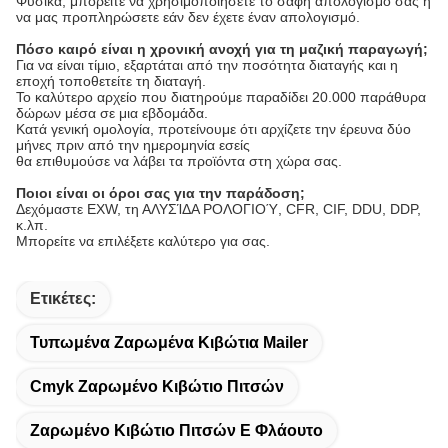
Φυσικά, μπορείτε να χρησιμοποιήσετε το σαφή απολογισμό σας ή
να μας προπληρώσετε εάν δεν έχετε έναν απολογισμό.
Πόσο καιρό είναι η χρονική ανοχή για τη μαζική παραγωγή;
Για να είναι τίμιο, εξαρτάται από την ποσότητα διαταγής και η
εποχή τοποθετείτε τη διαταγή.
Το καλύτερο αρχείο που διατηρούμε παραδίδει 20.000 παράθυρα
δώρων μέσα σε μια εβδομάδα.
Κατά γενική ομολογία, προτείνουμε ότι αρχίζετε την έρευνα δύο
μήνες πριν από την ημερομηνία εσείς
θα επιθυμούσε να λάβει τα προϊόντα στη χώρα σας.
Ποιοι είναι οι όροι σας για την παράδοση;
Δεχόμαστε EXW, τη ΑΛΥΣΊΔΑ ΡΟΛΟΓΙΟΎ, CFR, CIF, DDU, DDP,
κ.λπ.
Μπορείτε να επιλέξετε καλύτερο για σας.
Ετικέτες:
Τυπωμένα Ζαρωμένα Κιβώτια Mailer
Cmyk Ζαρωμένο Κιβώτιο Πιτσών
Ζαρωμένο Κιβώτιο Πιτσών Ε Φλάουτο