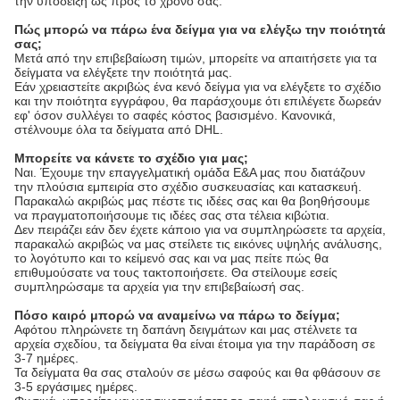
την υπόδειξη ως προς το χρόνο σας.
Πώς μπορώ να πάρω ένα δείγμα για να ελέγξω την ποιότητά
σας;
Μετά από την επιβεβαίωση τιμών, μπορείτε να απαιτήσετε για τα
δείγματα να ελέγξετε την ποιότητά μας.
Εάν χρειαστείτε ακριβώς ένα κενό δείγμα για να ελέγξετε το σχέδιο
και την ποιότητα εγγράφου, θα παράσχουμε ότι επιλέγετε δωρεάν
εφ' όσον συλλέγει το σαφές κόστος βασισμένο. Κανονικά,
στέλνουμε όλα τα δείγματα από DHL.
Μπορείτε να κάνετε το σχέδιο για μας;
Ναι. Έχουμε την επαγγελματική ομάδα Ε&Α μας που διατάζουν
την πλούσια εμπειρία στο σχέδιο συσκευασίας και κατασκευή.
Παρακαλώ ακριβώς μας πέστε τις ιδέες σας και θα βοηθήσουμε
να πραγματοποιήσουμε τις ιδέες σας στα τέλεια κιβώτια.
Δεν πειράζει εάν δεν έχετε κάποιο για να συμπληρώσετε τα αρχεία,
παρακαλώ ακριβώς να μας στείλετε τις εικόνες υψηλής ανάλυσης,
το λογότυπο και το κείμενό σας και να μας πείτε πώς θα
επιθυμούσατε να τους τακτοποιήσετε. Θα στείλουμε εσείς
συμπληρώσαμε τα αρχεία για την επιβεβαίωσή σας.
Πόσο καιρό μπορώ να αναμείνω να πάρω το δείγμα;
Αφότου πληρώνετε τη δαπάνη δειγμάτων και μας στέλνετε τα
αρχεία σχεδίου, τα δείγματα θα είναι έτοιμα για την παράδοση σε
3-7 ημέρες.
Τα δείγματα θα σας σταλούν σε μέσω σαφούς και θα φθάσουν σε
3-5 εργάσιμες ημέρες.