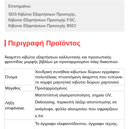
Επισημαίνω:
SGS Κιβώτιο Εξαρτήσεων Προσοχής
, 
Κιβώτιο Εξαρτήσεων Προσοχής FSC
, 
Κιβώτιο Εξαρτήσεων Προσοχής BSCI
Περιγραφή Προϊόντος
Άκαμπτο κιβώτιο εξαρτήσεων καλλυντικής και προσωπικής
φροντίδας μορφής βιβλίων με προσαρμοσμένο inlay διακοπών
Χονδρική συνήθεια κιβωτίων δώρων εγγράφου
Όνομα
πολυτέλειας πτυσσόμενη άκαμπτη που τυπώνει
το κομψό μαγνητικό κιβώτιο δώρων χαρτονιού
Μέγεθος
Προσαρμοσμένος
Ματ/στιλπνή ελασματοποίηση, σημείο UV,
Debossing, περικοπή λέιζερ αποτύπωσης σε
Λήξη
επιφάνειας
ανάγλυφο, φύλλο αλουμινίου που σφραγίζουν
κ.λπ.
Το έγγραφο ελεφαντόδοντου, έγγραφο τέχνης,