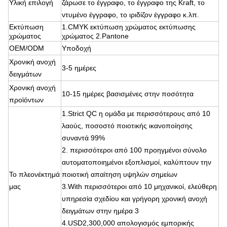
Υλική επιλογή
ζάρωσε το έγγραφο, το έγγραφο της Kraft, το
ντυμένο έγγραφο, το ιριδίζον έγγραφο κ.λπ.
Εκτύπωση
1.CMYK εκτύπωση χρώματος εκτύπωσης
χρώματος
χρώματος 2.Pantone
OEM/ODM
Υποδοχή
Χρονική ανοχή
3-5 ημέρες
δειγμάτων
Χρονική ανοχή
10-15 ημέρες βασισμένες στην ποσότητα
προϊόντων
1.Strict QC η ομάδα με περισσότερους από 10
λαούς, ποσοστό ποιοτικής ικανοποίησης
συναντά 99%
2. περισσότεροι από 100 προηγμένοι σύνολο
αυτοματοποιημένοι εξοπλισμοί, καλύπτουν την
Το πλεονέκτημά
ποιοτική απαίτηση υψηλών σημείων
μας
3.With περισσότεροι από 10 μηχανικοί, ελεύθερη
υπηρεσία σχεδίου και γρήγορη χρονική ανοχή
δειγμάτων στην ημέρα 3
4.USD2,300,000 απολογισμός εμπορικής