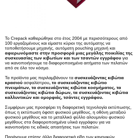
Το Crepack καθιερώθηκε στο έτος 2004 με περισσότερους από
100 εργαζομένους και είμαστε κύριοι της αυτόματης να
τοποθετήσουμε μηχανής, αυτόματη pouching μηχανή και
αφιερωνόμαστε στην προσφορά μιας μεγάλης ποικιλίας της
συσκευασίας των κιβωτίων και των τσαντών εγγράφου
για
να ικανοποιήσουμε τα διαφοροποιημένα αιτήματα των πελατών
από σε όλο τον κόσμο.
Τα προϊόντα μας περιλαμβάνουν τα
συσκευάζοντας κιβώτια
κρασιού
ασφαλίστρου
, το συσκευάζοντας κιβώτιο
πνευμάτων, τα συσκευάζοντας κιβώτια κοσμήματος, τα
συσκευάζοντας κιβώτια δώρων, τα συσκευάζοντας κιβώτια
καλλυντικών και ομορφιάς, τσάντες εγγράφου.
Συμφέρων μας προσφέρει τη διαφορετική τεχνολογία εκτύπωσης,
όπως η εκτύπωση όφσετ φυσικού μεγέθους, η οθόνη μεταξιού
φυσικού μεγέθους και το μεταλλικό φύλλο αλουμινίου φυσικού
μεγέθους στα διαφοροποιημένα υλικά εγγράφου για να
ικανοποιήσει τις ειδικές απαιτήσεις των πελατών.
Παράγουμε επίσης άλλα διαφορετικά είδη των κανονικών