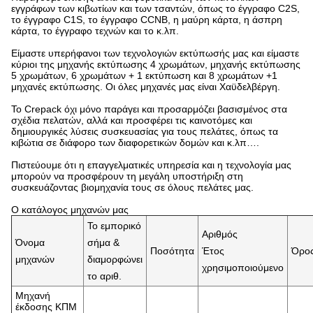
εγγράφων των κιβωτίων και των τσαντών, όπως το έγγραφο C2S,
το έγγραφο C1S, το έγγραφο CCNB, η μαύρη κάρτα, η άσπρη
κάρτα, το έγγραφο τεχνών και το κ.λπ.
Είμαστε υπερήφανοι των τεχνολογιών εκτύπωσής μας και είμαστε
κύριοι της μηχανής εκτύπωσης 4 χρωμάτων, μηχανής εκτύπωσης
5 χρωμάτων, 6 χρωμάτων + 1 εκτύπωση και 8 χρωμάτων +1
μηχανές εκτύπωσης. Οι όλες μηχανές μας είναι Χαϋδελβέργη.
Το Crepack όχι μόνο παράγει και προσαρμόζει βασισμένος στα
σχέδια πελατών, αλλά και προσφέρει τις καινοτόμες και
δημιουργικές λύσεις συσκευασίας για τους πελάτες, όπως τα
κιβώτια σε διάφορο των διαφορετικών δομών και κ.λπ….
Πιστεύουμε ότι η επαγγελματικές υπηρεσία και η τεχνολογία μας
μπορούν να προσφέρουν τη μεγάλη υποστήριξη στη
συσκευάζοντας βιομηχανία τους σε όλους πελάτες μας.
Ο κατάλογος μηχανών μας
Το εμπορικό
Αριθμός
Όνομα
σήμα &
Ποσότητα
Έτος
Όρο
μηχανών
διαμορφώνει
χρησιμοποιούμενο
το αριθ.
Μηχανή
έκδοσης ΚΠΜ