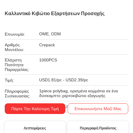
Καλλυντικό Κιβώτιο Εξαρτήσεων Προσοχής
OME, ODM
Επωνυμία:
Αριθμός
Crepack
Μοντέλου:
Ελάχιστη
1000PCS
Ποσότητα
Παραγγελίας:
USD1.81/pc - USD2.39/pc
Τιμή:
1piece polybag, ορισμένα κομμάτια σε ένα
Πληροφορίες
δύσκαμπτο χαρτοκιβώτιο εξαγωγής
Συσκευασίας:
T/T, Western Union
Όροι Πληρωμής:
Πάρτε Την Καλύτερη Τιμή
Επικοινωνήστε Μαζί Μας
Λεπτομέρειες
Περιγραφή Προϊόντος