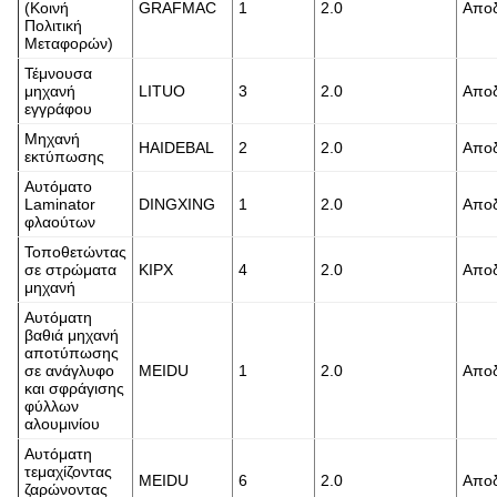
(Κοινή
GRAFMAC
1
2.0
Αποδ
Πολιτική
Μεταφορών)
Τέμνουσα
μηχανή
LITUO
3
2.0
Αποδ
εγγράφου
Μηχανή
HAIDEBAL
2
2.0
Αποδ
εκτύπωσης
Αυτόματο
Laminator
DINGXING
1
2.0
Αποδ
φλαούτων
Τοποθετώντας
σε στρώματα
KIPX
4
2.0
Αποδ
μηχανή
Αυτόματη
βαθιά μηχανή
αποτύπωσης
σε ανάγλυφο
MEIDU
1
2.0
Αποδ
και σφράγισης
φύλλων
αλουμινίου
Αυτόματη
τεμαχίζοντας
MEIDU
6
2.0
Αποδ
ζαρώνοντας