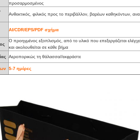
προσαρμοσμένος
ό
Ανθεκτικός, φιλικός προς το περιβάλλον, βαρέων καθηκόντων, αν
AI/CDR/EPS/PDF σχήμα
Ο προηγμένος εξοπλισμός, από το υλικό που επεξεργάζεται ελέγχ
χος
και ακολουθείται σε κάθε βήμα
ίας
Αεροπορικώς τη θάλασσα//εκφράστε
των
5-7 ημέρες