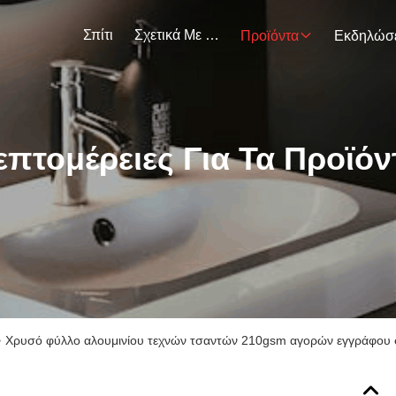
Σπίτι
Σχετικά Με Εμάς
Προϊόντα
επτομέρειες Για Τα Προϊόν
>
Χρυσό φύλλο αλουμινίου τεχνών τσαντών 210gsm αγορών εγγράφου συ