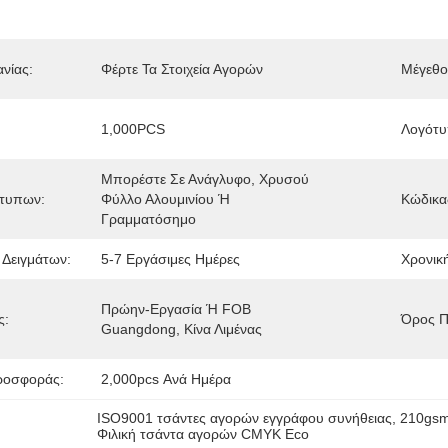
νίας:
Φέρτε Τα Στοιχεία Αγορών
Μέγεθο
1,000PCS
Λογότυ
Μπορέστε Σε Ανάγλυφο, Χρυσού 
ότυπων:
Φύλλο Αλουμινίου Ή 
Κώδικα
Γραμματόσημο
 Δειγμάτων:
5-7 Εργάσιμες Ημέρες
Χρονικ
Πρώην-Εργασία Ή FOB 
ς:
Όρος Π
Guangdong, Κίνα Λιμένας
ροσφοράς:
2,000pcs Ανά Ημέρα
ISO9001 τσάντες αγορών εγγράφου συνήθειας
, 
210gsm
Φιλική τσάντα αγορών CMYK Eco