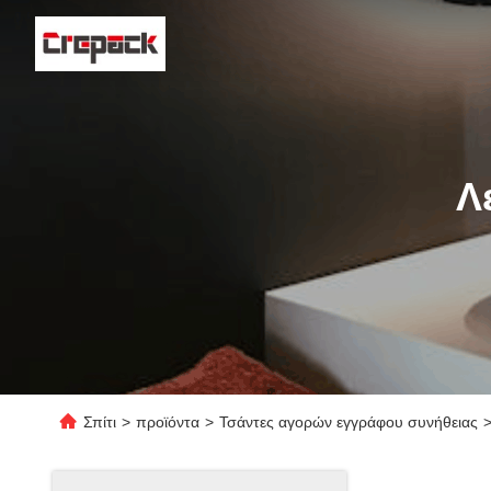
Λ
Σπίτι
>
προϊόντα
>
Τσάντες αγορών εγγράφου συνήθειας