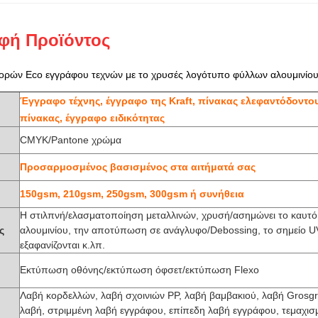
φή Προϊόντος
γορών Eco εγγράφου τεχνών με το χρυσές λογότυπο φύλλων αλουμινίου 
Έγγραφο τέχνης, έγγραφο της Kraft, πίνακας ελεφαντόδοντου
πίνακας, έγγραφο ειδικότητας
CMYK/Pantone χρώμα
Προσαρμοσμένος βασισμένος στα αιτήματά σας
150gsm, 210gsm, 250gsm, 300gsm ή συνήθεια
Η στιλπνή/ελασματοποίηση μεταλλινών, χρυσή/ασημώνει το καυτό
ς
αλουμινίου, την αποτύπωση σε ανάγλυφο/Debossing, το σημείο U
εξαφανίζονται κ.λπ.
Εκτύπωση οθόνης/εκτύπωση όφσετ/εκτύπωση Flexo
Λαβή κορδελλών, λαβή σχοινιών PP, λαβή βαμβακιού, λαβή Grosgr
λαβή, στριμμένη λαβή εγγράφου, επίπεδη λαβή εγγράφου, τεμαχισ