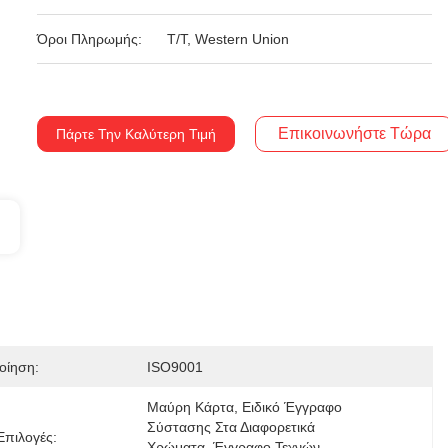
Όροι Πληρωμής:
T/T, Western Union
Επικοινωνήστε Τώρα
Πάρτε Την Καλύτερη Τιμή
οίηση:
ISO9001
Μαύρη Κάρτα, Ειδικό Έγγραφο 
Σύστασης Στα Διαφορετικά 
Επιλογές:
Χρώματα, Έγγραφο Τεχνών, 