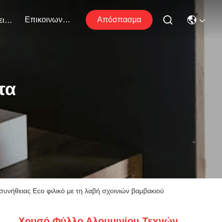
Επικοινωνήστε Μαζί Μας
Απόσπασμα
Εκδηλώσεις
τα
νήθειας Eco φιλικό με τη λαβή σχοινιών βαμβακιού
Χρυσό Φύλλο Αλουμινίου Τεχνών