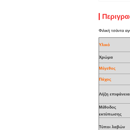
Περιγρα
Φιλική τσάντα α
Υλικό
Χρώμα
Μέγεθος
Πάχος
Λήξη επιφάνεια
Μέθοδος
εκτύπωσης
Τύποι λαβών