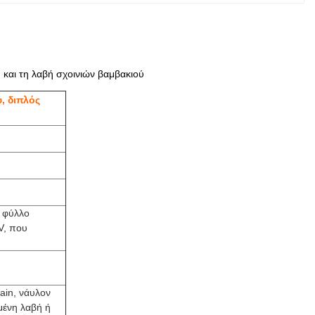
και τη λαβή σχοινιών βαμβακιού
, διπλός
 φύλλο
V, που
ain, νάυλον
μένη λαβή ή