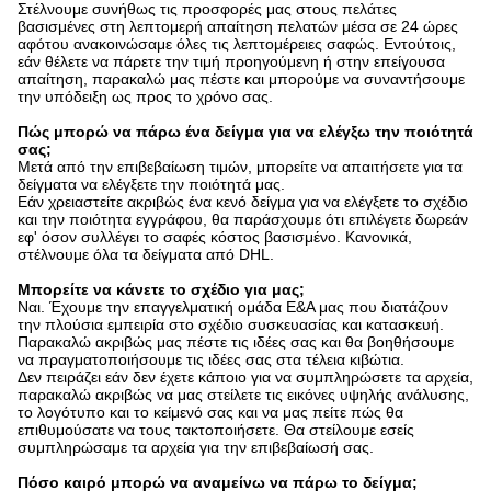
Στέλνουμε συνήθως τις προσφορές μας στους πελάτες
βασισμένες στη λεπτομερή απαίτηση πελατών μέσα σε 24 ώρες
αφότου ανακοινώσαμε όλες τις λεπτομέρειες σαφώς. Εντούτοις,
εάν θέλετε να πάρετε την τιμή προηγούμενη ή στην επείγουσα
απαίτηση, παρακαλώ μας πέστε και μπορούμε να συναντήσουμε
την υπόδειξη ως προς το χρόνο σας.
Πώς μπορώ να πάρω ένα δείγμα για να ελέγξω την ποιότητά
σας;
Μετά από την επιβεβαίωση τιμών, μπορείτε να απαιτήσετε για τα
δείγματα να ελέγξετε την ποιότητά μας.
Εάν χρειαστείτε ακριβώς ένα κενό δείγμα για να ελέγξετε το σχέδιο
και την ποιότητα εγγράφου, θα παράσχουμε ότι επιλέγετε δωρεάν
εφ' όσον συλλέγει το σαφές κόστος βασισμένο. Κανονικά,
στέλνουμε όλα τα δείγματα από DHL.
Μπορείτε να κάνετε το σχέδιο για μας;
Ναι. Έχουμε την επαγγελματική ομάδα Ε&Α μας που διατάζουν
την πλούσια εμπειρία στο σχέδιο συσκευασίας και κατασκευή.
Παρακαλώ ακριβώς μας πέστε τις ιδέες σας και θα βοηθήσουμε
να πραγματοποιήσουμε τις ιδέες σας στα τέλεια κιβώτια.
Δεν πειράζει εάν δεν έχετε κάποιο για να συμπληρώσετε τα αρχεία,
παρακαλώ ακριβώς να μας στείλετε τις εικόνες υψηλής ανάλυσης,
το λογότυπο και το κείμενό σας και να μας πείτε πώς θα
επιθυμούσατε να τους τακτοποιήσετε. Θα στείλουμε εσείς
συμπληρώσαμε τα αρχεία για την επιβεβαίωσή σας.
Πόσο καιρό μπορώ να αναμείνω να πάρω το δείγμα;