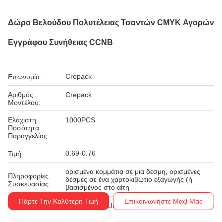
Δώρο Βελούδου Πολυτέλειας Τσαντών CMYK Αγορών
Εγγράφου Συνήθειας CCNB
Crepack
Επωνυμία:
Αριθμός
Crepack
Μοντέλου:
Ελάχιστη
1000PCS
Ποσότητα
Παραγγελίας:
0.69-0.76
Τιμή:
ορισμένα κομμάτια σε μια δέσμη, ορισμένες
Πληροφορίες
δέσμες σε ένα χαρτοκιβώτιο εξαγωγής (ή
Συσκευασίας:
βασισμένος στο αίτη
Πάρτε Την Καλύτερη Τιμή
Επικοινωνήστε Μαζί Μας
T/T, Western Union
Όροι Πληρωμής: