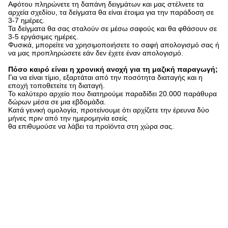
Αφότου πληρώνετε τη δαπάνη δειγμάτων και μας στέλνετε τα
αρχεία σχεδίου, τα δείγματα θα είναι έτοιμα για την παράδοση σε
3-7 ημέρες.
Τα δείγματα θα σας σταλούν σε μέσω σαφούς και θα φθάσουν σε
3-5 εργάσιμες ημέρες.
Φυσικά, μπορείτε να χρησιμοποιήσετε το σαφή απολογισμό σας ή
να μας προπληρώσετε εάν δεν έχετε έναν απολογισμό.
Πόσο καιρό είναι η χρονική ανοχή για τη μαζική παραγωγή;
Για να είναι τίμιο, εξαρτάται από την ποσότητα διαταγής και η
εποχή τοποθετείτε τη διαταγή.
Το καλύτερο αρχείο που διατηρούμε παραδίδει 20.000 παράθυρα
δώρων μέσα σε μια εβδομάδα.
Κατά γενική ομολογία, προτείνουμε ότι αρχίζετε την έρευνα δύο
μήνες πριν από την ημερομηνία εσείς
θα επιθυμούσε να λάβει τα προϊόντα στη χώρα σας.
Ποιοι είναι οι όροι σας για την παράδοση;
Δεχόμαστε EXW, τη ΑΛΥΣΊΔΑ ΡΟΛΟΓΙΟΎ, CFR, CIF, DDU, DDP,
κ.λπ.
Μπορείτε να επιλέξετε καλύτερο για σας.
Παρακαλώ αισθανθείτε ελεύθερος να μας έρθει σε επαφή με ανά
πάσα στιγμή. Σας ευχαριστούμε.
Ετικέτες: