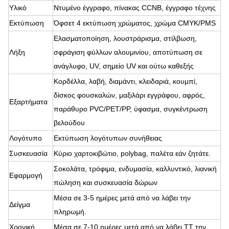
Υλικό
Ντυμένο έγγραφο, πίνακας CCNB, έγγραφο τέχνης
Εκτύπωση
Όφσετ 4 εκτύπωση χρώματος, χρώμα CMYK/PMS
Ελασματοποίηση, λουστράρισμα, στίλβωση,
Λήξη
σφράγιση φύλλων αλουμινίου, αποτύπωση σε
ανάγλυφο, UV, σημείο UV και ούτω καθεξής
Κορδέλλα, λαβή, διαμάντι, κλειδαριά, κουμπί,
δίσκος φουσκαλών, μαξιλάρι εγγράφου, αφρός,
Εξαρτήματα
παράθυρο PVC/PET/PP, ύφασμα, συγκέντρωση
βελούδου
Λογότυπο
Εκτύπωση λογότυπων συνήθειας
Συσκευασία
Κύριο χαρτοκιβώτιο, polybag, παλέτα εάν ζητάτε.
Σοκολάτα, τρόφιμα, ενδυμασία, καλλυντικό, λιανική
Εφαρμογή
πώληση και συσκευασία δώρων
Μέσα σε 3-5 ημέρες μετά από να λάβει την
Δείγμα
πληρωμή.
Χρονική
Μέσα σε 7-10 ημέρες μετά από να λάβει TT την