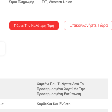
Όροι Πληρωμής:
T/T, Western Union
Επικοινωνήστε Τώρα
Πάρτε Την Καλύτερη Τιμή
Χαρτόνι Που Τυλίγεται Από Το 
Προσαρμοσμένο Χαρτί Με Την 
Προσαρμοσμένη Εκτύπωση
μα:
Κορδέλλα Και Ένθετο