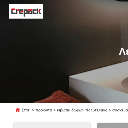
Λ
Σπίτι
>
προϊόντα
>
κιβώτια δώρων πολυτέλειας
>
συσκευάζ