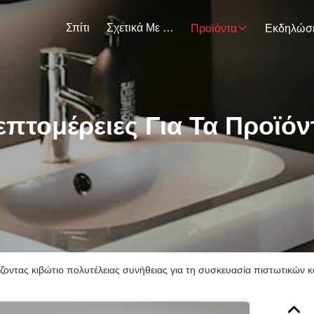
Σπίτι
Σχετικά Με Εμάς
Προϊόντα
επτομέρειες Για Τα Προϊόν
οντας κιβώτιο πολυτέλειας συνήθειας για τη συσκευασία πιστωτικών 