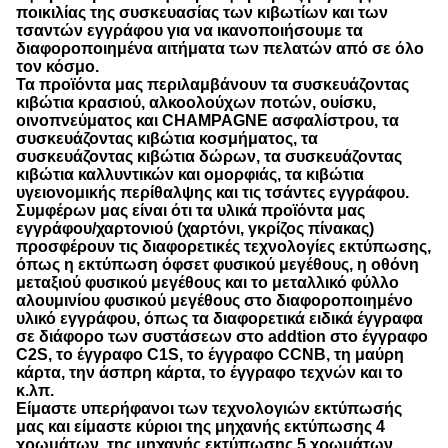
ποικιλίας της συσκευασίας των κιβωτίων και των
τσαντών εγγράφου για να ικανοποιήσουμε τα
διαφοροποιημένα αιτήματα των πελατών από σε όλο
τον κόσμο.
Τα προϊόντα μας περιλαμβάνουν τα συσκευάζοντας
κιβώτια κρασιού, αλκοολούχων ποτών, ουίσκυ,
οινοπνεύματος και CHAMPAGNE ασφαλίστρου, τα
συσκευάζοντας κιβώτια κοσμήματος, τα
συσκευάζοντας κιβώτια δώρων, τα συσκευάζοντας
κιβώτια καλλυντικών και ομορφιάς, τα κιβώτια
υγειονομικής περίθαλψης και τις τσάντες εγγράφου.
Συμφέρων μας είναι ότι τα υλικά προϊόντα μας
εγγράφου/χαρτονιού (χαρτόνι, γκρίζος πίνακας)
προσφέρουν τις διαφορετικές τεχνολογίες εκτύπωσης,
όπως η εκτύπωση όφσετ φυσικού μεγέθους, η οθόνη
μεταξιού φυσικού μεγέθους και το μεταλλικό φύλλο
αλουμινίου φυσικού μεγέθους στο διαφοροποιημένο
υλικό εγγράφου, όπως τα διαφορετικά ειδικά έγγραφα
σε διάφορο των συστάσεων στο addtion στο έγγραφο
C2S, το έγγραφο C1S, το έγγραφο CCNB, τη μαύρη
κάρτα, την άσπρη κάρτα, το έγγραφο τεχνών και το
κ.λπ.
Είμαστε υπερήφανοι των τεχνολογιών εκτύπωσής
μας και είμαστε κύριοι της μηχανής εκτύπωσης 4
χρωμάτων, της μηχανής εκτύπωσης 5 χρωμάτων,