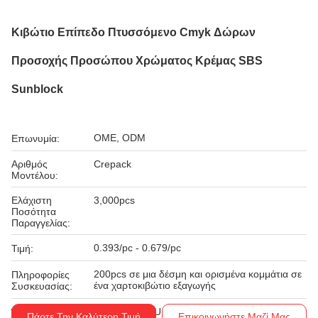
Κιβώτιο Επίπεδο Πτυσσόμενο Cmyk Δώρων
Προσοχής Προσώπου Χρώματος Κρέμας SBS
Sunblock
OME, ODM
Επωνυμία:
Αριθμός
Crepack
Μοντέλου:
Ελάχιστη
3,000pcs
Ποσότητα
Παραγγελίας:
0.393/pc - 0.679/pc
Τιμή:
200pcs σε μια δέσμη και ορισμένα κομμάτια σε
Πληροφορίες
ένα χαρτοκιβώτιο εξαγωγής
Συσκευασίας:
T/T, Western Union
Όροι Πληρωμής:
Πάρτε Την Καλύτερη Τιμή
Επικοινωνήστε Μαζί Μας