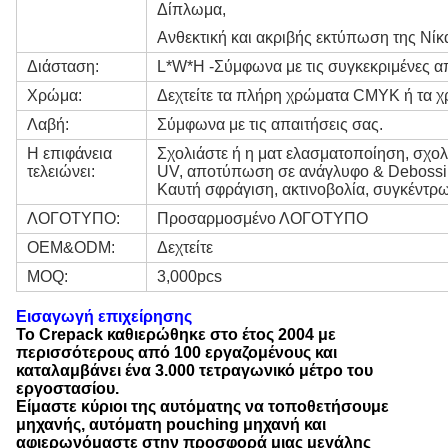
Δίπλωμα,
Ανθεκτική και ακριβής εκτύπωση της Νίκ
Διάσταση:
L*W*H -Σύμφωνα με τις συγκεκριμένες α
Χρώμα:
Δεχτείτε τα πλήρη χρώματα CMYK ή τα 
Λαβή:
Σύμφωνα με τις απαιτήσεις σας.
Η επιφάνεια
Σχολιάστε ή η ματ ελασματοποίηση, σχολι
τελειώνει:
UV, αποτύπωση σε ανάγλυφο & Deboss
Καυτή σφράγιση, ακτινοβολία, συγκέντρω
ΛΟΓΟΤΥΠΟ:
Προσαρμοσμένο ΛΟΓΟΤΥΠΟ
OEM&ODM:
Δεχτείτε
MOQ:
3,000pcs
Εισαγωγή επιχείρησης
Το Crepack καθιερώθηκε στο έτος 2004 με
περισσότερους από 100 εργαζομένους και
καταλαμβάνει ένα 3.000 τετραγωνικό μέτρο του
εργοστασίου.
Είμαστε κύριοι της αυτόματης να τοποθετήσουμε
μηχανής, αυτόματη pouching μηχανή και
αφιερωνόμαστε στην προσφορά μιας μεγάλης