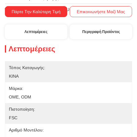
T/T, Western Union, MoneyGram
Όροι Πληρωμής:
Πάρτε Την Καλύτερη Τιμή
Επικοινωνήστε Μαζί Μας
Λεπτομέρειες
Περιγραφή Προϊόντος
Λεπτομέρειες
Τόπος Καταγωγής:
ΚΙΝΑ
Μάρκα:
OME, ODM
Πιστοποίηση:
FSC
Αριθμό Μοντέλου: