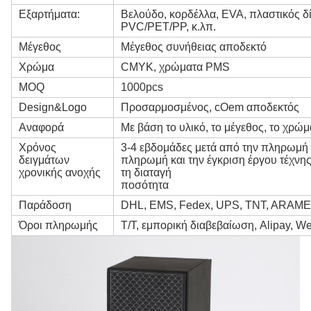
Εξαρτήματα:
Βελούδο, κορδέλλα, EVA, πλαστικός δ
PVC/PET/PP, κ.λπ.
Μέγεθος
Μέγεθος συνήθειας αποδεκτό
Χρώμα
CMYK, χρώματα PMS
MOQ
1000pcs
Design&Logo
Προσαρμοσμένος, cOem αποδεκτός
Αναφορά
Με βάση το υλικό, το μέγεθος, το χρώμ
Χρόνος
3-4 εβδομάδες μετά από την πληρωμή 
δειγμάτων
πληρωμή και την έγκριση έργου τέχν
χρονικής ανοχής
τη διαταγή
ποσότητα
Παράδοση
DHL, EMS, Fedex, UPS, TNT, ARAMEX
Όροι πληρωμής
T/T, εμπορική διαβεβαίωση, Alipay, We