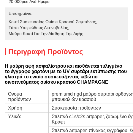
20,000pcs Ανά Ημέρα
Επισημαίνω:
Κουτί Συσκευασίας Ουίσκι Κρασιού Σαμπάνιας
, 
Τύπο Υπεριώδους Ακτινοβολίας
, 
Μαύρο Κουτί Για Την Αίσθηση Της Αφής
Περιγραφή Προϊόντος
Η μαύρη αφή ασφαλίστρου και αισθάνεται τυλιγμένο
το έγγραφο χαρτόνι με το UV συρτάρι εκτύπωσης που
γλιστρά το ενιαίο συσκευάζοντας κιβώτιο
οινοπνεύματος ουίσκυ κρασιού CHAMPAGNE
Όνομα
premiumd rigd μαύρο συρτάρι ορθογωνί
προϊόντων
μπουκαλιών κρασιού
Χρήση
Συσκευασία προϊόντων
Υλικό:
Στιλπνό c1s/c2s artpaper, ζαρωμένο έ
Κραφτ
Στιλπνό artpaper, πίνακας εγγράφου, έ