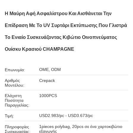
Η Μαύρη Αφή Ασφαλίστρου Και Αισθάνεται Την
Επίδραση Με Το UV Συρτάρι Εκτύπωσης Που Γλιστρά
Το Ενιαίο Συσκευάζοντας Κιβώτιο Οινοπνεύματος
Ουίσκυ Κρασιού CHAMPAGNE
OME, ODM
Επωνυμία:
Αριθμός
Crepack
Μοντέλου:
Ελάχιστη
1000PCS
Ποσότητα
Παραγγελίας:
USD2.983/pc - USD3.673/pc
Τιμή:
1pieces polybag, 20pcs σε ένα χαρτοκιβώτιο
Πληροφορίες
εξαγωγής
Συσκευασίας: