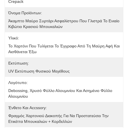
Crepack
Όνομα Προϊόντων:
Άκαμπτο Μαύρο Συρτάρι Ασφαλίστρου Που Γλιστρά Το Ενιαίο 
Κιβώτιο Κρασιού Μπουκαλιών
Υλικό:
Το Χαρτόνι Που Τυλίγεται Το Έγγραφο Από Τη Μαύρη Αφή Και 
Αισθάνεται Έξω
Εκτύπωση:
UV Εκτύπωση Φυσικού Μεγέθους
Λογότυπο:
Debossing, Χρυσό Φύλλο Αλουμινίου Και Ασημένιο Φύλλο 
Αλουμινίου
Ένθετο Και Accssory:
Φραγμός Χαρτονιού Διακοπής Για Να Προστατεύσει Την 
Ετικέττα Μπουκαλιών + Κορδελλών