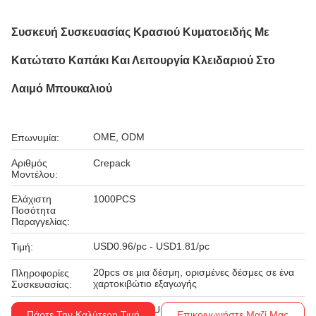
Συσκευή Συσκευασίας Κρασιού Κυματοειδής Με
Κατώτατο Καπάκι Και Λειτουργία Κλειδαριού Στο
Λαιμό Μπουκαλιού
OME, ODM
Επωνυμία:
Αριθμός
Crepack
Μοντέλου:
Ελάχιστη
1000PCS
Ποσότητα
Παραγγελίας:
USD0.96/pc - USD1.81/pc
Τιμή:
20pcs σε μια δέσμη, ορισμένες δέσμες σε ένα
Πληροφορίες
χαρτοκιβώτιο εξαγωγής
Συσκευασίας:
T/T, Western Union
Όροι Πληρωμής:
Πάρτε Την Καλύτερη Τιμή
Επικοινωνήστε Μαζί Μας