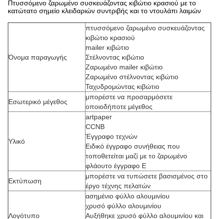
Πτυσσόμενο ζαρωμένο συσκευάζοντας κιβώτιο κρασιού με το
κατώτατο σημείο κλειδαριών συντριβής και το ντουλάπι λαιμών
πτυσσόμενο ζαρωμένο συσκευάζοντας
κιβώτιο κρασιού
mailer κιβώτιο
Όνομα παραγωγής
Στέλνοντας κιβώτιο
Ζαρωμένο mailer κιβώτιο
Ζαρωμένο στέλνοντας κιβώτιο
Ταχυδρομώντας κιβώτιο
μπορέστε να προσαρμόσετε
Εσωτερικό μέγεθος
οποιοδήποτε μέγεθος
artpaper
CCNB
Έγγραφο τεχνών
Υλικό
Ειδικό έγγραφο συνήθειας που
τοποθετείται μαζί με το ζαρωμένο
φλάουτο έγγραφο Ε
μπορέστε να τυπώσετε βασισμένος στο
Εκτύπωση
έργο τέχνης πελατών
ασημένιο φύλλο αλουμινίου
χρυσό φύλλο αλουμινίου
Λογότυπο
Αυξήθηκε χρυσό φύλλο αλουμινίου και