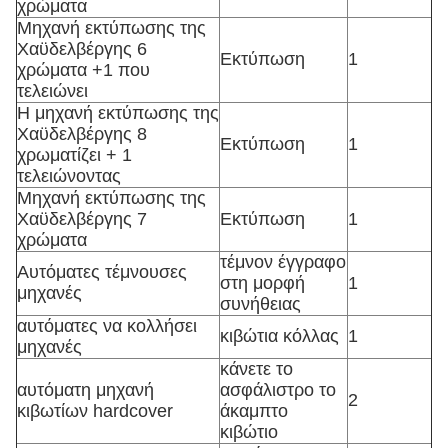
χρώματα
Μηχανή εκτύπωσης της
Χαϋδελβέργης 6
Εκτύπωση
1
χρώματα +1 που
τελειώνει
Η μηχανή εκτύπωσης της
Χαϋδελβέργης 8
Εκτύπωση
1
χρωματίζει + 1
τελειώνοντας
Μηχανή εκτύπωσης της
Χαϋδελβέργης 7
Εκτύπωση
1
χρώματα
τέμνον έγγραφο
Αυτόματες τέμνουσες
στη μορφή
1
μηχανές
συνήθειας
αυτόματες να κολλήσει
κιβώτια κόλλας
1
μηχανές
κάνετε το
αυτόματη μηχανή
ασφάλιστρο το
2
κιβωτίων hardcover
άκαμπτο
κιβώτιο